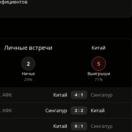
эффициентов
циенты порядка 6.00–7.00 на победу Сингапура, 4.00–
 победу Китая. Движение линии указывает на
остей.
Личные встречи
Китай
2
5
Ничья
Выигрыши
29%
71%
. АФК
Китай
Сингапур
4 : 1
. АФК
Сингапур
Китай
2 : 2