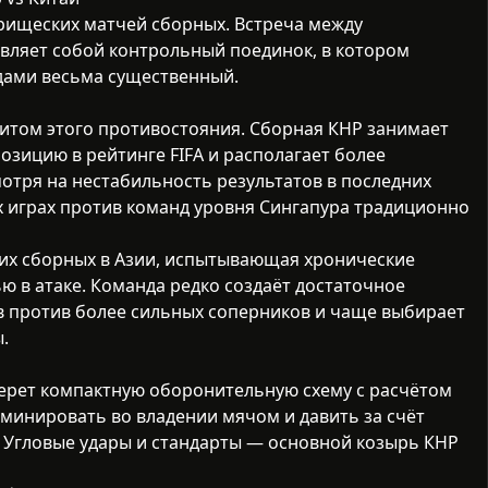
рищеских матчей сборных
. Встреча между
вляет собой контрольный поединок, в котором
дами весьма существенный.
итом этого противостояния. Сборная КНР занимает
озицию в рейтинге FIFA и располагает более
отря на нестабильность результатов в последних
х играх против команд уровня Сингапура традиционно
их сборных в Азии, испытывающая хронические
ю в атаке. Команда редко создаёт достаточное
в против более сильных соперников и чаще выбирает
.
ерет компактную оборонительную схему с расчётом
оминировать во владении мячом и давить за счёт
 Угловые удары и стандарты — основной козырь КНР