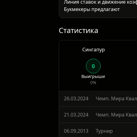
Линия ставок и движение ко
Букмекеры предлагают коэффи
4.50 на ничью и 1.40–1.55 на
уверенность рынка в победе г
Статистика
Сингапур
0
Выигрыши
0%
26.03.2024
Чемп. Мира Квал
21.03.2024
Чемп. Мира Квал