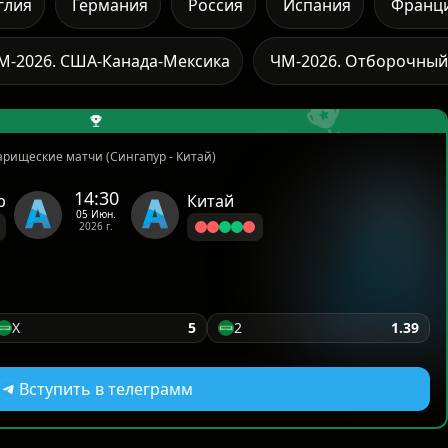
глия
Германия
Россия
Испания
Франц
М-2026. США-Канада-Мексика
ЧМ-2026. Отборочный
арищеские матчи (Сингапур - Китай)
14:30
р
Китай
05 Июн.
2026 г.
X
5
2
1.39
Вступить в телеграмм