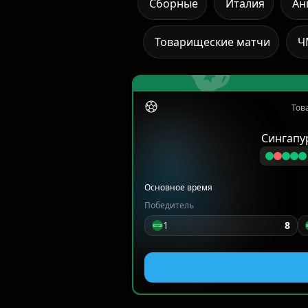
Сборные
Италия
Ан
Товарищеские матчи
Ч
Тов
Сингапу
Основное время
Победитель
1
8