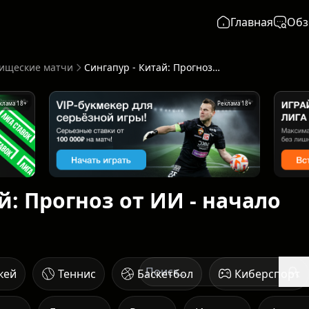
Главная
Обз
ищеские матчи
Сингапур - Китай: Прогноз от ИИ - начало 05 июня в 14:30
клама 18+
Реклама 18+
й: Прогноз от ИИ - начало
кей
Теннис
Баскетбол
Киберспорт