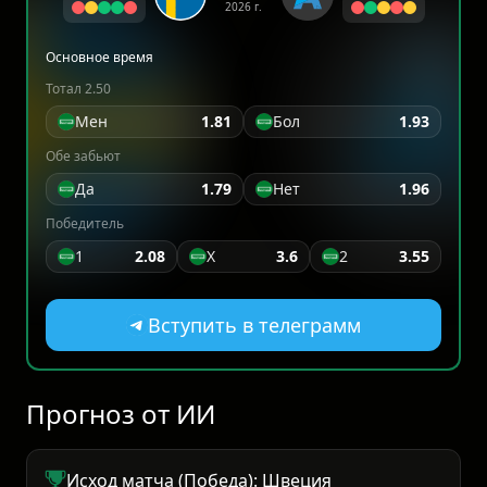
2026 г.
Основное время
Тотал 2.50
Мен
1.81
Бол
1.93
Обе забьют
Да
1.79
Нет
1.96
Победитель
1
2.08
X
3.6
2
3.55
Вступить в телеграмм
Прогноз от ИИ
Исход матча (Победа): Швеция