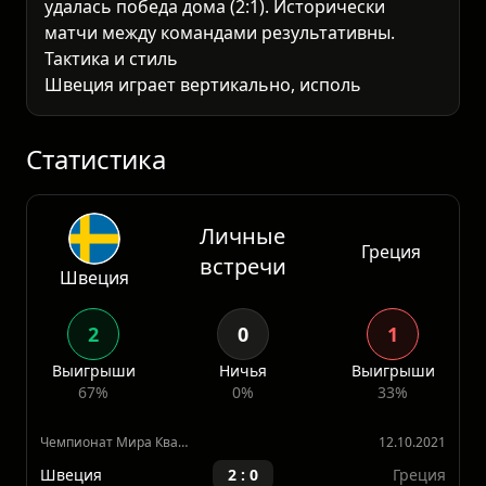
удалась победа дома (2:1). Исторически
матчи между командами результативны.
Тактика и стиль
Швеция играет вертикально, использует
длинные передачи и активные фланги. Греция
традиционно строится от обороны, но в
после
Статистика
Личные
Греция
встречи
Швеция
2
0
1
Выигрыши
Ничья
Выигрыши
67%
0%
33%