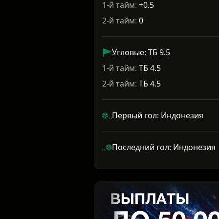
1-й тайм:
+0.5
2-й тайм:
0
Угловые: ТБ 9.5
1-й тайм:
ТБ 4.5
2-й тайм:
ТБ 4.5
Первый гол: Индонезия
Последний гол: Индонезия