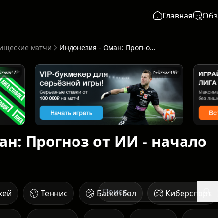
Главная
Обз
ищеские матчи
Индонезия - Оман: Прогноз от ИИ - начало 05 июня в 16:00
клама 18+
Реклама 18+
н: Прогноз от ИИ - начало
кей
Теннис
Баскетбол
Киберспорт