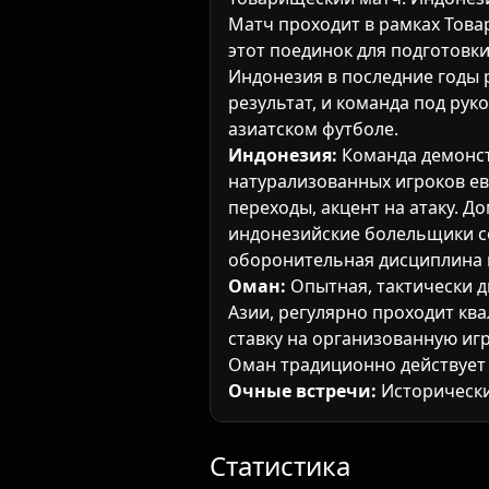
Матч проходит в рамках
Това
этот поединок для подготовк
Индонезия в последние годы 
результат, и команда под ру
азиатском футболе.
Индонезия:
Команда демонст
натурализованных игроков ев
переходы, акцент на атаку. 
индонезийские болельщики с
оборонительная дисциплина 
Оман:
Опытная, тактически 
Азии, регулярно проходит кв
ставку на организованную игр
Оман традиционно действует 
Очные встречи:
Исторически
небольшим счётом. Оман в о
однако обновлённая Индонез
критически