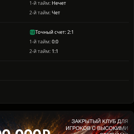
1-й тайм:
Нечет
2-й тайм:
Чет
Точный счет: 2:1
1-й тайм:
0:0
2-й тайм:
1:1