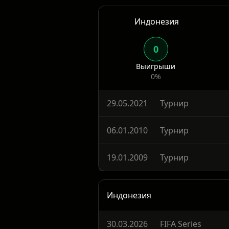
Статистика
Индонезия
0
Выигрыши
0%
29.05.2021
Турнир
06.01.2010
Турнир
19.01.2009
Турнир