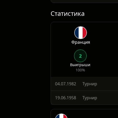
Мотивация сторон различна: 
Ирландия — за опыт и имидж.
Статистика
Франция
2
Выигрыши
100%
04.07.1982
Турнир
19.06.1958
Турнир