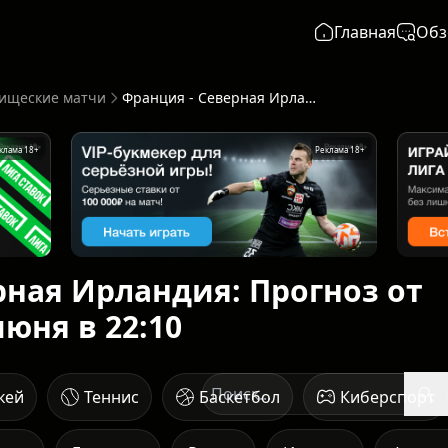
Главная
Обз
ищеские матчи
Франция - Северная Ирландия: Прогноз от ИИ - начало 08 июня в 22:10
клама 18+
Реклама 18+
рная Ирландия: Прогноз от
июня в 22:10
кей
Теннис
Баскетбол
Киберспорт