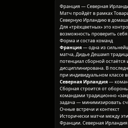
Франция — Северная Ирланди
Матч пройдёт в рамках
Товар
Северную Ирландию в домашни
Для «трёхцветных» это контро
возможность проверить себя 
Форма и состав команд
Франция
— одна из сильнейш
матча, Дидье Дешамп традиц
потенциал сборной остаётся
дисциплинирована. В послед
при индивидуальном классе в
Северная Ирландия
— команд
Сборная строится от обороны,
командами традиционно «зак
задача — минимизировать сч
Очные встречи и контекст
Исторически матчи между эт
Франции. Северная Ирландия 