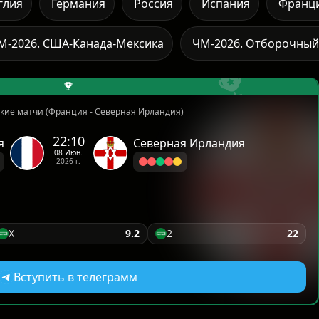
глия
Германия
Россия
Испания
Франц
М-2026. США-Канада-Мексика
ЧМ-2026. Отборочный
кие матчи (Франция - Северная Ирландия)
22:10
я
Северная Ирландия
08 Июн.
2026 г.
X
9.2
2
22
Вступить в телеграмм