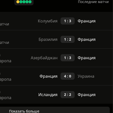
Последние матчи
Колумбия
Франция
1 : 3
атчи
Бразилия
Франция
1 : 2
атчи
а
Азербайджан
Франция
1 : 3
вропа
а
Франция
Украина
4 : 0
вропа
а
Исландия
Франция
2 : 2
вропа