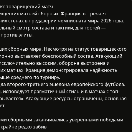
я: товарищеский матч
ищеских матчей сборных
. Франция встречает
х стенах в преддверии чемпионата мира 2026 года.
льный смотр состава и тактики, для гостей —
против элиты.
их сборных мира. Несмотря на статус товарищеского
ионно выставляет боеспособный состав. Атакующий
 исключительно высоким, оборона выстроена и
них матчах Франция демонстрировала надёжность
ыше среднего по турниру.
а второго-третьего эшелона европейского футбола.
 исповедует прагматичный стиль и в матчах с топ-
рывается». Атакующие ресурсы ограничены, основная
ёт.
ими сборными заканчивались уверенными победами
крайне редко забивает в подобных встречах.