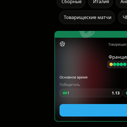
Сборные
Италия
Ан
Товарищеские матчи
Ч
Товарищес
Франци
Основное время
Победитель
1
1.13