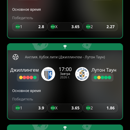
Основное время
Победитель
1
2.8
X
3.65
2
2.27
Англия. Кубок лиги (Джиллингем - Лутон Таун)
17:00
Джиллингем
Лутон Таун
Завтра
2026 г.
Основное время
Победитель
1
3.9
X
3.65
2
1.86