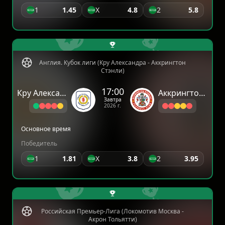
1
1.45
X
4.8
2
5.8
Англия. Кубок лиги (Кру Александра - Аккрингтон
Стэнли)
17:00
Кру Александра
Аккрингтон Стэнли
Завтра
2026 г.
Основное время
Победитель
1
1.81
X
3.8
2
3.95
Российская Премьер-Лига (Локомотив Москва -
Акрон Тольятти)