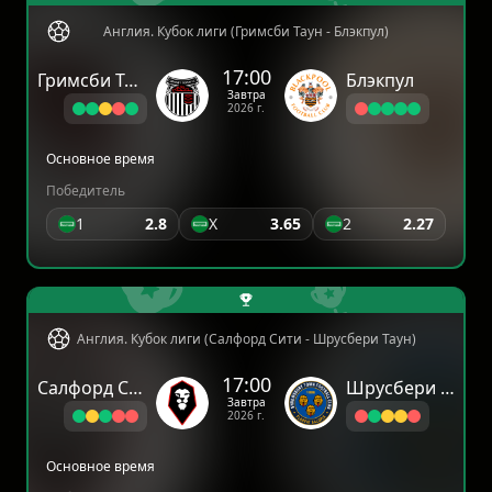
Англия. Кубок лиги (Гримсби Таун - Блэкпул)
17:00
Гримсби Таун
Блэкпул
Завтра
2026 г.
Основное время
Победитель
1
2.8
X
3.65
2
2.27
Англия. Кубок лиги (Салфорд Сити - Шрусбери Таун)
17:00
Салфорд Сити
Шрусбери Таун
Завтра
2026 г.
Основное время