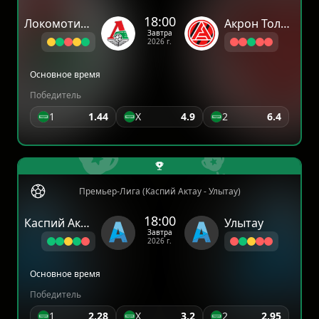
18:00
Локомотив Москва
Акрон Тольятти
Завтра
2026 г.
Основное время
Победитель
1
1.44
X
4.9
2
6.4
Премьер-Лига (Каспий Актау - Улытау)
18:00
Каспий Актау
Улытау
Завтра
2026 г.
Основное время
Победитель
1
2.28
X
3.2
2
2.95