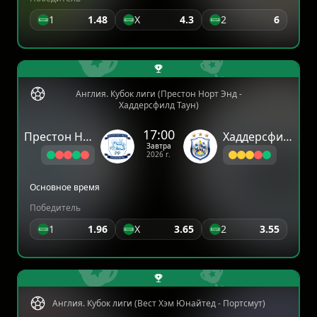
1
1.48
X
4.3
2
6
Англия. Кубок лиги (Престон Норт Энд -
Хаддерсфилд Таун)
17:00
Престон Норт Энд
Хаддерсфилд Таун
Завтра
2026 г.
Основное время
Победитель
1
1.96
X
3.65
2
3.55
Англия. Кубок лиги (Вест Хэм Юнайтед - Портсмут)