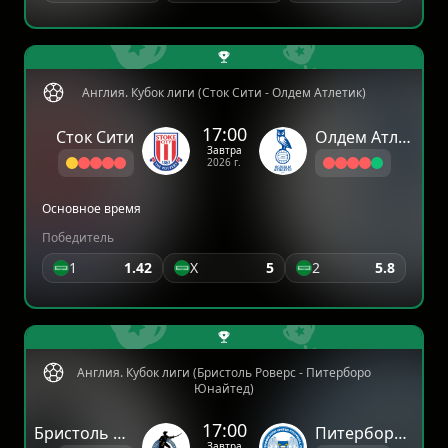
Англия. Кубок лиги (Сток Сити - Олдем Атлетик)
17:00
Сток Сити
Олдем Атлетик
Завтра
2026 г.
Основное время
Победитель
1
1.42
X
5
2
5.8
Англия. Кубок лиги (Бристоль Роверс - Питерборо
Юнайтед)
17:00
Бристоль Роверс
Питерборо Юнайтед
Завтра