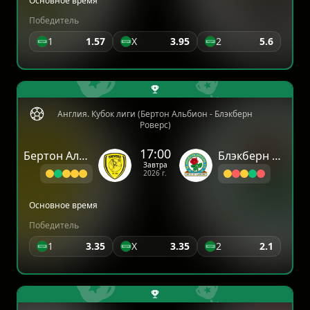
Основное время
Победитель
1
1.57
X
3.95
2
5.6
Англия. Кубок лиги (Бертон Альбион - Блэкберн
Роверс)
17:00
Бертон Альбион
Блэкберн Роверс
Завтра
2026 г.
Основное время
Победитель
1
3.35
X
3.35
2
2.1