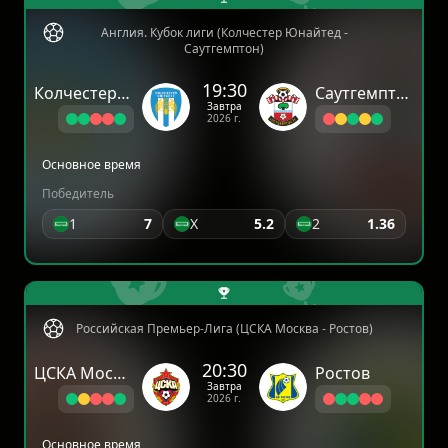
Англия. Кубок лиги (Колчестер Юнайтед -
Саутгемптон)
19:30
Колчестер Юнайтед
Саутгемптон
Завтра
2026 г.
Основное время
Победитель
1
7
X
5.2
2
1.36
Российская Премьер-Лига (ЦСКА Москва - Ростов)
20:30
ЦСКА Москва
Ростов
Завтра
2026 г.
Основное время