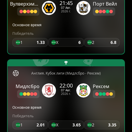
21:45
Вулверхэмптон Уондерерс
Порт Вейл
07 Авг.
2026 г.
Основное время
Победитель
1
1.33
X
6
2
6.8
Англия. Кубок лиги (Мидлсбро - Рексем)
22:00
Мидлсбро
Рексем
07 Авг.
2026 г.
Основное время
Победитель
1
2.01
X
3.65
2
3.35