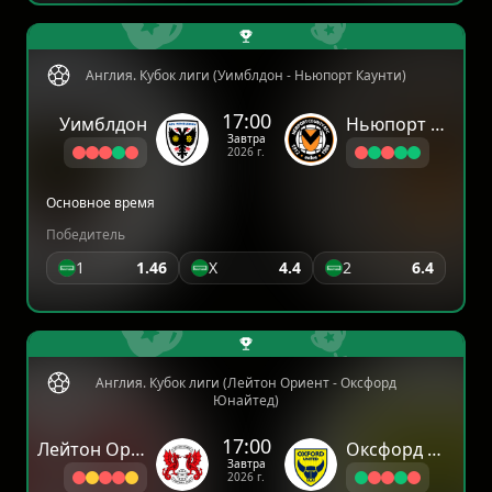
Англия. Кубок лиги (Уимблдон - Ньюпорт Каунти)
17:00
Уимблдон
Ньюпорт Каунти
Завтра
2026 г.
Основное время
Победитель
1
1.46
X
4.4
2
6.4
Англия. Кубок лиги (Лейтон Ориент - Оксфорд
Юнайтед)
17:00
Лейтон Ориент
Оксфорд Юнайтед
Завтра
2026 г.