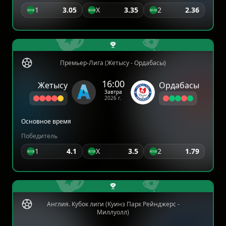
1
3.05
X
3.35
2
2.36
Премьер-Лига (Жетысу - Ордабасы)
16:00
Жетысу
Ордабасы
Завтра
2026 г.
Основное время
Победитель
1
4.1
X
3.5
2
1.79
Англия. Кубок лиги (Куинз Парк Рейнджерс -
Миллуолл)