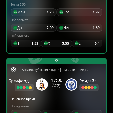
Тотал 2.50
Мен
1.73
Бол
1.97
Обе забьют
Да
2.09
Нет
1.69
Победитель
1
1.53
X
3.55
2
6.4
Англия. Кубок лиги (Бредфорд Сити - Рочдейл)
17:00
Бредфорд Сити
Рочдейл
Завтра
2026 г.
Основное время
Победитель