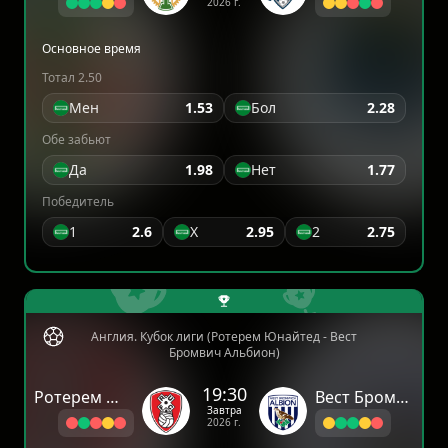
2026 г.
Основное время
Тотал 2.50
Мен
1.53
Бол
2.28
Обе забьют
Да
1.98
Нет
1.77
Победитель
1
2.6
X
2.95
2
2.75
Англия. Кубок лиги (Ротерем Юнайтед - Вест
Бромвич Альбион)
19:30
Ротерем Юнайтед
Вест Бромвич Альбион
Завтра
2026 г.