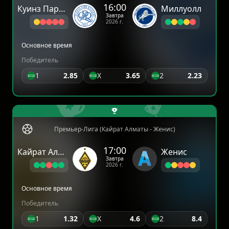
16:00
Куинз Парк Рейнджерс
Миллуолл
Завтра
2026 г.
Основное время
Победитель
1
2.85
X
3.65
2
2.23
Премьер-Лига (Кайрат Алматы - Женис)
17:00
Кайрат Алматы
Женис
Завтра
2026 г.
Основное время
Победитель
1
1.32
X
4.6
2
8.4