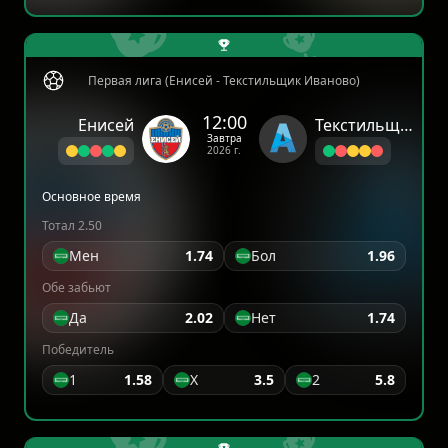
Первая лига (Енисей - Текстильщик Иваново)
12:00
Енисей
Текстильщик Иваново
Завтра
2026 г.
Основное время
Тотал 2.50
Мен
1.74
Бол
1.96
Обе забьют
Да
2.02
Нет
1.74
Победитель
1
1.58
X
3.5
2
5.8