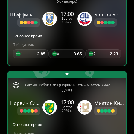
Уондерерс)
17:00
Шеффилд Уэнсдей
Болтон Уондерерс
Завтра
2026 г.
Основное время
Победитель
1
2.85
X
3.65
2
2.23
Англия. Кубок лиги (Норвич Сити - Милтон Кинс
Донс)
17:00
Норвич Сити
Милтон Кинс Донс
Завтра
2026 г.
Основное время
Победитель