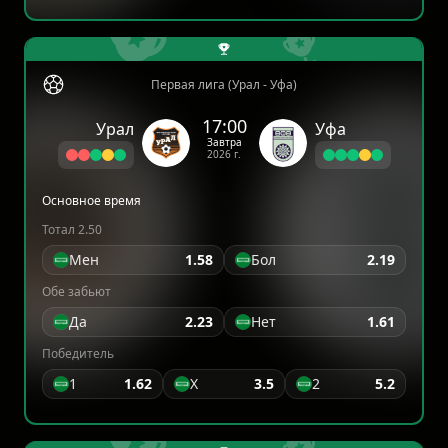
Первая лига (Урал - Уфа)
17:00
Урал
Уфа
Завтра
2026 г.
Основное время
Тотал 2.50
Мен
1.58
Бол
2.19
Обе забьют
Да
2.23
Нет
1.61
Победитель
1
1.62
X
3.5
2
5.2