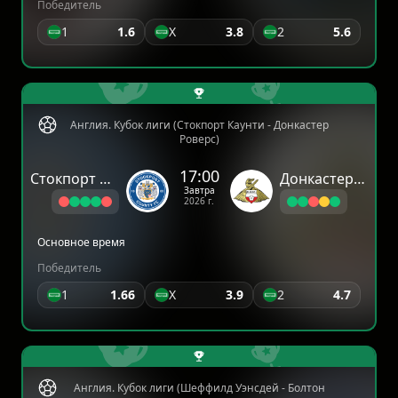
Победитель
1
1.6
X
3.8
2
5.6
Англия. Кубок лиги (Стокпорт Каунти - Донкастер
Роверс)
17:00
Стокпорт Каунти
Донкастер Роверс
Завтра
2026 г.
Основное время
Победитель
1
1.66
X
3.9
2
4.7
Англия. Кубок лиги (Шеффилд Уэнсдей - Болтон