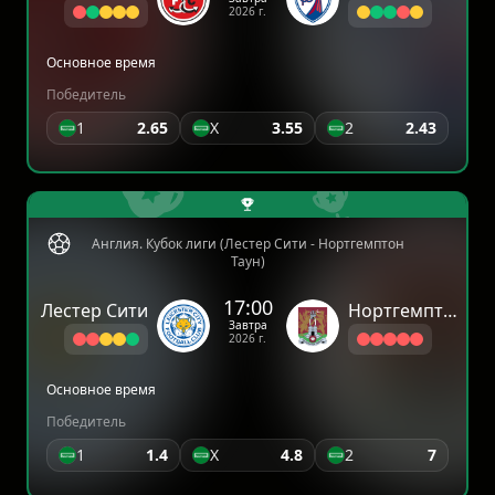
2026 г.
Основное время
Победитель
1
2.65
X
3.55
2
2.43
Англия. Кубок лиги (Лестер Сити - Нортгемптон
Таун)
17:00
Лестер Сити
Нортгемптон Таун
Завтра
2026 г.
Основное время
Победитель
1
1.4
X
4.8
2
7