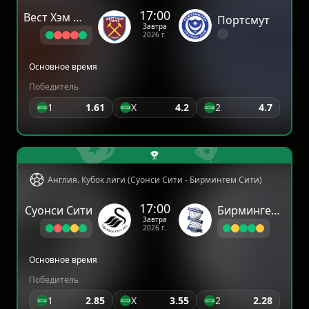
17:00
Вест Хэм Юнайтед
Портсмут
Завтра
2026 г.
Основное время
Победитель
1
1.61
X
4.2
2
4.7
Англия. Кубок лиги (Суонси Сити - Бирмингем Сити)
17:00
Суонси Сити
Бирмингем Сити
Завтра
2026 г.
Основное время
Победитель
1
2.85
X
3.55
2
2.28