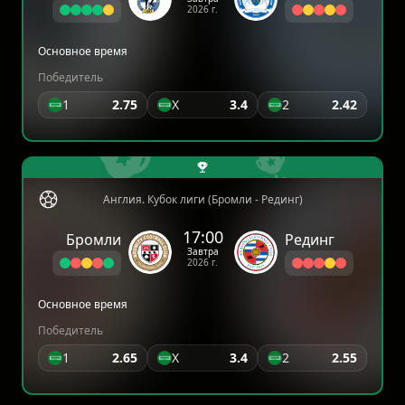
2026 г.
Основное время
Победитель
1
2.75
X
3.4
2
2.42
Англия. Кубок лиги (Бромли - Рединг)
17:00
Бромли
Рединг
Завтра
2026 г.
Основное время
Победитель
1
2.65
X
3.4
2
2.55