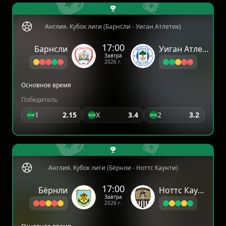
Англия. Кубок лиги (Барнсли - Уиган Атлетик)
17:00
Барнсли
Уиган Атлетик
Завтра
2026 г.
Основное время
Победитель
1
2.15
X
3.4
2
3.2
Англия. Кубок лиги (Бёрнли - Ноттс Каунти)
17:00
Бёрнли
Ноттс Каунти
Завтра
2026 г.