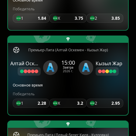
Основное время
Победитель
1
1.84
X
3.75
2
3.85
Премьер-Лига (Алтай Оскемен - Кызыл Жар)
15:00
Алтай Оскемен
Кызыл Жар
Завтра
2026 г.
Основное время
Победитель
1
2.28
X
3.2
2
2.95
Премьер-Лига (Левый берег Киев - Кудровка)