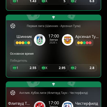
1
1.43
X
5
2
6.8
Первая лига (Шинник - Арсенал Тула)
17:00
Шинник
Арсенал Тула
Завтра
2026 г.
Основное время
Победитель
1
2.55
X
2.95
2
2.8
Англия. Кубок лиги (Флитвуд Таун - Честерфилд)
17:00
Флитвуд Таун
Честерфилд
Завтра