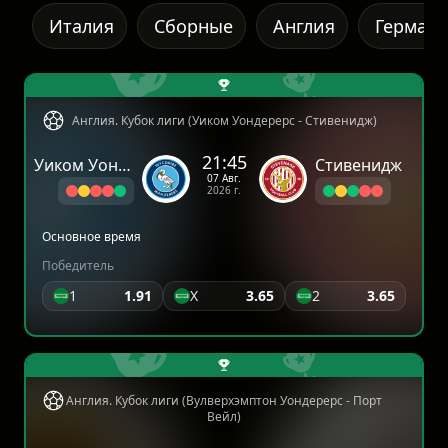
Италия
Сборные
Англия
Герман
Англия. Кубок лиги (Уиком Уондерерс - Стивенидж)
21:45
Уиком Уондерерс
Стивенидж
07 Авг.
2026 г.
Основное время
Победитель
1
1.91
X
3.65
2
3.65
Англия. Кубок лиги (Вулверхэмптон Уондерерс - Порт
Вейл)