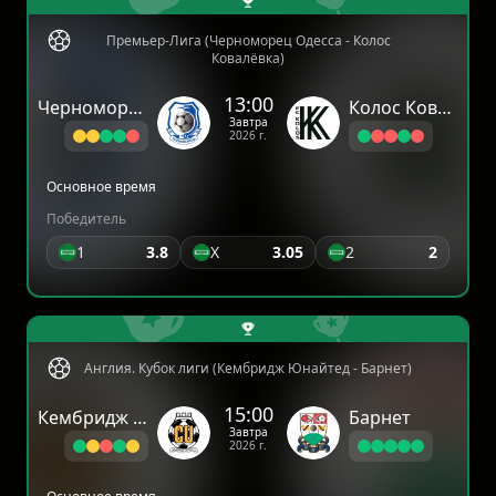
Премьер-Лига (Черноморец Одесса - Колос
Ковалёвка)
13:00
Черноморец Одесса
Колос Ковалёвка
Завтра
2026 г.
Основное время
Победитель
1
3.8
X
3.05
2
2
Англия. Кубок лиги (Кембридж Юнайтед - Барнет)
15:00
Кембридж Юнайтед
Барнет
Завтра
2026 г.