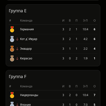
Турция
3
1
2
3:5
3
Группа E
#
Команда
И
В
П
З-П
О
Германия
3
2
1
10:4
6
Кот д´ Ивуар
3
2
1
4:2
6
Эквадор
3
1
1
2:2
4
Кюрасао
3
0
2
1:9
1
Группа F
#
Команда
И
В
П
З-П
О