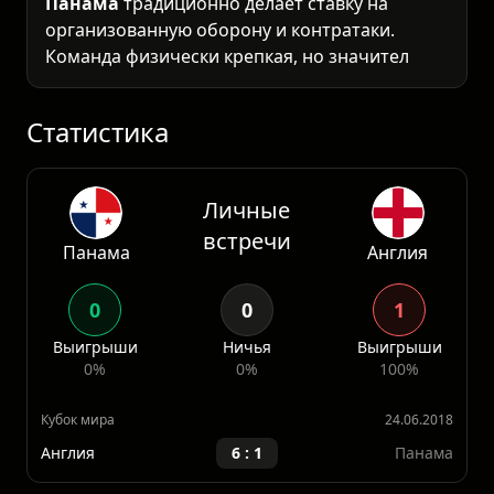
Панама
традиционно делает ставку на
организованную оборону и контратаки.
Команда физически крепкая, но значительно
уступает в техническом плане и скорости
перехода от обороны к атаке. В матчах
против топовых сборн
Статистика
Личные
встречи
Панама
Англия
0
0
1
Выигрыши
Ничья
Выигрыши
0%
0%
100%