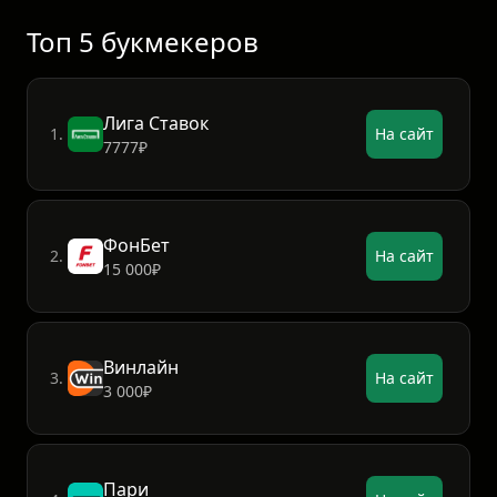
Панама
3
0
3
0:4
0
Топ 5 букмекеров
Лига Ставок
1.
На сайт
7777₽
ФонБет
2.
На сайт
15 000₽
Винлайн
3.
На сайт
3 000₽