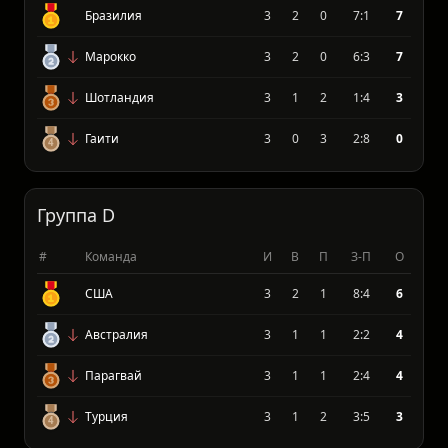
Группа C
#
Команда
И
В
П
З-П
О
Бразилия
3
2
0
7:1
7
Марокко
3
2
0
6:3
7
Шотландия
3
1
2
1:4
3
Гаити
3
0
3
2:8
0
Группа D
#
Команда
И
В
П
З-П
О
США
3
2
1
8:4
6
Австралия
3
1
1
2:2
4
Парагвай
3
1
1
2:4
4