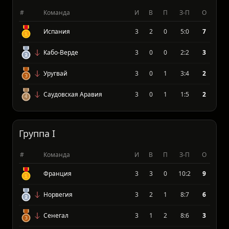
Группа H
#
Команда
И
В
П
З-П
О
Испания
3
2
0
5:0
7
Кабо-Верде
3
0
0
2:2
3
Уругвай
3
0
1
3:4
2
Саудовская Аравия
3
0
1
1:5
2
Группа I
#
Команда
И
В
П
З-П
О
Франция
3
3
0
10:2
9