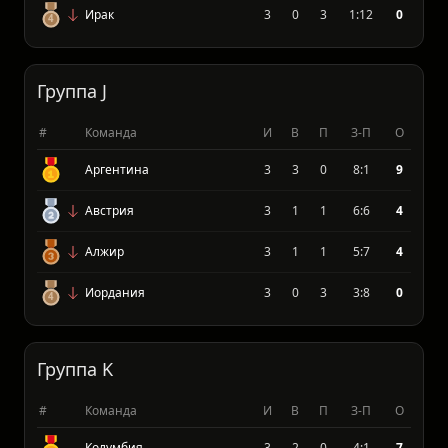
Норвегия
3
2
1
8:7
6
Сенегал
3
1
2
8:6
3
Ирак
3
0
3
1:12
0
Группа J
#
Команда
И
В
П
З-П
О
Аргентина
3
3
0
8:1
9
Австрия
3
1
1
6:6
4
Алжир
3
1
1
5:7
4
Иордания
3
0
3
3:8
0
Группа K