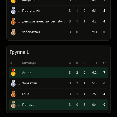
#
Команда
И
В
П
З-П
О
Колумбия
3
2
0
4:1
7
Португалия
3
1
0
6:1
5
Демократическая республика Конго
3
1
1
4:3
4
Узбекистан
3
0
3
2:11
0
Группа L
#
Команда
И
В
П
З-П
О
Англия
3
2
0
6:2
7
Хорватия
3
2
1
5:5
6
Гана
3
1
1
2:2
4