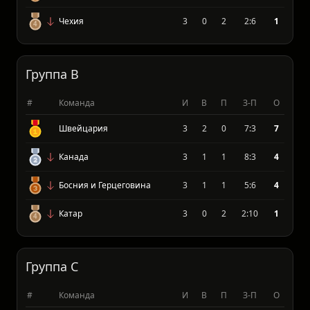
Южная Африка
3
1
1
2:3
4
Республика Корея
3
1
2
2:3
3
Чехия
3
0
2
2:6
1
Группа B
#
Команда
И
В
П
З-П
О
Швейцария
3
2
0
7:3
7
Канада
3
1
1
8:3
4
Босния и Герцеговина
3
1
1
5:6
4
Катар
3
0
2
2:10
1