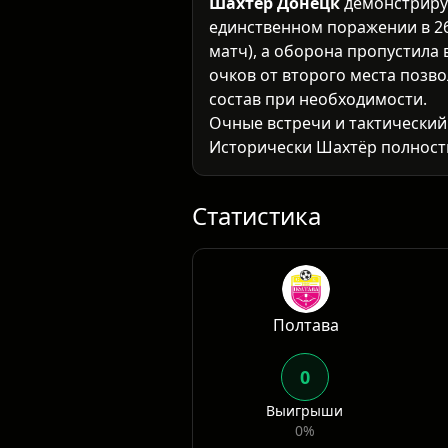
Шахтёр Донецк
демонстрируе
единственном поражении в 26 
матч), а оборона пропустила 
очков от второго места позв
состав при необходимости.
Очные встречи и тактический
Исторически Шахтёр полност
сезона разница в классе был
стабильностью, ни атакующи
Статистика
Полтава
0