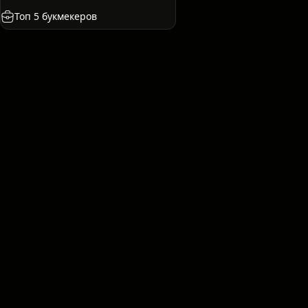
я
Франция
Казахстан
США
Междунаро
Топ 5 букмекеров