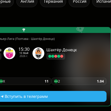
орные
Англия
Германия
Россия
Испани
ьер-Лига (Полтава - Шахтёр Донецк)
15:30
а
Шахтёр Донецк
10 Май
2026 г.
X
11
2
1.04
Вступить в телеграмм