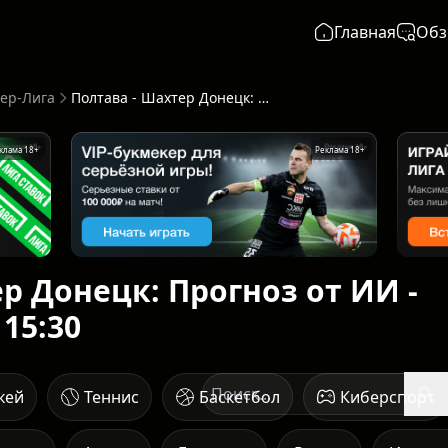
Главная
Обз
ер-Лига
Полтава - Шахтер Донецк: Прогноз от ИИ - начало 10 мая в 15:30
клама 18+
Реклама 18+
р Донецк: Прогноз от ИИ -
 15:30
кей
Теннис
Баскетбол
Киберспорт