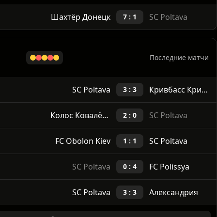
Ничья
Выигрыши
0%
100%
Шахтёр Донецк
SC Poltava
7 : 1
Последние матчи
SC Poltava
Кривбасс Кривой Рог
3 : 3
Колос Ковалёвка
SC Poltava
2 : 0
FC Obolon Kiev
SC Poltava
1 : 1
SC Poltava
FC Polissya
0 : 4
SC Poltava
Александрия
3 : 3