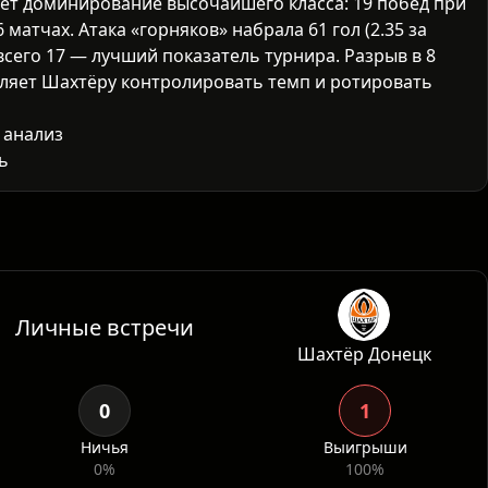
т доминирование высочайшего класса: 19 побед при
матчах. Атака «горняков» набрала 61 гол (2.35 за
всего 17 — лучший показатель турнира. Разрыв в 8
оляет Шахтёру контролировать темп и ротировать
 анализ
ью доминирует над Полтавой. В предыдущих встречах
а очевидна. Полтава не обладает ни оборонительной
м потенциалом для создан
Личные встречи
Шахтёр Донецк
0
1