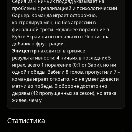
Серия из 4 ничьих подряд указывает на
проблемы с реализацией и психологический
барьер. Команда играет осторожно,
контролируя мяч, но без агрессии в
финальной трети. Недавнее поражение в
Кубке Украины по пенальти от Чернигова
добавило фрустрации.
Эпицентр
находится в кризисе
результативности: 4 ничьих в последних 5
играх, всего 1 поражение (0:1 от Зари), но ни
одной победы. Забили 8 голов, пропустили 7 –
команда играет открыто, но не умеет довести
матчи до победы. В обороне достаточно
дырявы (42 пропущенных за сезон), но атака
живее, чем у Металлиста.
Личные встречи и психология
Три последних очных матча дали
неожиданную картину: одна ничья (0:0 в