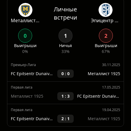
Статистика
Личные
встречи
Металлист 1925
Эпицентр Каменец Подольский
0
1
2
Выигрыши
Ничья
Выигрыши
0%
33%
67%
Премьер-Лига
30.11.2025
FC Epitsentr Dunaivtsi
0 : 0
Металлист 1925
Первая лига
17.05.2025
Металлист 1925
1 : 3
FC Epitsentr Dunaivtsi
Первая лига
19.04.2025