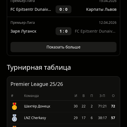
FC Epitsentr Dunaivtsi
1 : 1
Александрия
Премьер-Лига
19.04.2026
FC Epitsentr Dunaivtsi
0 : 0
Карпаты Львов
Премьер-Лига
12.04.2026
Заря Луганск
1 : 0
FC Epitsentr Dunaivtsi
Показать больше
Турнирная таблица
Premier League 25/26
#
Команда
И
В
П
З-П
О
Шахтёр Донецк
30
22
2
71:21
72