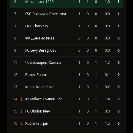
5
FC Polissya
1
1
0
2:1
3
6
Металлист 1925
1
1
0
1:0
3
7
FSC Bukovyna Chernivtsi
1
0
0
0:0
1
7
LNZ Cherkasy
1
0
0
0:0
1
9
ФК Динамо Киев
0
0
0
0:0
0
9
FC Levy Bereg Kiev
0
0
0
0:0
0
11
Черноморец Одесса
1
0
1
1:2
0
12
Верес Ровно
1
0
1
0:1
0
13
Колос Ковалёвка
1
0
1
0:2
0
14
Кривбасс Кривой Рог
1
0
1
1:4
0
15
FC Obolon Kiev
1
0
1
0:3
0