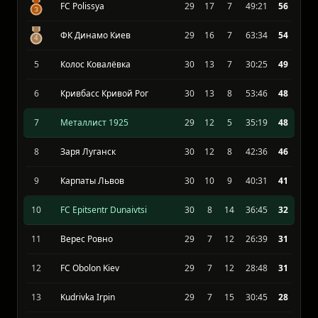
LNZ Cherkasy
29
17
6
38:17
57
FC Polissya
29
17
7
49:21
56
ФК Динамо Киев
29
16
7
63:34
54
5
Колос Ковалёвка
30
13
7
30:25
49
6
Кривбасс Кривой Рог
30
13
8
53:46
48
7
Металлист 1925
29
12
5
35:19
48
8
Заря Луганск
30
12
8
42:36
46
9
Карпаты Львов
30
10
9
40:31
41
10
FC Epitsentr Dunaivtsi
30
8
14
36:45
32
11
Верес Ровно
29
7
12
26:39
31