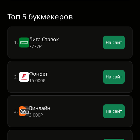
16
Kudrivka Irpin
1
0
1
1:5
0
Топ 5 букмекеров
Лига Ставок
1.
На сайт
7777₽
ФонБет
2.
На сайт
15 000₽
Винлайн
3.
На сайт
3 000₽