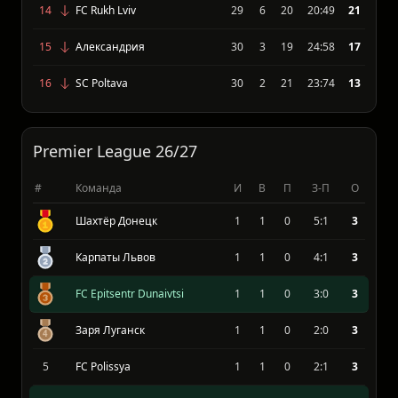
12
FC Obolon Kiev
29
7
12
28:48
31
13
Kudrivka Irpin
29
7
15
30:45
28
14
FC Rukh Lviv
29
6
20
20:49
21
15
Александрия
30
3
19
24:58
17
16
SC Poltava
30
2
21
23:74
13
Premier League 26/27
#
Команда
И
В
П
З-П
О
Шахтёр Донецк
1
1
0
5:1
3
Карпаты Львов
1
1
0
4:1
3
FC Epitsentr Dunaivtsi
1
1
0
3:0
3
Заря Луганск
1
1
0
2:0
3