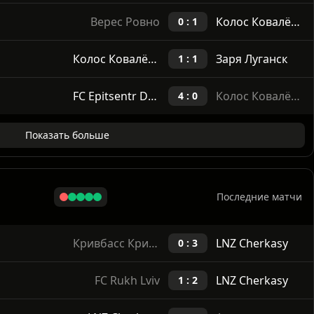
Колос Ковалёвка
Металлист 1925
0 : 0
Верес Ровно
Колос Ковалёвка
0 : 1
Колос Ковалёвка
Заря Луганск
1 : 1
FC Epitsentr Dunaivtsi
Колос Ковалёвка
4 : 0
Показать больше
Последние матчи
Кривбасс Кривой Рог
LNZ Cherkasy
0 : 3