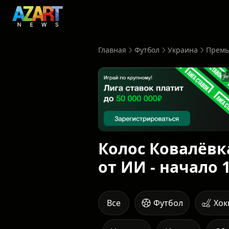
Главная
Футбол
Украина
Премь
Ре
Колос Ковалёвк
от ИИ - начало 1
Все
Футбол
Хок