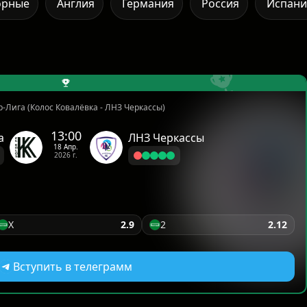
орные
Англия
Германия
Россия
Испани
-Лига (Колос Ковалёвка - ЛНЗ Черкассы)
13:00
а
ЛНЗ Черкассы
18 Апр.
2026 г.
X
2.9
2
2.12
Вступить в телеграмм