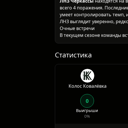
ЛНЗ Черкассы
находятся на в
всего 4 поражения. Последн
умеет контролировать темп, и
ЛНЗ выглядит уверенно, редк
Очные встречи
В текущем сезоне команды вс
минимальным счетом. ЛНЗ выи
поле. Это указывает на такти
результативность
Статистика
Колос Ковалёвка
0