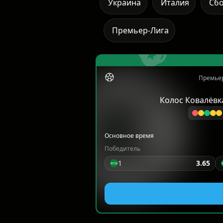
Украина
Италия
Сб
Премьер-Лига
Премьер
Колос Ковалёвк
Основное время
Победитель
1
3.65