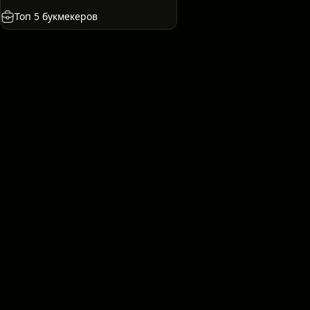
я
Франция
Казахстан
США
Междунаро
Топ 5 букмекеров