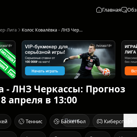
Главная
Обз
ер-Лига
Колос Ковалёвка - ЛНЗ Черкассы: Прогноз от ИИ - начало 18 апреля в 13:00
клама 18+
Реклама 18+
а - ЛНЗ Черкассы: Прогноз
8 апреля в 13:00
кей
Теннис
Баскетбол
Киберспорт