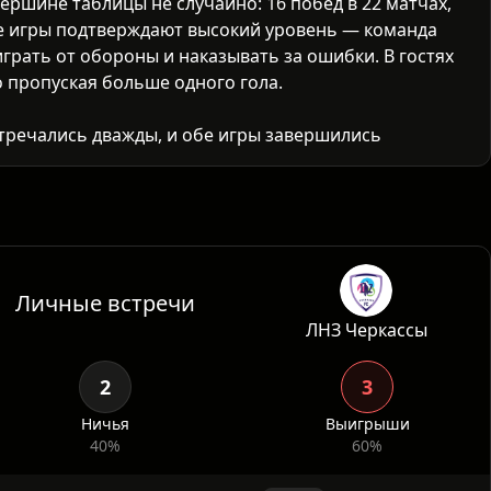
ершине таблицы не случайно: 16 побед в 22 матчах,
ие игры подтверждают высокий уровень — команда
грать от обороны и наказывать за ошибки. В гостях
о пропуская больше одного гола.
тречались дважды, и обе игры завершились с
грывал 1:0 дома, Колос брал реванш 1:0 на своем
ческую дисциплину обеих команд и низкую
Личные встречи
ЛНЗ Черкассы
2
3