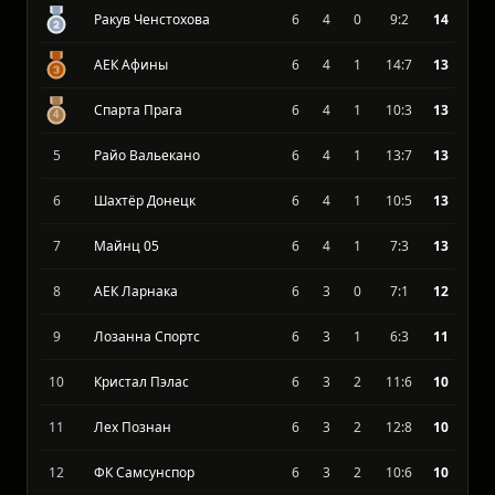
#
Команда
И
В
П
З-П
О
Страсбур
6
5
0
11:5
16
Ракув Ченстохова
6
4
0
9:2
14
АЕК Афины
6
4
1
14:7
13
Спарта Прага
6
4
1
10:3
13
5
Райо Вальекано
6
4
1
13:7
13
6
Шахтёр Донецк
6
4
1
10:5
13
7
Майнц 05
6
4
1
7:3
13
8
АЕК Ларнака
6
3
0
7:1
12
9
Лозанна Спортс
6
3
1
6:3
11
10
Кристал Пэлас
6
3
2
11:6
10