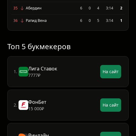
33
Хамрун Спартанс ФК
6
1
5
4:11
3
34
ФК Шелбурн
6
0
4
0:7
2
35
Абердин
6
0
4
3:14
2
36
Рапид Вена
6
0
5
3:14
1
Топ 5 букмекеров
Лига Ставок
1.
На сайт
7777₽
ФонБет
2.
На сайт
15 000₽