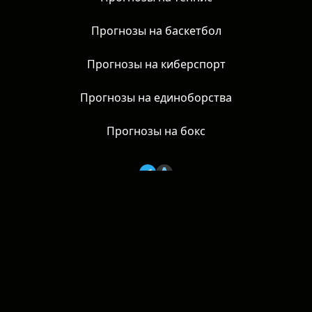
Прогнозы на хоккей
Прогнозы на теннис
Прогнозы на баскетбол
Прогнозы на киберспорт
Прогнозы на единоборства
Прогнозы на бокс
AzartNews, 2026 | 18+
Основатель: Фролов В. В. |
azartnews@mail.ru
Политика конфиденциальности