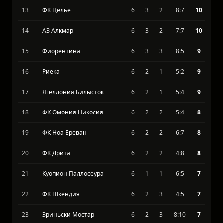
11
Лех Познан
6
3
2
12:8
10
12
ФК Самсунспор
6
3
2
10:6
10
13
ФК Целье
6
3
2
8:7
10
14
АЗ Алкмар
6
3
2
7:7
10
15
Фиорентина
6
3
3
8:5
9
16
Риека
6
2
1
5:2
9
17
Ягеллония Билысток
6
2
1
5:4
9
18
ФК Омония Никосия
6
2
2
5:4
8
19
ФК Ноа Ереван
6
2
2
6:7
8
20
ФК Дрита
6
2
2
4:8
8
21
Куопион Паллосеура
6
1
1
6:5
7