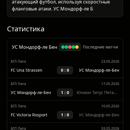
атакующий футбол, используя скоростные
фланговые атаки. УС Мондорф-ле Бен,
напротив, будет стараться действовать
плотно в обороне, стремясь удержать
минимальный счёт или получить минимальн
Статистика
УС Мондорф-ле Бен
Последние матчи
БГЛ Лига
23.05.2026
FC Una Strassen
0 : 0
УС Мондорф-ле-Бен
БГЛ Лига
17.05.2026
УС Мондорф-ле-Бен
1 : 0
Юнион Титус Петанж
БГЛ Лига
10.05.2026