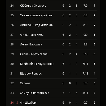
22
ФК Шкендия
6
2
3
4:5
7
23
Зриньски Мостар
6
2
3
8:10
7
24
СК Сигма Оломоуц
6
2
3
7:9
7
25
Университатя Крайова
6
2
3
6:8
7
26
Линкольн Ред Импс ФК
6
2
3
7:15
7
27
ФК Динамо Киев
6
2
4
9:9
6
28
Легия Варшава
6
2
4
8:8
6
29
Слован Братислава
6
2
4
5:9
6
30
Брейдаблик Коупавогюр
6
1
3
6:11
5
31
Шэмрок Роверс
6
1
4
7:13
4
32
Хеккен
6
0
3
5:8
3