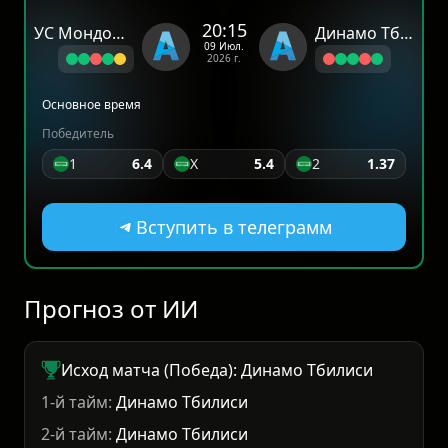
20:15
УС Мондорф-ле Бен
Динамо Тбилиси
09 Июл.
2026 г.
Основное время
Победитель
1
6.4
X
5.4
2
1.37
Вступить в телеграмм
Прогноз от ИИ
Исход матча (Победа): Динамо Тбилиси
1-й тайм:
Динамо Тбилиси
2-й тайм:
Динамо Тбилиси