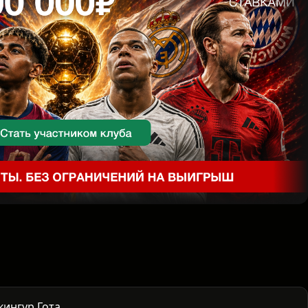
кингур Гота