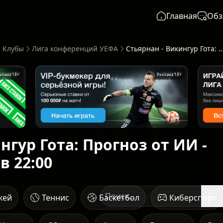
Главная
Обз
 Клубы
Лига конференций УЕФА
Стьярнан - Викингур Гота: Прогноз от ИИ - начало 09 
клама 18+
Реклама 18+
нгур Гота: Прогноз от ИИ -
в 22:00
кей
Теннис
Баскетбол
Киберспорт