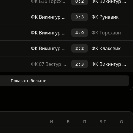
ФК Б36 Торсхавн
ФК Викингур Гота
0 : 2
ФК Викингур Гота
ФК Рунавик
3 : 3
ФК Викингур Гота
ФК Торсхавн
4 : 0
ФК Викингур Гота
ФК Клаксвик
2 : 2
ФК 07 Вестур Сорвагур
ФК Викингур Гота
2 : 3
Показать больше