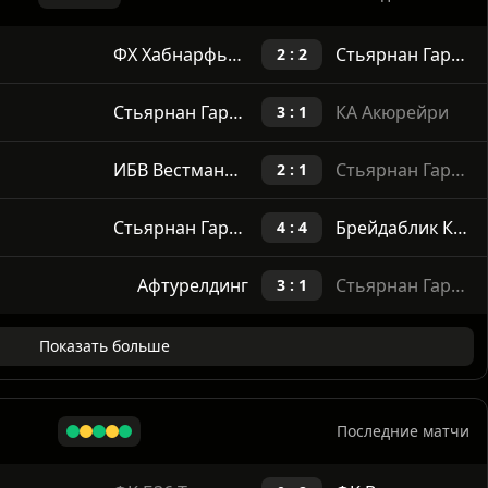
Последние матчи
ФХ Хабнарфьордюр
Стьярнан Гардабайр
2 : 2
Стьярнан Гардабайр
КА Акюрейри
3 : 1
ИБВ Вестманнаяр
Стьярнан Гардабайр
2 : 1
Стьярнан Гардабайр
Брейдаблик Коупавогюр
4 : 4
Афтурелдинг
Стьярнан Гардабайр
3 : 1
Показать больше
Последние матчи