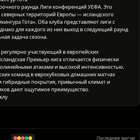
орочного раунда
Лиги конференций УЕФА
. Это
с северных территорий Европы — исландского
кингура Гота». Оба клуба представляют лиги с
днако для каждого из них выход в следующий раунд
ная задача сезона.
 регулярно участвующий в европейских
сландская Премьер-лига отличается физически
олинейными атаками и высокой интенсивностью.
ских команд в еврокубковых домашних матчах
и гибридные покрытия, привычный климат и
иков дают ощутимое преимущество.
луб, один из сильнейших на Фарерских островах.
нно организованы тактически, играют компактно от
борьбу соперникам из боле