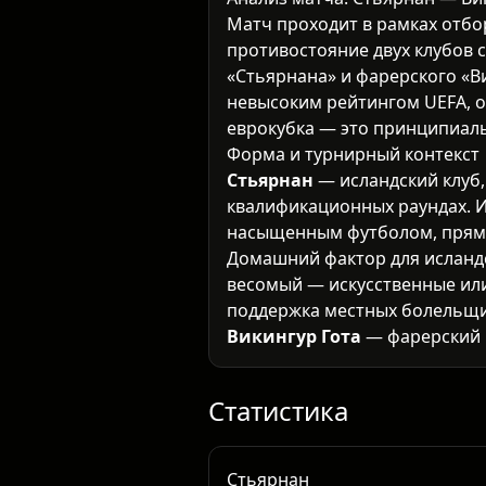
Матч проходит в рамках отб
противостояние двух клубов 
«Стьярнана» и фарерского «Ви
невысоким рейтингом UEFA, о
еврокубка — это принципиаль
Форма и турнирный контекст
Стьярнан
— исландский клуб,
квалификационных раундах. И
насыщенным футболом, прям
Домашний фактор для исланд
весомый — искусственные ил
поддержка местных болельщ
Викингур Гота
— фарерский к
Фарерские команды традицио
обороны, умеют навязывать 
Статистика