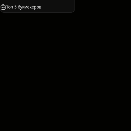
сия
Испания
Франция
Казахстан
США
Топ 5 букмекеров