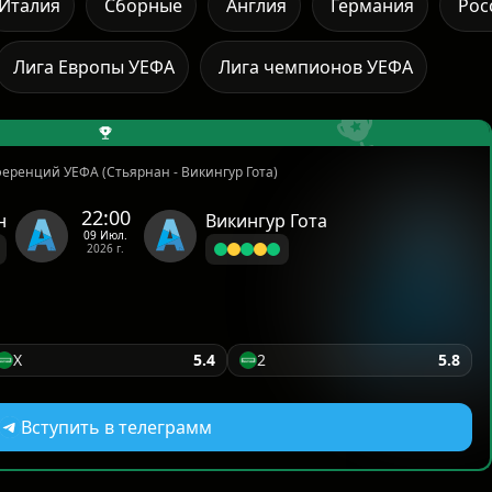
Италия
Сборные
Англия
Германия
Рос
Лига Европы УЕФА
Лига чемпионов УЕФА
еренций УЕФА (Стьярнан - Викингур Гота)
22:00
н
Викингур Гота
09 Июл.
2026 г.
X
5.4
2
5.8
Вступить в телеграмм