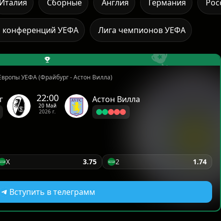
Италия
Сборные
Англия
Германия
Рос
а конференций УЕФА
Лига чемпионов УЕФА
Европы УЕФА (Фрайбург - Астон Вилла)
22:00
г
Астон Вилла
20 Май
2026 г.
X
3.75
2
1.74
Вступить в телеграмм