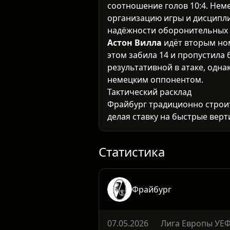
соотношение голов 10:4. Не
организацию игры и дисципли
надёжности оборонительных 
Астон Вилла
идёт вторым ном
этом забила 14 и пропустила 
результативной в атаке, одн
немецким оппонентом.
Тактический расклад
Фрайбург традиционно строит
делая ставку на быстрые вер
переходах, что создаёт пробл
Вилла предпочитает контроли
Статистика
Фрайбург