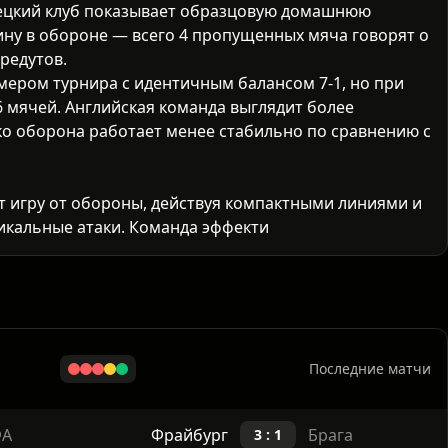
мецкий клуб показывает образцовую домашнюю
ну в обороне — всего 4 пропущенных мяча говорят о
редутов.
ером турнира с идентичным балансом 7-1, но при
6 мячей. Английская команда выглядит более
ако оборона работает менее стабильно по сравнению с
 игру от обороны, действуя компактными линиями и
тикальные атаки. Команда эффективна в отборе мяча и
емы даже для топ-клубов.
ровать мяч и создавать численное преимущество в а
Последние матчи