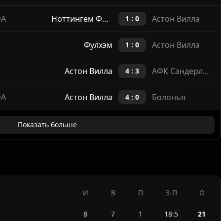
Астон Вилла
Тоттенхэм Хотспур
1 : 2
ФА
Ноттингем Форест
Астон Вилла
1 : 0
Фулхэм
Астон Вилла
1 : 0
Астон Вилла
АФК Сандерленд
4 : 3
ФА
Астон Вилла
Болонья
4 : 0
Показать больше
И
В
П
З-П
О