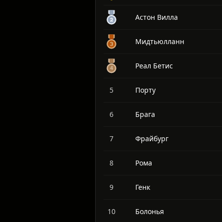
Лион
Астон Вилла
Мидтьюлланн
Реал Бетис
5
Порту
6
Брага
7
Фрайбург
8
Рома
9
Генк