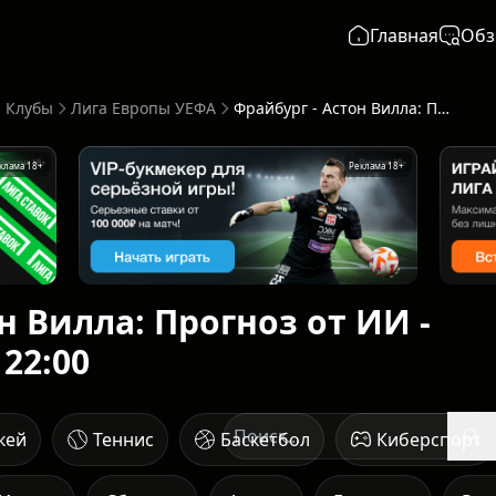
Главная
Обз
 Клубы
Лига Европы УЕФА
Фрайбург - Астон Вилла: Прогноз от ИИ - начало 20 мая в 22:00
клама 18+
Реклама 18+
н Вилла: Прогноз от ИИ -
 22:00
кей
Теннис
Баскетбол
Киберспорт