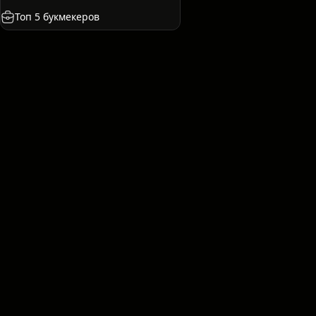
сия
Испания
Франция
Казахстан
США
Топ 5 букмекеров