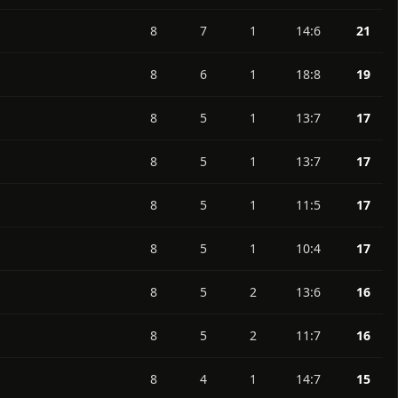
8
7
1
18:5
21
8
7
1
14:6
21
8
6
1
18:8
19
8
5
1
13:7
17
8
5
1
13:7
17
8
5
1
11:5
17
8
5
1
10:4
17
8
5
2
13:6
16
8
5
2
11:7
16