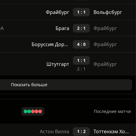
ФА
Фрайбург
Брага
3 : 1
Фрайбург
Вольфсбург
1 : 1
ФА
Брага
Фрайбург
2 : 1
Боруссия Дортмунд
Фрайбург
4 : 0
1 : 1
Штутгарт
Фрайбург
2 : 1
Показать больше
Последние матчи