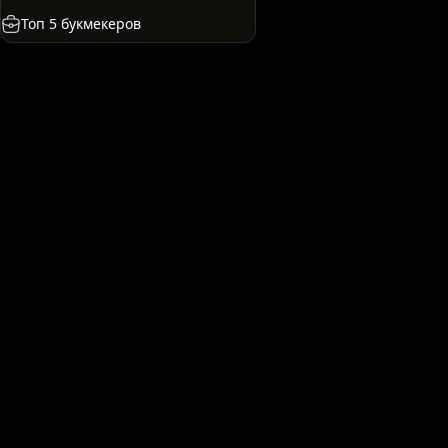
сия
Испания
Франция
Казахстан
США
Топ 5 букмекеров