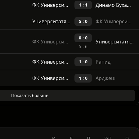
Последние матчи
ФК Университатя Клуж
Динамо Бухарест
1 : 1
Университатя Крайова
ФК Университатя Клуж
5 : 0
0 : 0
ФК Университатя Клуж
Университатя Крайова
5 : 6
ФК Университатя Клуж
Рапид
1 : 0
ФК Университатя Клуж
Арджеш
1 : 0
Показать больше