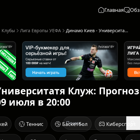
Главная
Обз
 Клубы
Лига Европы УЕФА
Динамо Киев - Университатя Клуж: Прогноз от ИИ - начало 09 июля в 20:00
клама 18+
Реклама 18+
Университатя Клуж: Прогноз
09 июля в 20:00
кей
Теннис
Баскетбол
Киберспорт