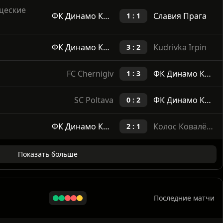
Последние матчи
щеские
ФК Динамо Киев
Славия Прага
1 : 1
ФК Динамо Киев
Kudrivka Irpin
3 : 2
FC Chernigiv
ФК Динамо Киев
1 : 3
SC Poltava
ФК Динамо Киев
0 : 2
ФК Динамо Киев
Колос Ковалёвка
2 : 1
Показать больше