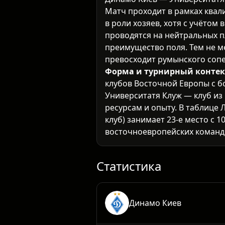
Матч проходит в рамках ква
в роли хозяев, хотя с учёто
проводятся на нейтральных п
преимущество поля. Тем не м
превосходит румынского сопе
Форма и турнирный контек
клубов Восточной Европы с б
Университатя Клуж — клуб из
ресурсам и опыту. В таблице
клуб) занимает 23-е место с 
восточноевропейских команд.
еврокубках скромно.
Атака и оборона:
Динамо Кие
игру, комбинационный футбол
Статистика