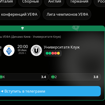
Италия
Сборные
Англия
Германия
Рос
а конференций УЕФА
Лига чемпионов УЕФА
ы УЕФА (Динамо Киев - Университатя Клуж)
20:00
в
Университатя Клуж
09 Июл.
2026 г.
X
3.4
2
3.8
Вступить в телеграмм