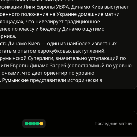
лификации
Лиги Европы УЕФА
. Динамо Киев выступает
м военного положения на Украине домашние матчи
лощадках, что нивелирует традиционное
енее по классу и бюджету Динамо ощутимо
рника.
ст:
Динамо Киев — один из наиболее известных
огатым опытом еврокубковых выступлений.
 румынской Суперлиги, значительно уступающий по
Лиги Европы
Динамо Загреб (сопоставимый по уровню
10 очками, что даёт ориентир по уровню
 Румынские представители исторически выступают в
в традиционно делает ставку на быструю атакующую
 и прессинг. Универси