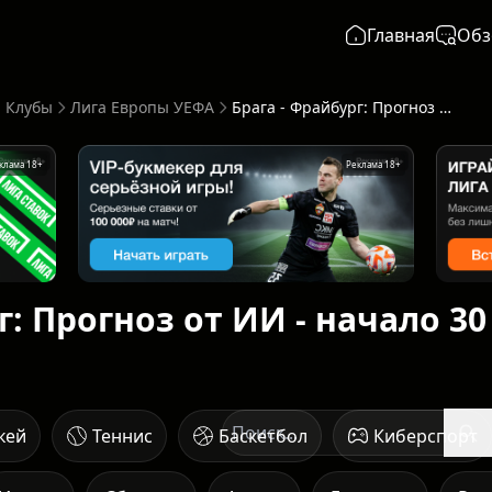
Главная
Обз
 Клубы
Лига Европы УЕФА
Брага - Фрайбург: Прогноз от ИИ - начало 30 апреля в 22:00
клама 18+
Реклама 18+
г: Прогноз от ИИ - начало 30
кей
Теннис
Баскетбол
Киберспорт