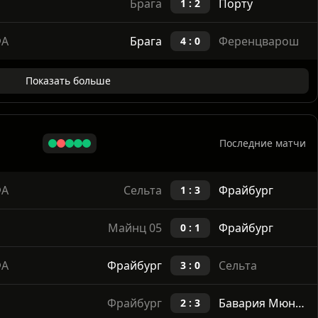
Брага
Порту
1 : 2
ФА
Брага
Ференцварош
4 : 0
Показать больше
Последние матчи
ФА
Сельта
Фрайбург
1 : 3
Майнц 05
Фрайбург
0 : 1
ФА
Фрайбург
Сельта
3 : 0