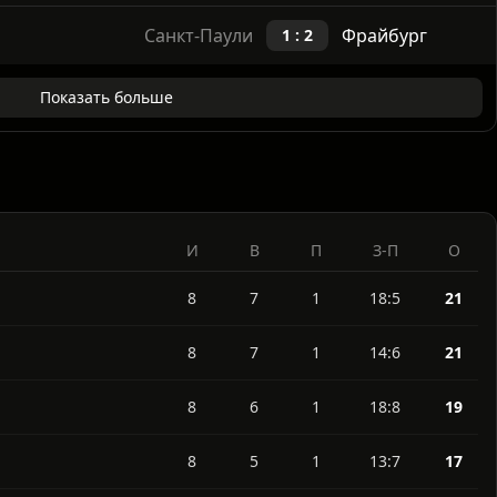
Фрайбург
Бавария Мюнхен
2 : 3
Санкт-Паули
Фрайбург
1 : 2
Показать больше
И
В
П
З-П
О
8
7
1
18:5
21
8
7
1
14:6
21
8
6
1
18:8
19