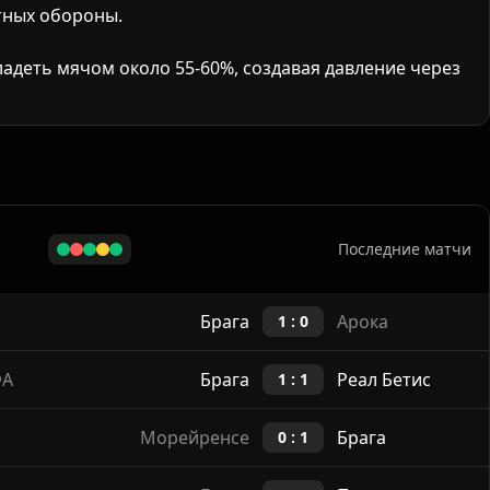
тных обороны.
ладеть мячом около 55-60%, создавая давление через
ие полузащитников. Фрайбург выстроит 4-4-2/5-3-2 в
стандартах.
ть Браги быстро перемещать мяч и растягивать обор
Последние матчи
Брага
Арока
1 : 0
ФА
Брага
Реал Бетис
1 : 1
Морейренсе
Брага
0 : 1