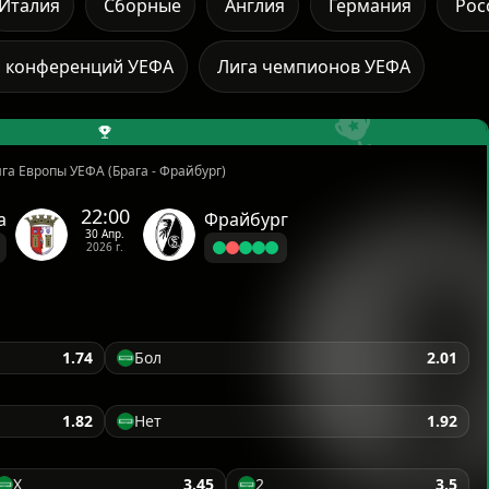
Италия
Сборные
Англия
Германия
Рос
а конференций УЕФА
Лига чемпионов УЕФА
га Европы УЕФА (Брага - Фрайбург)
22:00
а
Фрайбург
30 Апр.
2026 г.
1.74
Бол
2.01
1.82
Нет
1.92
X
3.45
2
3.5