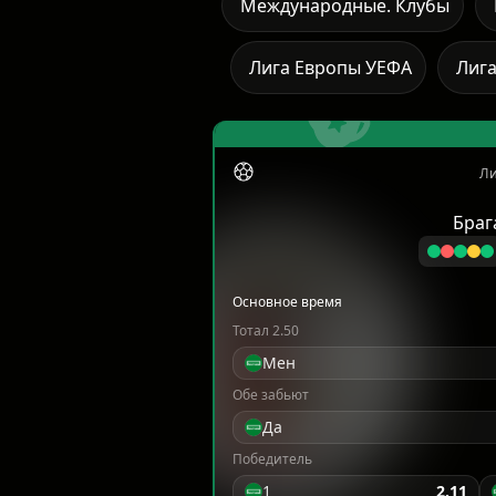
Международные. Клубы
Лига Европы УЕФА
Лиг
Ли
Браг
Основное время
Тотал 2.50
Мен
Обе забьют
Да
Победитель
1
2.11