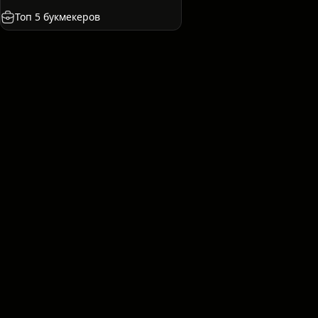
сия
Испания
Франция
Казахстан
США
Топ 5 букмекеров