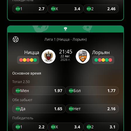
1
2.7
X
3.4
2
2.46
Лига 1 (Ницца - Лорьян)
21:45
Ницца
Лорьян
22 Авг.
2026 г.
Основное время
Тотал 2.50
Мен
1.97
Бол
1.77
Обе забьют
Да
1.65
Нет
2.16
Победитель
1
2.2
X
3.4
2
3.1