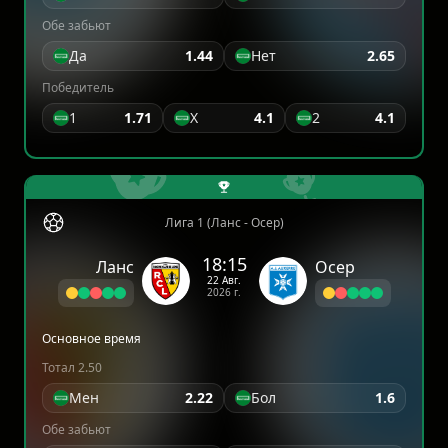
Обе забьют
Да
1.44
Нет
2.65
Победитель
1
1.71
X
4.1
2
4.1
Лига 1 (Ланс - Осер)
18:15
Ланс
Осер
22 Авг.
2026 г.
Основное время
Тотал 2.50
Мен
2.22
Бол
1.6
Обе забьют