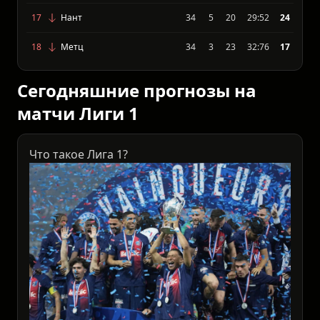
17
Нант
34
5
20
29:52
24
18
Метц
34
3
23
32:76
17
Сегодняшние прогнозы на
матчи Лиги 1
Что такое Лига 1?