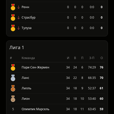
Ренн
0
0
0
0:0
0
Страсбур
0
0
0
0:0
0
Тулуза
0
0
0
0:0
0
Лига 1
#
Команда
И
В
П
З-П
О
Пари Сен-Жермен
34
24
6
74:29
76
Ланс
34
22
8
66:35
70
Лилль
34
18
9
52:37
61
Лион
34
18
10
53:40
60
5
Олимпик Марсель
34
18
11
63:45
59