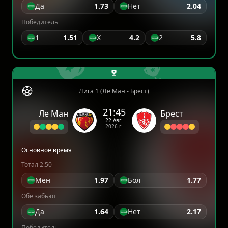
Да
1.73
Нет
2.04
Победитель
1
1.51
X
4.2
2
5.8
Лига 1 (Ле Ман - Брест)
21:45
Ле Ман
Брест
22 Авг.
2026 г.
Основное время
Тотал 2.50
Мен
1.97
Бол
1.77
Обе забьют
Да
1.64
Нет
2.17
Победитель