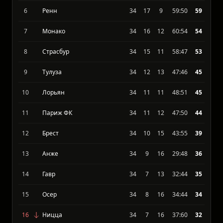
6
Ренн
34
17
9
59:50
59
7
Монако
34
16
12
60:54
54
8
Страсбур
34
15
11
58:47
53
9
Тулуза
34
12
13
47:46
45
10
Лорьян
34
11
11
48:51
45
11
Париж ФК
34
11
12
47:50
44
12
Брест
34
10
15
43:55
39
13
Анже
34
9
16
29:48
36
14
Гавр
34
7
13
32:44
35
15
Осер
34
8
16
34:44
34
16
Ницца
34
7
16
37:60
32