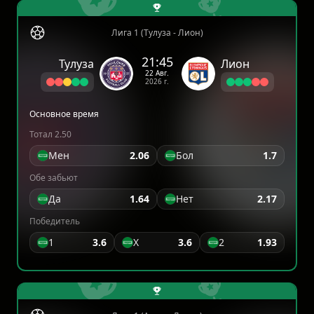
Лига 1 (Тулуза - Лион)
21:45
Тулуза
Лион
22 Авг.
2026 г.
Основное время
Тотал 2.50
Мен
2.06
Бол
1.7
Обе забьют
Да
1.64
Нет
2.17
Победитель
1
3.6
X
3.6
2
1.93