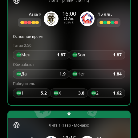
Лига 1 (Анже - Лилль)
16:00
Анже
Лилль
23 Авг.
2026 г.
Основное время
Тотал 2.50
Мен
1.87
Бол
1.87
Обе забьют
Да
1.9
Нет
1.84
Победитель
1
5.2
X
3.8
2
1.62
Лига 1 (Гавр - Монако)