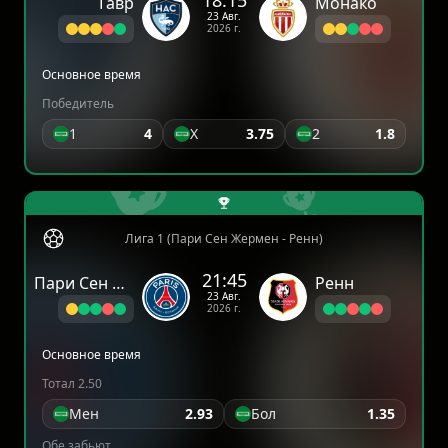
18:15
Гавр
Монако
23 Авг.
2026 г.
Основное время
Победитель
1
4
X
3.75
2
1.8
Лига 1 (Пари Сен Жермен - Ренн)
21:45
Пари Сен Жермен
Ренн
23 Авг.
2026 г.
Основное время
Тотал 2.50
Мен
2.93
Бол
1.35
Обе забьют