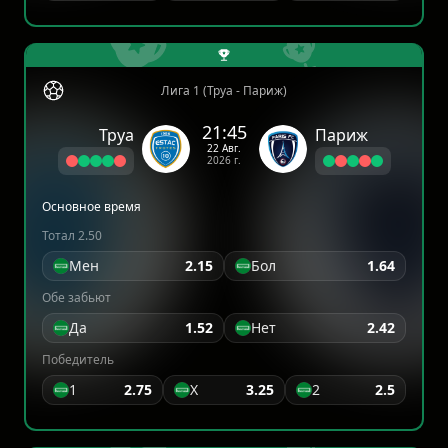
Лига 1 (Труа - Париж)
21:45
Труа
Париж
22 Авг.
2026 г.
Основное время
Тотал 2.50
Мен
2.15
Бол
1.64
Обе забьют
Да
1.52
Нет
2.42
Победитель
1
2.75
X
3.25
2
2.5