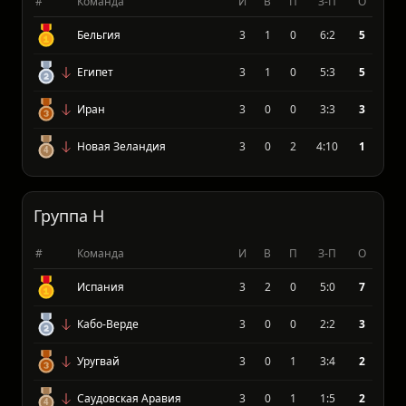
Группа G
#
Команда
И
В
П
З-П
О
Бельгия
3
1
0
6:2
5
Египет
3
1
0
5:3
5
Иран
3
0
0
3:3
3
Новая Зеландия
3
0
2
4:10
1
Группа H
#
Команда
И
В
П
З-П
О
Испания
3
2
0
5:0
7
Кабо-Верде
3
0
0
2:2
3