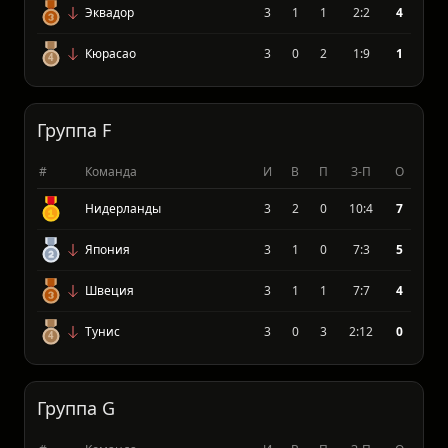
Германия
3
2
1
10:4
6
Кот д´ Ивуар
3
2
1
4:2
6
Эквадор
3
1
1
2:2
4
Кюрасао
3
0
2
1:9
1
Группа F
#
Команда
И
В
П
З-П
О
Нидерланды
3
2
0
10:4
7
Япония
3
1
0
7:3
5
Швеция
3
1
1
7:7
4
Тунис
3
0
3
2:12
0