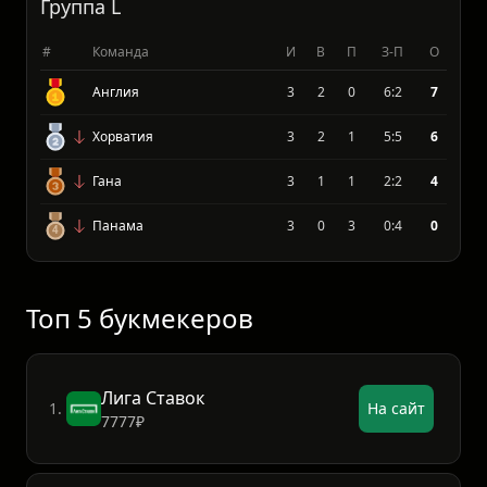
Узбекистан
3
0
3
2:11
0
Группа L
#
Команда
И
В
П
З-П
О
Англия
3
2
0
6:2
7
Хорватия
3
2
1
5:5
6
Гана
3
1
1
2:2
4
Панама
3
0
3
0:4
0
Топ 5 букмекеров
Лига Ставок
1.
На сайт