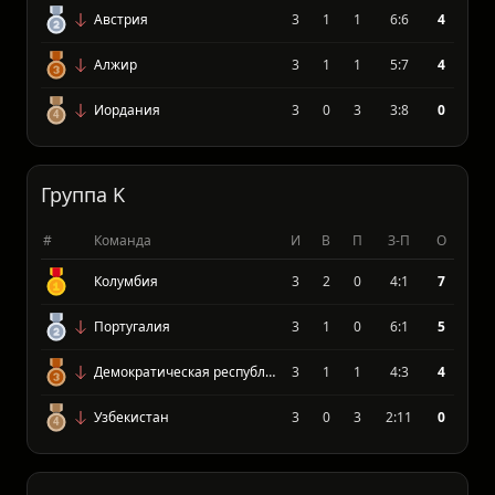
#
Команда
И
В
П
З-П
О
Аргентина
3
3
0
8:1
9
Австрия
3
1
1
6:6
4
Алжир
3
1
1
5:7
4
Иордания
3
0
3
3:8
0
Группа K
#
Команда
И
В
П
З-П
О
Колумбия
3
2
0
4:1
7
Португалия
3
1
0
6:1
5
Демократическая республика Конго
3
1
1
4:3
4