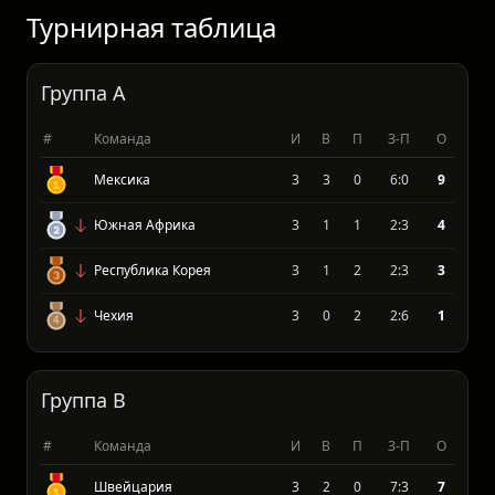
модель для матчей навылет ЧМ указывает:
вероятность ничьей в основное время —
Турнирная таблица
Группа A
#
Команда
И
В
П
З-П
О
Мексика
3
3
0
6:0
9
Южная Африка
3
1
1
2:3
4
Республика Корея
3
1
2
2:3
3
Чехия
3
0
2
2:6
1
Группа B