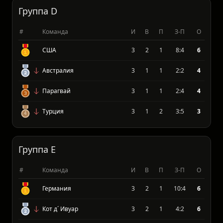
Гаити
3
0
3
2:8
0
Группа D
#
Команда
И
В
П
З-П
О
США
3
2
1
8:4
6
Австралия
3
1
1
2:2
4
Парагвай
3
1
1
2:4
4
Турция
3
1
2
3:5
3
Группа E
#
Команда
И
В
П
З-П
О