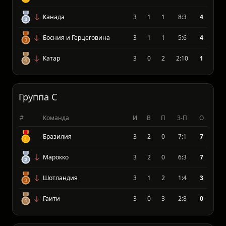
#
Команда
И
В
П
З-П
О
Швейцария
3
2
0
7:3
7
Канада
3
1
1
8:3
4
Босния и Герцеговина
3
1
1
5:6
4
Катар
3
0
2
2:10
1
Группа C
#
Команда
И
В
П
З-П
О
Бразилия
3
2
0
7:1
7
Марокко
3
2
0
6:3
7
Шотландия
3
1
2
1:4
3