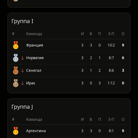
Уругвай
3
0
1
3:4
2
Саудовская Аравия
3
0
1
1:5
2
Группа I
#
Команда
И
В
П
З-П
О
Франция
3
3
0
10:2
9
Норвегия
3
2
1
8:7
6
Сенегал
3
1
2
8:6
3
Ирак
3
0
3
1:12
0
Группа J