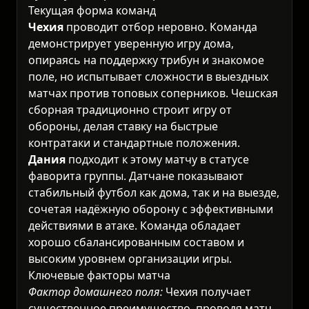
Текущая форма команд
Чехия
проводит отбор неровно. Команда
демонстрирует уверенную игру дома,
опираясь на поддержку трибун и знакомое
поле, но испытывает сложности в выездных
матчах против топовых соперников. Чешская
сборная традиционно строит игру от
обороны, делая ставку на быстрые
контратаки и стандартные положения.
Дания
подходит к этому матчу в статусе
фаворита группы. Датчане показывают
стабильный футбол как дома, так и на выезде,
сочетая надёжную оборону с эффективными
действиями в атаке. Команда обладает
хорошо сбалансированным составом и
высоким уровнем организации игры.
Ключевые факторы матча
Фактор домашнего поля:
Чехия получает
существенное преимущество, проводя матч