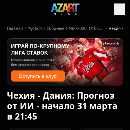
Главная
Футбол
Сборные
ЧМ-2026. Отборочный турнир. Европа
Реклама 18+
Чехия - Дания: Прогноз
от ИИ - начало 31 марта
в 21:45