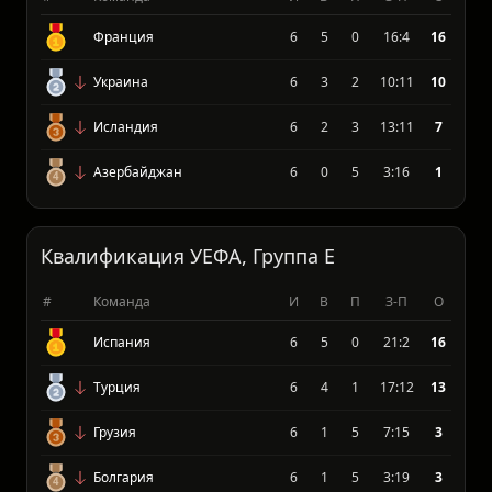
Квалификация УЕФА, Группа D
#
Команда
И
В
П
З-П
О
Франция
6
5
0
16:4
16
Украина
6
3
2
10:11
10
Исландия
6
2
3
13:11
7
Азербайджан
6
0
5
3:16
1
Квалификация УЕФА, Группа E
#
Команда
И
В
П
З-П
О
Испания
6
5
0
21:2
16
Турция
6
4
1
17:12
13