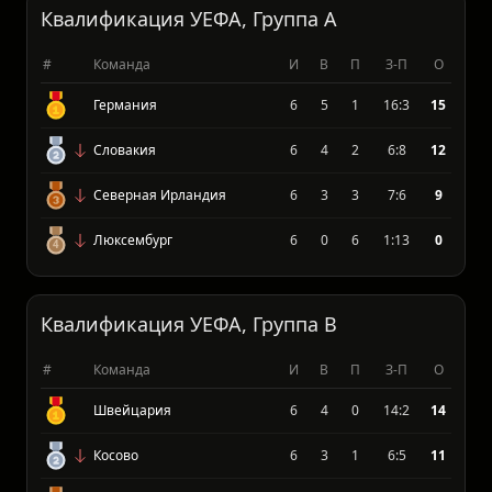
Турнирная таблица
Квалификация УЕФА, Группа A
#
Команда
И
В
П
З-П
О
Германия
6
5
1
16:3
15
Словакия
6
4
2
6:8
12
Северная Ирландия
6
3
3
7:6
9
Люксембург
6
0
6
1:13
0
Квалификация УЕФА, Группа B
#
Команда
И
В
П
З-П
О
Швейцария
6
4
0
14:2
14