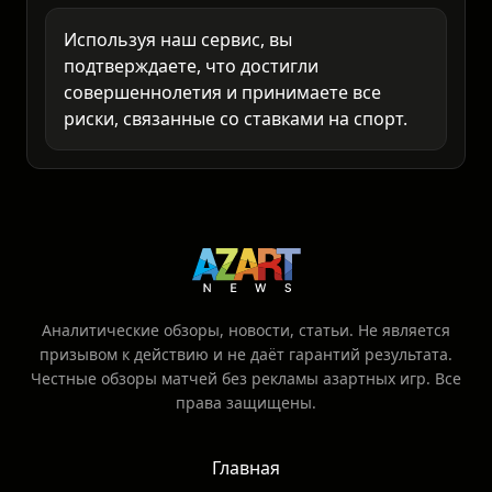
это ваша личная ответственность.
Анализируйте самостоятельно и ставьте
только то, что готовы потерять.
Используя наш сервис, вы
подтверждаете, что достигли
совершеннолетия и принимаете все
риски, связанные со ставками на спорт.
Аналитические обзоры, новости, статьи. Не является
призывом к действию и не даёт гарантий результата.
Честные обзоры матчей без рекламы азартных игр. Все
права защищены.