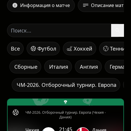
Информация о матче
Описание матча
Все
Футбол
Хоккей
Теннис
Сборные
Италия
Англия
Герман
ЧМ-2026. Отборочный турнир. Европа
ЧМ-2026. Отборочный турнир. Европа (Чехия -
Дания)
21:45
Чехия
Дания