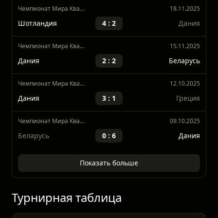
Чемпионат Мира Квалификация, Европа
26.03.2026
Дания
4 : 0
Северная Македония
Чемпионат Мира Квалификация, Европа
18.11.2025
Шотландия
4 : 2
Дания
Чемпионат Мира Квалификация, Европа
15.11.2025
Дания
2 : 2
Беларусь
Чемпионат Мира Квалификация, Европа
12.10.2025
Дания
3 : 1
Греция
Чемпионат Мира Квалификация, Европа
09.10.2025
Беларусь
0 : 6
Дания
Показать больше