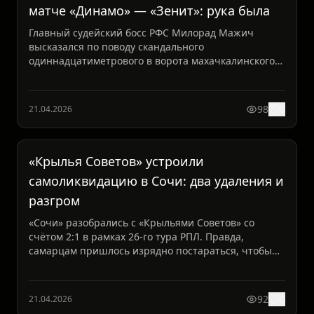
матче «Динамо» — «Зенит»: рука была
Главный судейский босс РФС Милорад Мажич
высказался по поводу скандального
одиннадцатиметрового в ворота махачкалинского
«Динамо» в игре с питерским «...
98
0
21.04.2026
«Крылья Советов» устроили
самоликвидацию в Сочи: два удаления и
разгром
«Сочи» разобрались с «Крыльями Советов» со
счётом 2:1 в рамках 26-го тура РПЛ. Правда,
самарцам пришлось изрядно постараться, чтобы
умудриться проигра...
92
0
21.04.2026