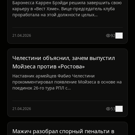
Баронесса Каррен Брэйди решила завершить свою
карьеру в «Вест Хэме». Вице-председатель клуба
проработала на этой должности целых
шестнадцать лет, и те...
92
0
21.04.2026
Челестини объяснил, зачем выпустил
Мойзеса против «Ростова»
Наставник армейцев Фабио Челестини
прокомментировал появление Мойзеса в основе на
поединок 26-го тура РПЛ с
ростовчанами.Итальянский специалист не ста...
53
0
21.04.2026
Мажич разобрал спорный пенальти в