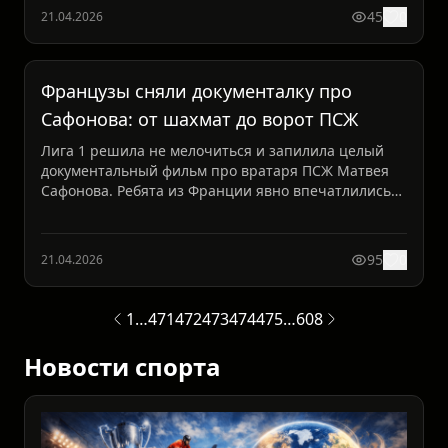
45
0
21.04.2026
Французы сняли документалку про
Сафонова: от шахмат до ворот ПСЖ
Лига 1 решила не мелочиться и запилила целый
документальный фильм про вратаря ПСЖ Матвея
Сафонова. Ребята из Франции явно впечатлились
русским голкипе...
95
0
21.04.2026
1
…
471
472
473
474
475
…
608
Новости спорта