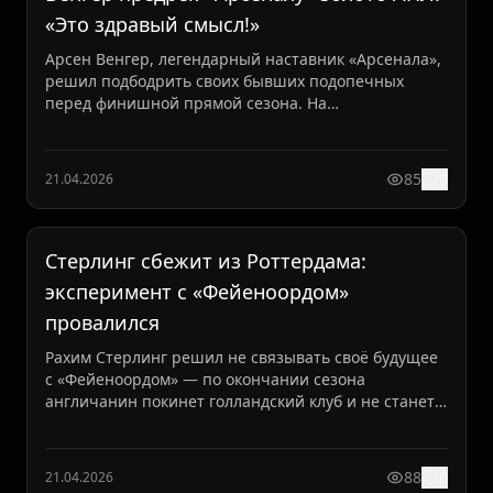
«Это здравый смысл!»
Арсен Венгер, легендарный наставник «Арсенала»,
решил подбодрить своих бывших подопечных
перед финишной прямой сезона. На
благотворительном мероприяти...
85
0
21.04.2026
Стерлинг сбежит из Роттердама:
эксперимент с «Фейеноордом»
провалился
Рахим Стерлинг решил не связывать своё будущее
с «Фейеноордом» — по окончании сезона
англичанин покинет голландский клуб и не станет
продлевать контра...
88
0
21.04.2026