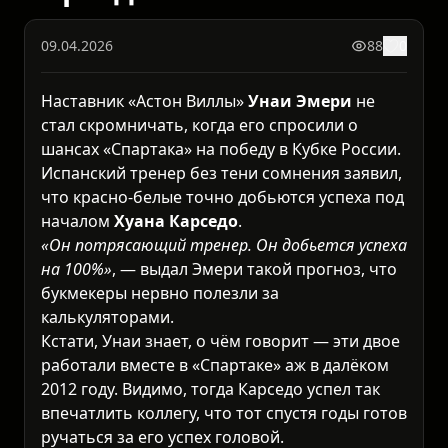
09.04.2026
88
0
Наставник «Астон Виллы»
Унаи Эмери
не
стал скромничать, когда его спросили о
шансах «Спартака» на победу в Кубке России.
Испанский тренер без тени сомнения заявил,
что красно-белые точно добьются успеха под
началом
Хуана Карседо
.
«Он потрясающий тренер. Он добьется успеха
на 100%»
, — выдал Эмери такой прогноз, что
букмекеры нервно полезли за
калькуляторами.
Кстати, Унаи знает, о чём говорит — эти двое
работали вместе в «Спартаке» аж в далёком
2012 году. Видимо, тогда Карседо успел так
впечатлить коллегу, что тот спустя годы готов
ручаться за его успех головой.