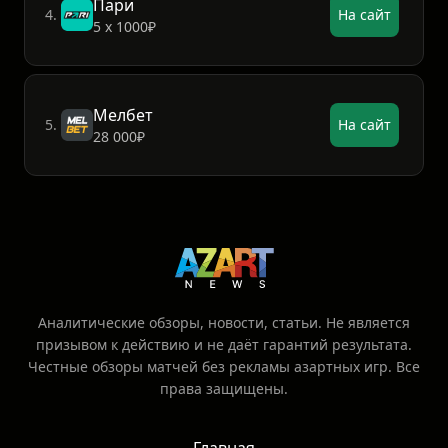
Пари
4.
На сайт
5 х 1000₽
Мелбет
5.
На сайт
28 000₽
Аналитические обзоры, новости, статьи. Не является
призывом к действию и не даёт гарантий результата.
Честные обзоры матчей без рекламы азартных игр. Все
права защищены.