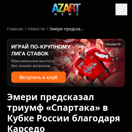
Главная
Новости
Эмери предсказал триумф «Спартака» в Кубке России благодаря Карседо
Реклама 18+
Эмери предсказал
триумф «Спартака» в
Кубке России благодаря
Карседо