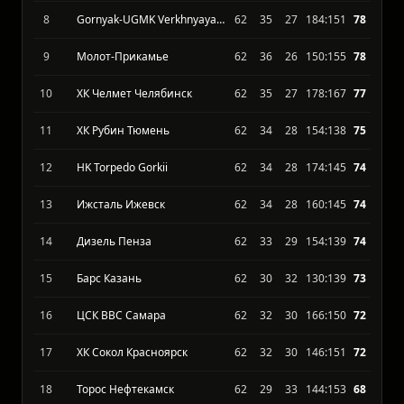
6
ХК Рязань
62
38
24
164:140
81
7
Omskie Kryliya
62
38
24
169:133
80
8
Gornyak-UGMK Verkhnyaya Pyshma
62
35
27
184:151
78
9
Молот-Прикамье
62
36
26
150:155
78
10
ХК Челмет Челябинск
62
35
27
178:167
77
11
ХК Рубин Тюмень
62
34
28
154:138
75
12
HK Torpedo Gorkii
62
34
28
174:145
74
13
Ижсталь Ижевск
62
34
28
160:145
74
14
Дизель Пенза
62
33
29
154:139
74
15
Барс Казань
62
30
32
130:139
73
16
ЦСК ВВС Самара
62
32
30
166:150
72