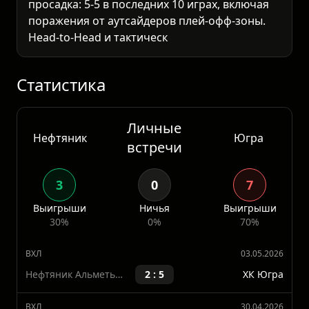
просадка: 5-5 в последних 10 играх, включая
поражения от аутсайдеров плей-офф-зоны.
Head-to-Head и тактический разбор
В регулярном сезоне команды провели 4
очных встречи: Нефтяник взял 3 из 4
(включая обе домашние — 4:2 и 5:3). Юг
Статистика
Личные
Нефтяник
Югра
встречи
3
0
7
Выигрыши
Ничья
Выигрыши
30%
0%
70%
ВХЛ
03.05.2026