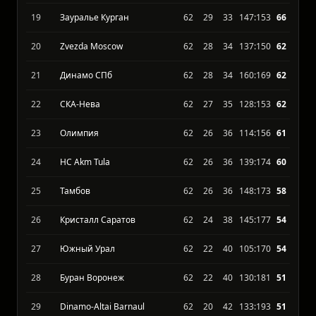
17
ХК Сокол Красноярск
62
32
30
146:151
72
18
Торос Нефтекамск
62
29
33
144:153
68
19
Зауралье Курган
62
29
33
147:153
66
20
Zvezda Moscow
62
28
34
137:150
62
21
Динамо СПб
62
28
34
160:169
62
22
СКА-Нева
62
27
35
128:153
62
23
Олимпия
62
26
36
114:156
61
24
HC Akm Tula
62
26
36
139:174
60
25
Тамбов
62
26
36
148:173
58
26
Кристалл Саратов
62
24
38
145:177
54
27
Южный Урал
62
22
40
105:170
54