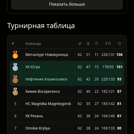
Omskie Kryliya
3 : 5
ХК Югра
Показать больше
Турнирная таблица
#
Команда
И
В
П
З-П
О
Металлург Новокузнецк
62
51
11
226:131
106
ХК Югра
62
47
15
178:93
101
Нефтяник Альметьевск
62
42
20
220:133
93
Химик Воскресенск
62
40
22
182:121
87
5
HC Magnitka Magnitogorsk
62
35
27
183:142
81