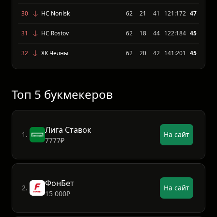
28
Буран Воронеж
62
22
40
130:181
51
29
Dinamo-Altai Barnaul
62
20
42
133:193
51
30
HC Norilsk
62
21
41
121:172
47
31
HC Rostov
62
18
44
122:184
45
32
ХК Челны
62
20
42
141:201
45
Топ 5 букмекеров
Лига Ставок
1.
На сайт
7777₽