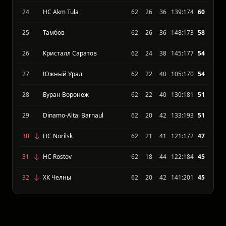
24
HC Akm Tula
62
26
36
139:174
60
25
Тамбов
62
26
36
148:173
58
26
Кристалл Саратов
62
24
38
145:177
54
27
Южный Урал
62
22
40
105:170
54
28
Буран Воронеж
62
22
40
130:181
51
29
Dinamo-Altai Barnaul
62
20
42
133:193
51
30
HC Norilsk
62
21
41
121:172
47
31
HC Rostov
62
18
44
122:184
45
32
ХК Челны
62
20
42
141:201
45