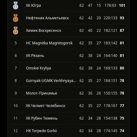
ХК Югра
62
47
15
178:93
101
Нефтяник Альметьевск
62
42
20
220:133
93
Химик Воскресенск
62
40
22
182:121
87
5
HC Magnitka Magnitogorsk
62
35
27
183:142
81
6
ХК Рязань
62
38
24
164:140
81
7
Omskie Kryliya
62
38
24
169:133
80
8
Gornyak-UGMK Verkhnyaya Pyshma
62
35
27
184:151
78
9
Молот-Прикамье
62
36
26
150:155
78
10
ХК Челмет Челябинск
62
35
27
178:167
77
11
ХК Рубин Тюмень
62
34
28
154:138
75
12
HK Torpedo Gorkii
62
34
28
174:145
74