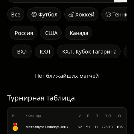
Все
Футбол
Хоккей
Теннис
Россия
США
Канада
ВХЛ
КХЛ
КХЛ. Кубок Гагарина
В
Нет ближайших матчей
Турнирная таблица
#
Команда
И
В
П
З-П
О
Металлург Новокузнецк
62
51
11
226:131
106