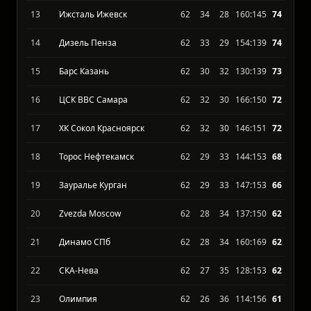
13
Ижсталь Ижевск
62
34
28
160:145
74
14
Дизель Пенза
62
33
29
154:139
74
15
Барс Казань
62
30
32
130:139
73
16
ЦСК ВВС Самара
62
32
30
166:150
72
17
ХК Сокол Красноярск
62
32
30
146:151
72
18
Торос Нефтекамск
62
29
33
144:153
68
19
Зауралье Курган
62
29
33
147:153
66
20
Zvezda Moscow
62
28
34
137:150
62
21
Динамо СПб
62
28
34
160:169
62
22
СКА-Нева
62
27
35
128:153
62
23
Олимпия
62
26
36
114:156
61