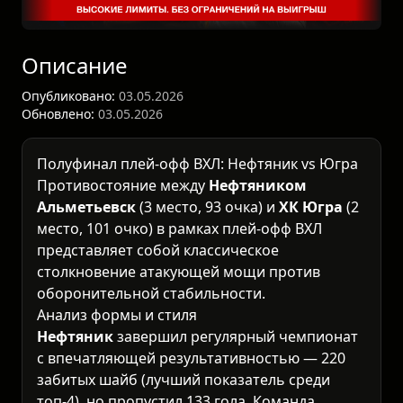
Описание
Опубликовано:
03.05.2026
Обновлено:
03.05.2026
Полуфинал плей-офф ВХЛ: Нефтяник vs Югра
Противостояние между
Нефтяником
Альметьевск
(3 место, 93 очка) и
ХК Югра
(2
место, 101 очко) в рамках
плей-офф ВХЛ
представляет собой классическое
столкновение атакующей мощи против
оборонительной стабильности.
Анализ формы и стиля
Нефтяник
завершил регулярный чемпионат
с впечатляющей результативностью — 220
забитых шайб (лучший показатель среди
топ-4), но пропустил 133 гола. Команда