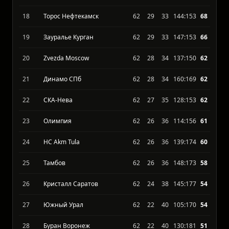
16
ЦСК ВВС Самара
62
32
30
166:150
72
17
ХК Сокол Красноярск
62
32
30
146:151
72
18
Торос Нефтекамск
62
29
33
144:153
68
19
Зауралье Курган
62
29
33
147:153
66
20
Zvezda Moscow
62
28
34
137:150
62
21
Динамо СПб
62
28
34
160:169
62
22
СКА-Нева
62
27
35
128:153
62
23
Олимпия
62
26
36
114:156
61
24
HC Akm Tula
62
26
36
139:174
60
25
Тамбов
62
26
36
148:173
58
26
Кристалл Саратов
62
24
38
145:177
54