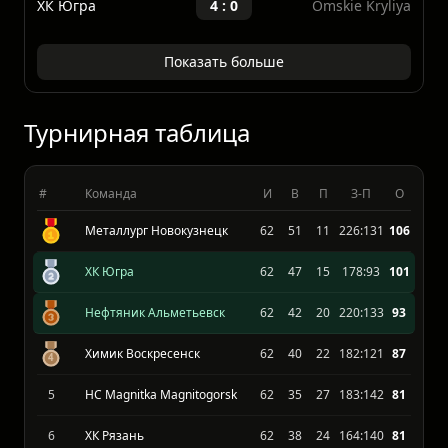
Omskie Kryliya
3 : 5
ХК Югра
ВХЛ
12.04.2026
ХК Югра
4 : 0
Omskie Kryliya
Показать больше
Турнирная таблица
#
Команда
И
В
П
З-П
О
Металлург Новокузнецк
62
51
11
226:131
106
ХК Югра
62
47
15
178:93
101
Нефтяник Альметьевск
62
42
20
220:133
93
Химик Воскресенск
62
40
22
182:121
87