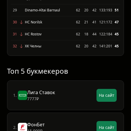
27
Южный Урал
62
22
40
105:170
54
28
Буран Воронеж
62
22
40
130:181
51
29
Dinamo-Altai Barnaul
62
20
42
133:193
51
30
HC Norilsk
62
21
41
121:172
47
31
HC Rostov
62
18
44
122:184
45
32
ХК Челны
62
20
42
141:201
45
Топ 5 букмекеров
Лига Ставок
1.
На сайт
7777₽