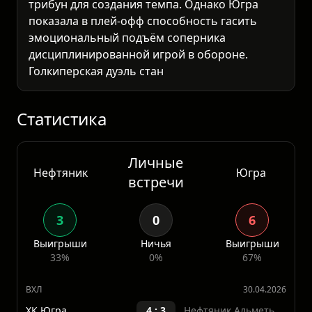
трибун для создания темпа. Однако Югра
показала в плей-офф способность гасить
эмоциональный подъём соперника
дисциплинированной игрой в обороне.
Голкиперская дуэль станет центральным
элементом: стартовый вратарь Нефтяника
должен держать высокий процент отбитых
бросков (минимум 92%), чтобы
Статистика
Личные
Нефтяник
Югра
встречи
3
0
6
Выигрыши
Ничья
Выигрыши
33%
0%
67%