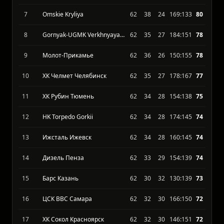
5
HC Magnitka Magnitogorsk
62
35
27
183:142
81
6
ХК Рязань
62
38
24
164:140
81
7
Omskie Kryliya
62
38
24
169:133
80
8
Gornyak-UGMK Verkhnyaya Pyshma
62
35
27
184:151
78
9
Молот-Прикамье
62
36
26
150:155
78
10
ХК Челмет Челябинск
62
35
27
178:167
77
11
ХК Рубин Тюмень
62
34
28
154:138
75
12
HK Torpedo Gorkii
62
34
28
174:145
74
13
Ижсталь Ижевск
62
34
28
160:145
74
14
Дизель Пенза
62
33
29
154:139
74
15
Барс Казань
62
30
32
130:139
73