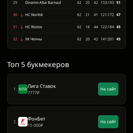
28
Буран Воронеж
62
22
40
130:181
51
29
Dinamo-Altai Barnaul
62
20
42
133:193
51
30
HC Norilsk
62
21
41
121:172
47
31
HC Rostov
62
18
44
122:184
45
32
ХК Челны
62
20
42
141:201
45
Топ 5 букмекеров
Лига Ставок
1.
На сайт
7777₽