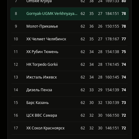
6
ХК Рязань
62
38
24
164:140
81
7
Omskie Kryliya
62
38
24
169:133
80
8
Gornyak-UGMK Verkhnyaya Pyshma
62
35
27
184:151
78
9
Молот-Прикамье
62
36
26
150:155
78
10
ХК Челмет Челябинск
62
35
27
178:167
77
11
ХК Рубин Тюмень
62
34
28
154:138
75
12
HK Torpedo Gorkii
62
34
28
174:145
74
13
Ижсталь Ижевск
62
34
28
160:145
74
14
Дизель Пенза
62
33
29
154:139
74
15
Барс Казань
62
30
32
130:139
73
16
ЦСК ВВС Самара
62
32
30
166:150
72