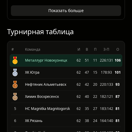
ВХЛ
28.03.2026
Молот-Прикамье
1 : 2
Gornyak-UGMK Verkhnyaya Pyshma
Показать больше
Турнирная таблица
#
Команда
И
В
П
З-П
О
Металлург Новокузнецк
62
51
11
226:131
106
ХК Югра
62
47
15
178:93
101
Нефтяник Альметьевск
62
42
20
220:133
93
Химик Воскресенск
62
40
22
182:121
87
5
HC Magnitka Magnitogorsk
62
35
27
183:142
81