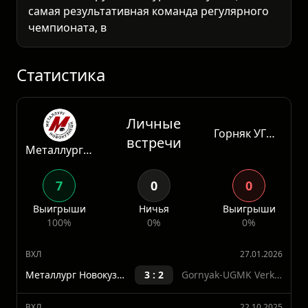
самая результативная команда регулярного
чемпионата, в среднем забивающая 3,65
шайбы за матч. В последних пяти играх
Металлурга средний тотал составил 6,4
шайбы. Горняк УГМК также уч
Статистика
Личные
Горняк УГМК
встречи
Металлург Новокузнецк
7
0
0
Выигрыши
Ничья
Выигрыши
100%
0%
0%
ВХЛ
27.01.2026