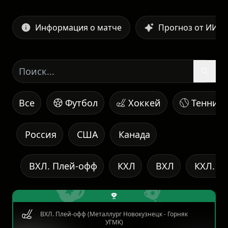
Информация о матче
Прогноз от ИИ
Все
Футбол
Хоккей
Теннис
Россия
США
Канада
ВХЛ. Плей-офф
КХЛ
ВХЛ
КХЛ. К
ВХЛ. Плей-офф (Металлург Новокузнецк - Горняк
УГМК)