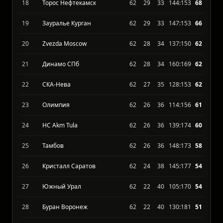
17
ХК Сокол Красноярск
62
32
30
146:151
72
18
Торос Нефтекамск
62
29
33
144:153
68
19
Зауралье Курган
62
29
33
147:153
66
20
Zvezda Moscow
62
28
34
137:150
62
21
Динамо СПб
62
28
34
160:169
62
22
СКА-Нева
62
27
35
128:153
62
23
Олимпия
62
26
36
114:156
61
24
HC Akm Tula
62
26
36
139:174
60
25
Тамбов
62
26
36
148:173
58
26
Кристалл Саратов
62
24
38
145:177
54
27
Южный Урал
62
22
40
105:170
54