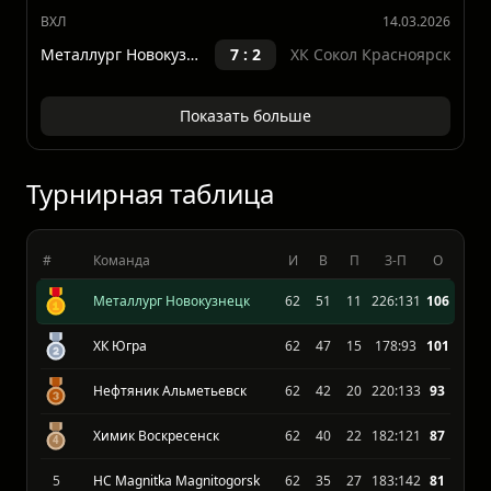
ВХЛ
16.03.2026
Металлург Новокузнецк
4 : 1
HC Norilsk
ВХЛ
14.03.2026
Металлург Новокузнецк
7 : 2
ХК Сокол Красноярск
Показать больше
Турнирная таблица
#
Команда
И
В
П
З-П
О
Металлург Новокузнецк
62
51
11
226:131
106
ХК Югра
62
47
15
178:93
101