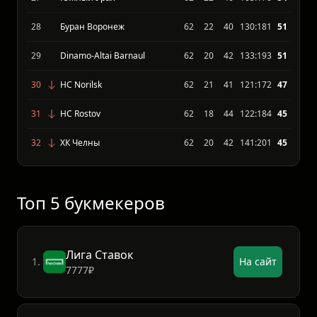
25
Тамбов
62
26
36
148:173
58
26
Кристалл Саратов
62
24
38
145:177
54
27
Южный Урал
62
22
40
105:170
54
28
Буран Воронеж
62
22
40
130:181
51
29
Dinamo-Altai Barnaul
62
20
42
133:193
51
30
HC Norilsk
62
21
41
121:172
47
31
HC Rostov
62
18
44
122:184
45
32
ХК Челны
62
20
42
141:201
45
Топ 5 букмекеров