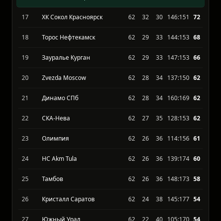
14
Дизель Пенза
62
33
29
154:139
74
15
Барс Казань
62
30
32
130:139
73
16
ЦСК ВВС Самара
62
32
30
166:150
72
17
ХК Сокол Красноярск
62
32
30
146:151
72
18
Торос Нефтекамск
62
29
33
144:153
68
19
Зауралье Курган
62
29
33
147:153
66
20
Zvezda Moscow
62
28
34
137:150
62
21
Динамо СПб
62
28
34
160:169
62
22
СКА-Нева
62
27
35
128:153
62
23
Олимпия
62
26
36
114:156
61
24
HC Akm Tula
62
26
36
139:174
60