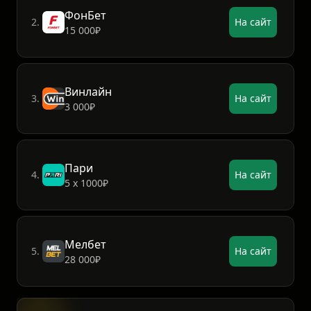
Лига Ставок
1.
На сайт
7777₽
ФонБет
2.
На сайт
15 000₽
Винлайн
3.
На сайт
3 000₽
Пари
4.
На сайт
5 х 1000₽
Мелбет