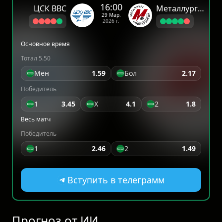
16:00
ЦСК ВВС
Металлург Новокузнецк
29 Мар.
2026 г.
Основное время
Тотал 5.50
Мен
1.59
Бол
2.17
Победитель
1
3.45
X
4.1
2
1.8
Весь матч
Победитель
1
2.46
2
1.49
Вступить в телеграмм
Прогноз от ИИ