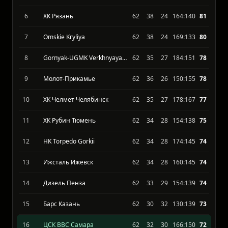
Нефтяник Альметьевск
62
42
20
220:133
93
Химик Воскресенск
62
40
22
182:121
87
5
HC Magnitka Magnitogorsk
62
35
27
183:142
81
6
ХК Рязань
62
38
24
164:140
81
7
Omskie Kryliya
62
38
24
169:133
80
8
Gornyak-UGMK Verkhnyaya Pyshma
62
35
27
184:151
78
9
Молот-Прикамье
62
36
26
150:155
78
10
ХК Челмет Челябинск
62
35
27
178:167
77
11
ХК Рубин Тюмень
62
34
28
154:138
75
12
HK Torpedo Gorkii
62
34
28
174:145
74
13
Ижсталь Ижевск
62
34
28
160:145
74