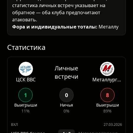
статистика личных встреч указывает на
обратное — оба клуба предпочитают
атаковать.
Фора и индивидуальные тоталы:
Металлург с отрицательной форой (-1.5)
выглядит логичной ставкой. Команда
демонстрирует уверенную игру, а разница в
классе очеви
Статистика
Личные
встречи
ЦСК ВВС
Металлург Новокузнецк
1
0
8