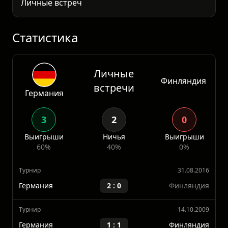
Личные встречи
История противостояний однозначна:
Германия доминирует. Из последних пяти
очных встреч немцы выигра
Статистика
Личные
Финляндия
встречи
Германия
3
2
0
Выигрыши
Ничья
Выигрыши
60%
40%
0%
Турнир
31.08.2016
Германия
2 : 0
Финляндия