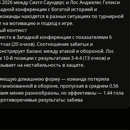
 2026
между Сиэтл Саундерс и Лос Анджелес Гэлэкси
падной конференции с богатой историей и
команды находятся в разных ситуациях по турнирной
 на мотивацию и подход к игре.
ый контекст
 место в Западной конференции с показателями 6
тчах (20 очков). Соотношение забитых и
нстрирует баланс между атакой и обороной. Лос
 10-й позиции с результатами 3-4-4 (13 очков) и
азывает на нестабильность в защите.
тляющую домашнюю форму — команда потеряла
ганизованной в обороне, пропуская в среднем 0.56
твия менее разнообразны, но эффективны — 1.44 гола
 противоречивые результаты: забивают прилично (1.45
ного (1.55 гола/матч). В последних выездных играх
звимость