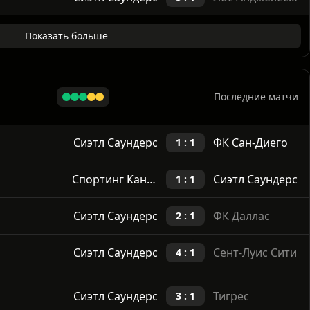
Сиэтл Саундерс
Лос Анджелес Гэлэкси
3 : 1
Показать больше
Последние матчи
Сиэтл Саундерс
ФК Сан-Диего
1 : 1
Спортинг Канзас Сити
Сиэтл Саундерс
1 : 1
Сиэтл Саундерс
ФК Даллас
2 : 1
Сиэтл Саундерс
Сент-Луис Сити
4 : 1