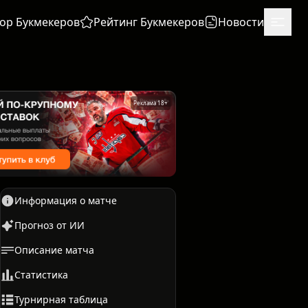
ор Букмекеров
Рейтинг Букмекеров
Новости
Реклама 18+
Информация о матче
Прогноз от ИИ
Описание матча
Единоборства
Бокс
Статистика
Турнирная таблица