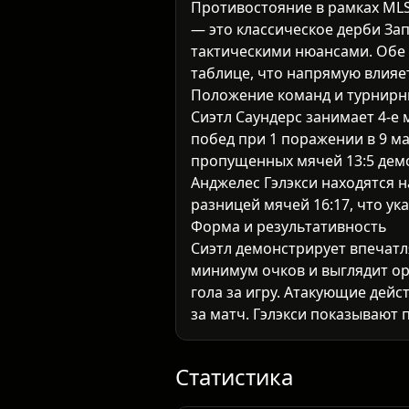
Противостояние в рамках
MLS
— это классическое дерби За
тактическими нюансами. Обе 
таблице, что напрямую влияет
Положение команд и турнирн
Сиэтл Саундерс занимает 4-е
побед при 1 поражении в 9 ма
пропущенных мячей 13:5 демо
Анджелес Гэлэкси находятся на
разницей мячей 16:17, что ук
Форма и результативность
Сиэтл демонстрирует впеча
минимум очков и выглядит ор
гола за игру. Атакующие дейс
за матч. Гэлэкси показывают
гола/матч), но и пропускают м
наблюдается повышенная уя