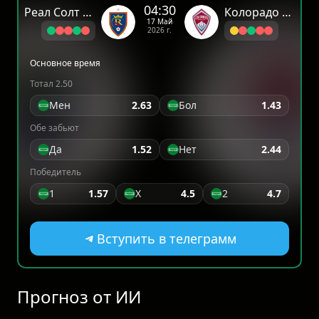
04:30
Реал Солт Лэйк
Колорадо Рэпидз
17 Май
2026 г.
Основное время
Тотал 2.50
Мен
2.63
Бол
1.43
Обе забьют
Да
1.52
Нет
2.44
Победитель
1
1.57
X
4.5
2
4.7
Вступить в телеграмм
Прогноз от ИИ