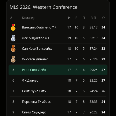
15
Атланта Юнайтед
18
3
12
19:33
12
MLS 2026, Western Conference
#
Команда
И
В
П
З-П
О
Ванкувер Уайткэпс ФК
17
10
3
38:17
34
Лос-Анджелес ФК
19
10
5
35:19
34
Сан Хосе Эртквейкс
18
10
5
37:24
33
Хьюстон Динамо
17
9
6
25:24
29
5
Реал Солт Лейк
17
8
6
29:25
27
6
ФК Даллас
18
7
5
32:25
27
7
Сент-Луис Сити
18
7
6
24:24
26