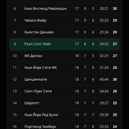
Лос-Анджелес ФК
19
10
5
35:19
34
5
Сан Хосе Эртквейкс
18
10
5
37:24
33
6
Нью Ингленд Революшн
17
9
5
28:21
30
7
Чикаго Файр
17
9
6
32:23
29
8
Хьюстон Динамо
17
9
6
25:24
29
9
Реал Солт Лейк
17
8
6
29:25
27
10
ФК Даллас
18
7
5
32:25
27
11
Нью-Йорк Сити ФК
18
7
6
31:24
26
12
Цинциннати
18
7
6
45:44
26
13
Сент-Луис Сити
18
7
6
24:24
26
14
Шарлотт
18
7
7
29:27
25