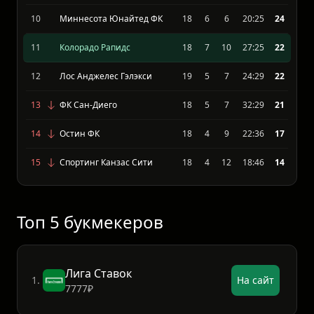
8
Портленд Тимберс
18
7
8
33:33
24
9
Сиэтл Саундерс
17
7
7
20:22
24
10
Миннесота Юнайтед ФК
18
6
6
20:25
24
11
Колорадо Рапидс
18
7
10
27:25
22
12
Лос Анджелес Гэлэкси
19
5
7
24:29
22
13
ФК Сан-Диего
18
5
7
32:29
21
14
Остин ФК
18
4
9
22:36
17
15
Спортинг Канзас Сити
18
4
12
18:46
14
Топ 5 букмекеров