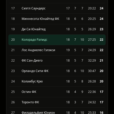
15
Нью Йорк Ред Буллс
18
7
7
29:39
25
16
Портленд Тимберс
18
7
8
33:33
24
17
Сиэтл Саундерс
17
7
7
20:22
24
18
Миннесота Юнайтед ФК
18
6
6
20:25
24
19
Ди Си Юнайтед
18
5
5
26:29
23
20
Колорадо Рапидс
18
7
10
27:25
22
21
Лос Анджелес Гэлэкси
19
5
7
24:29
22
22
ФК Сан-Диего
18
5
7
32:29
21
23
Орландо Сити ФК
18
6
10
30:47
20
24
Коламбус Крю
18
5
8
26:28
20
25
Остин ФК
18
4
9
22:36
17