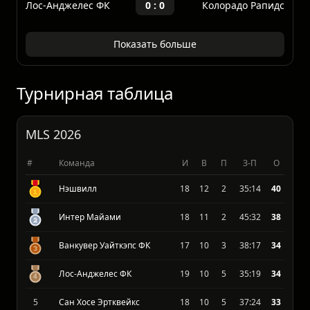
Ванкувер Уайткэпс ФК
3 : 1
Колорадо Рапидс
МЛС
23.04.2026
Лос-Анджелес ФК
0 : 0
Колорадо Рапидс
Показать больше
Турнирная таблица
MLS 2026
#
Команда
И
В
П
З-П
О
Нэшвилл
18
12
2
35:14
40
Интер Майами
18
11
2
45:32
38
Ванкувер Уайткэпс ФК
17
10
3
38:17
34