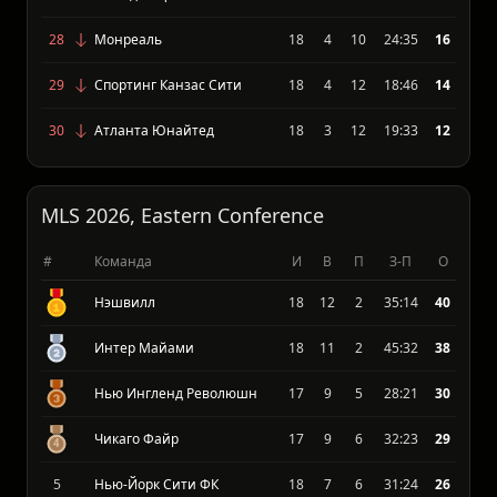
26
Торонто ФК
18
3
7
24:32
17
27
Филадельфия Юнион
18
4
10
25:33
16
28
Монреаль
18
4
10
24:35
16
29
Спортинг Канзас Сити
18
4
12
18:46
14
30
Атланта Юнайтед
18
3
12
19:33
12
MLS 2026, Eastern Conference
#
Команда
И
В
П
З-П
О
Нэшвилл
18
12
2
35:14
40
Интер Майами
18
11
2
45:32
38
Нью Ингленд Революшн
17
9
5
28:21
30