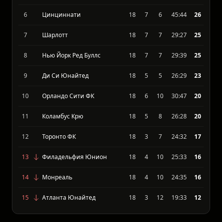
Чикаго Файр
17
9
6
32:23
29
5
Нью-Йорк Сити ФК
18
7
6
31:24
26
6
Цинциннати
18
7
6
45:44
26
7
Шарлотт
18
7
7
29:27
25
8
Нью Йорк Ред Буллс
18
7
7
29:39
25
9
Ди Си Юнайтед
18
5
5
26:29
23
10
Орландо Сити ФК
18
6
10
30:47
20
11
Коламбус Крю
18
5
8
26:28
20
12
Торонто ФК
18
3
7
24:32
17
13
Филадельфия Юнион
18
4
10
25:33
16
14
Монреаль
18
4
10
24:35
16