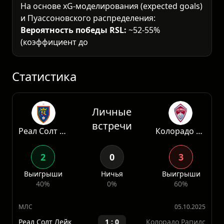
На основе xG-моделирования (expected goals)
и Пуассоновского распределения:
Вероятность победы RSL:
~52-55%
(коэффициент должен быть около 1.85)
Вероятность ничьей:
~26-28%
Вероятность победы Colorado:
~18-20%
Т
Статистика
Личные
встречи
Реал Солт Лэйк
Колорадо Рэпидз
2
0
3
Выигрыши
Ничья
Выигрыши
40%
0%
60%