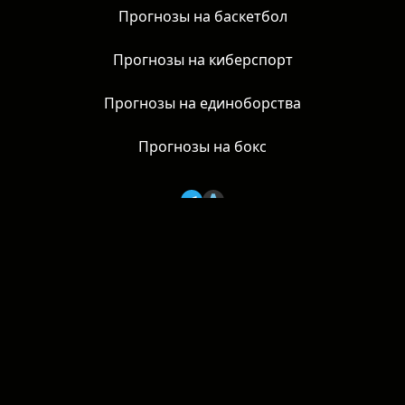
Прогнозы на хоккей
Прогнозы на теннис
Прогнозы на баскетбол
Прогнозы на киберспорт
Прогнозы на единоборства
Прогнозы на бокс
AzartNews, 2026 | 18+
Основатель: Фролов В. В. |
azartnews@mail.ru
Политика конфиденциальности