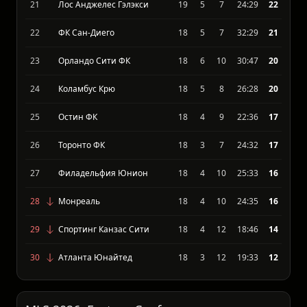
19
Ди Си Юнайтед
18
5
5
26:29
23
20
Колорадо Рапидс
18
7
10
27:25
22
21
Лос Анджелес Гэлэкси
19
5
7
24:29
22
22
ФК Сан-Диего
18
5
7
32:29
21
23
Орландо Сити ФК
18
6
10
30:47
20
24
Коламбус Крю
18
5
8
26:28
20
25
Остин ФК
18
4
9
22:36
17
26
Торонто ФК
18
3
7
24:32
17
27
Филадельфия Юнион
18
4
10
25:33
16
28
Монреаль
18
4
10
24:35
16
29
Спортинг Канзас Сити
18
4
12
18:46
14