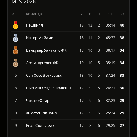
Турнирная таблица
MLS 2026
#
Команда
И
В
П
З-П
О
Нэшвилл
18
12
2
35:14
40
Интер Майами
18
11
2
45:32
38
Ванкувер Уайткэпс ФК
17
10
3
38:17
34
Лос-Анджелес ФК
19
10
5
35:19
34
5
Сан Хосе Эртквейкс
18
10
5
37:24
33
6
Нью Ингленд Революшн
17
9
5
28:21
30
7
Чикаго Файр
17
9
6
32:23
29