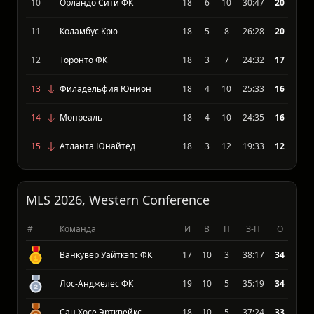
8
Нью Йорк Ред Буллс
18
7
7
29:39
25
9
Ди Си Юнайтед
18
5
5
26:29
23
10
Орландо Сити ФК
18
6
10
30:47
20
11
Коламбус Крю
18
5
8
26:28
20
12
Торонто ФК
18
3
7
24:32
17
13
Филадельфия Юнион
18
4
10
25:33
16
14
Монреаль
18
4
10
24:35
16
15
Атланта Юнайтед
18
3
12
19:33
12
MLS 2026, Western Conference
#
Команда
И
В
П
З-П
О