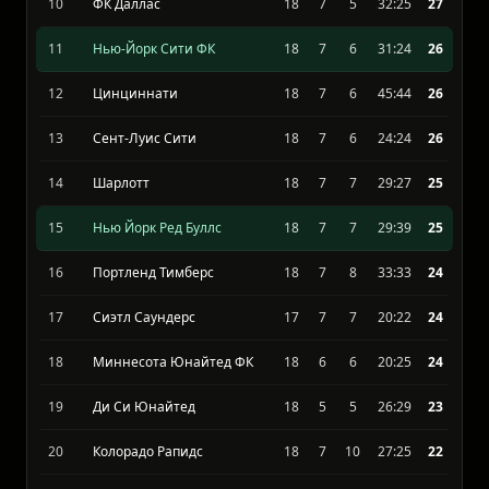
8
Хьюстон Динамо
17
9
6
25:24
29
9
Реал Солт Лейк
17
8
6
29:25
27
10
ФК Даллас
18
7
5
32:25
27
11
Нью-Йорк Сити ФК
18
7
6
31:24
26
12
Цинциннати
18
7
6
45:44
26
13
Сент-Луис Сити
18
7
6
24:24
26
14
Шарлотт
18
7
7
29:27
25
15
Нью Йорк Ред Буллс
18
7
7
29:39
25
16
Портленд Тимберс
18
7
8
33:33
24
17
Сиэтл Саундерс
17
7
7
20:22
24
18
Миннесота Юнайтед ФК
18
6
6
20:25
24