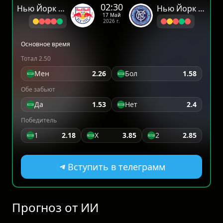
02:30
Нью Йорк Ред Буллс
Нью Йорк Сити
17 Май
2026 г.
Основное время
Тотал 2.50
Мен
2.26
Бол
1.58
Обе забьют
Да
1.53
Нет
2.4
Победитель
1
2.18
X
3.85
2
2.85
Вступить в телеграмм
Прогноз от ИИ