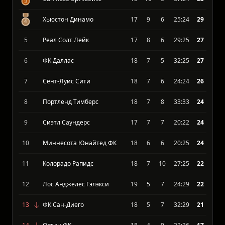
Ванкувер Уайткэпс ФК
17
10
3
38:17
34
Лос-Анджелес ФК
19
10
5
35:19
34
Сан Хосе Эртквейкс
18
10
5
37:24
33
Хьюстон Динамо
17
9
6
25:24
29
5
Реал Солт Лейк
17
8
6
29:25
27
6
ФК Даллас
18
7
5
32:25
27
7
Сент-Луис Сити
18
7
6
24:24
26
8
Портленд Тимберс
18
7
8
33:33
24
9
Сиэтл Саундерс
17
7
7
20:22
24
10
Миннесота Юнайтед ФК
18
6
6
20:25
24
11
Колорадо Рапидс
18
7
10
27:25
22