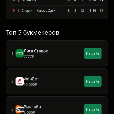
12
Лос Анджелес Гэлэкси
19
5
7
24:29
22
13
ФК Сан-Диего
18
5
7
32:29
21
14
Остин ФК
18
4
9
22:36
17
15
Спортинг Канзас Сити
18
4
12
18:46
14
Топ 5 букмекеров
Лига Ставок
1.
На сайт
7777₽
ФонБет
2.
На сайт
15 000₽