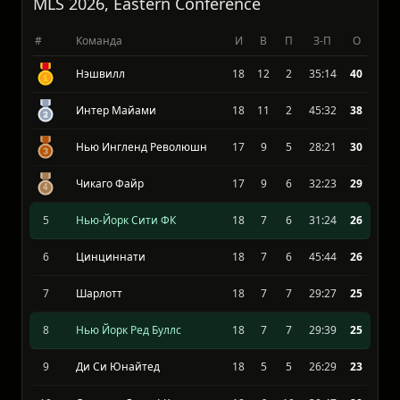
30
Атланта Юнайтед
18
3
12
19:33
12
MLS 2026, Eastern Conference
#
Команда
И
В
П
З-П
О
Нэшвилл
18
12
2
35:14
40
Интер Майами
18
11
2
45:32
38
Нью Ингленд Революшн
17
9
5
28:21
30
Чикаго Файр
17
9
6
32:23
29
5
Нью-Йорк Сити ФК
18
7
6
31:24
26
6
Цинциннати
18
7
6
45:44
26
7
Шарлотт
18
7
7
29:27
25