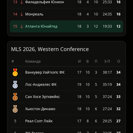
12
Торонто ФК
18
3
7
24:32
17
13
Филадельфия Юнион
18
4
10
25:33
16
14
Монреаль
18
4
10
24:35
16
15
Атланта Юнайтед
18
3
12
19:33
12
MLS 2026, Western Conference
#
Команда
И
В
П
З-П
О
Ванкувер Уайткэпс ФК
17
10
3
38:17
34
Лос-Анджелес ФК
19
10
5
35:19
34
Сан Хосе Эртквейкс
18
10
5
37:24
33
Хьюстон Динамо
18
10
6
27:24
32