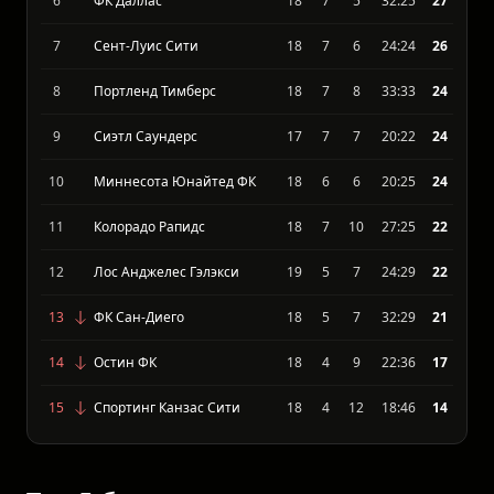
5
Реал Солт Лейк
17
8
6
29:25
27
6
ФК Даллас
18
7
5
32:25
27
7
Сент-Луис Сити
18
7
6
24:24
26
8
Портленд Тимберс
18
7
8
33:33
24
9
Сиэтл Саундерс
17
7
7
20:22
24
10
Миннесота Юнайтед ФК
18
6
6
20:25
24
11
Колорадо Рапидс
18
7
10
27:25
22
12
Лос Анджелес Гэлэкси
19
5
7
24:29
22
13
ФК Сан-Диего
18
5
7
32:29
21
14
Остин ФК
18
4
9
22:36
17
15
Спортинг Канзас Сити
18
4
12
18:46
14