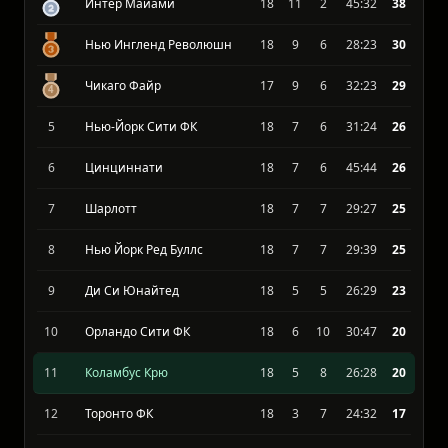
Нэшвилл
18
12
2
35:14
40
Интер Майами
18
11
2
45:32
38
Нью Ингленд Революшн
18
9
6
28:23
30
Чикаго Файр
17
9
6
32:23
29
5
Нью-Йорк Сити ФК
18
7
6
31:24
26
6
Цинциннати
18
7
6
45:44
26
7
Шарлотт
18
7
7
29:27
25
8
Нью Йорк Ред Буллс
18
7
7
29:39
25
9
Ди Си Юнайтед
18
5
5
26:29
23
10
Орландо Сити ФК
18
6
10
30:47
20
11
Коламбус Крю
18
5
8
26:28
20