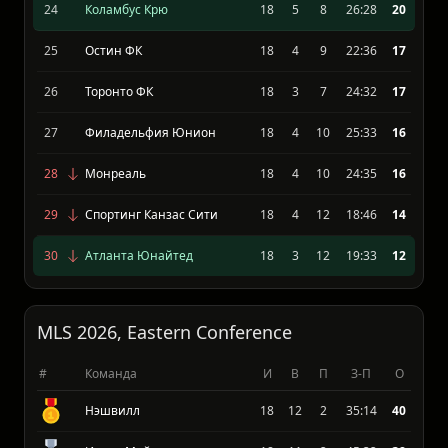
23
Орландо Сити ФК
18
6
10
30:47
20
24
Коламбус Крю
18
5
8
26:28
20
25
Остин ФК
18
4
9
22:36
17
26
Торонто ФК
18
3
7
24:32
17
27
Филадельфия Юнион
18
4
10
25:33
16
28
Монреаль
18
4
10
24:35
16
29
Спортинг Канзас Сити
18
4
12
18:46
14
30
Атланта Юнайтед
18
3
12
19:33
12
MLS 2026, Eastern Conference
#
Команда
И
В
П
З-П
О