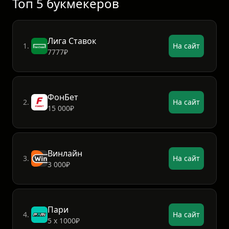
Топ 5 букмекеров
Лига Ставок
1.
На сайт
7777₽
ФонБет
2.
На сайт
15 000₽
Винлайн
3.
На сайт
3 000₽