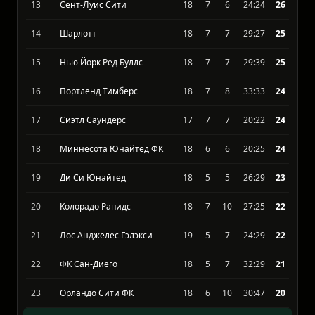
12
Цинциннати
18
7
6
45:44
26
13
Сент-Луис Сити
18
7
6
24:24
26
14
Шарлотт
18
7
7
29:27
25
15
Нью Йорк Ред Буллс
18
7
7
29:39
25
16
Портленд Тимберс
18
7
8
33:33
24
17
Сиэтл Саундерс
17
7
7
20:22
24
18
Миннесота Юнайтед ФК
18
6
6
20:25
24
19
Ди Си Юнайтед
18
5
5
26:29
23
20
Колорадо Рапидс
18
7
10
27:25
22
21
Лос Анджелес Гэлэкси
19
5
7
24:29
22
22
ФК Сан-Диего
18
5
7
32:29
21