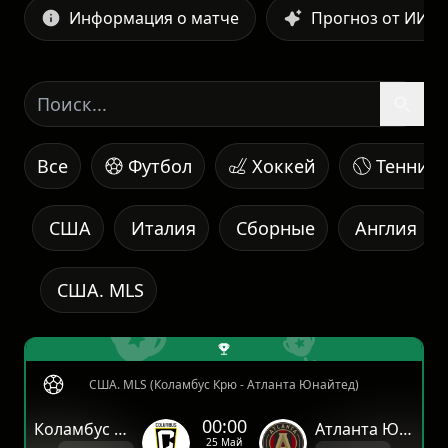
Информация о матче
Прогноз от ИИ
Все
Футбол
Хоккей
Теннис
США
Италия
Сборные
Англия
США. MLS
США. MLS (Коламбус Крю - Атланта Юнайтед)
00:00
Коламбус Крю
Атланта Юнайтед
25 Май