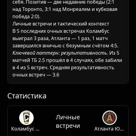
себя. Позитив — две недавние победы (2:1
над Торонто, 3:1 над Монреалем и кубковая
победа 2:0).
Личные встречи и тактический контекст
В 5 последних очных встречах Коламбус
выиграл 3 раза, Атланта — 1 раз, 1 матч
завершился вничью с безумным счётом 4:5.
Ключевой паттерн: результативность
. Из 5
матчей ТБ 2.5 прошёл в 4 случаях, обе забили
в 4 из 5 встреч. Средняя результативность
очных встреч — 3.6 гола за игру.
Коламбус дома традиционно активнее, но
текущая форма вызывает сомнения. Атланта
в гостях слаба (3 победы, 8 поражений в се
Статистика