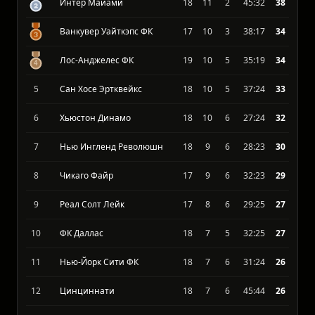
Нэшвилл
18
12
2
35:14
40
Интер Майами
18
11
2
45:32
38
Ванкувер Уайткэпс ФК
17
10
3
38:17
34
Лос-Анджелес ФК
19
10
5
35:19
34
5
Сан Хосе Эртквейкс
18
10
5
37:24
33
6
Хьюстон Динамо
18
10
6
27:24
32
7
Нью Ингленд Революшн
18
9
6
28:23
30
8
Чикаго Файр
17
9
6
32:23
29
9
Реал Солт Лейк
17
8
6
29:25
27
10
ФК Даллас
18
7
5
32:25
27
11
Нью-Йорк Сити ФК
18
7
6
31:24
26