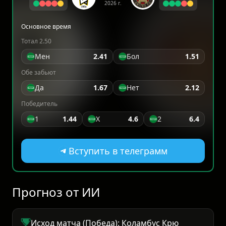
2026 г.
Основное время
Тотал 2.50
Мен
2.41
Бол
1.51
Обе забьют
Да
1.67
Нет
2.12
Победитель
1
1.44
X
4.6
2
6.4
Вступить в телеграмм
Прогноз от ИИ
Исход матча (Победа): Коламбус Крю