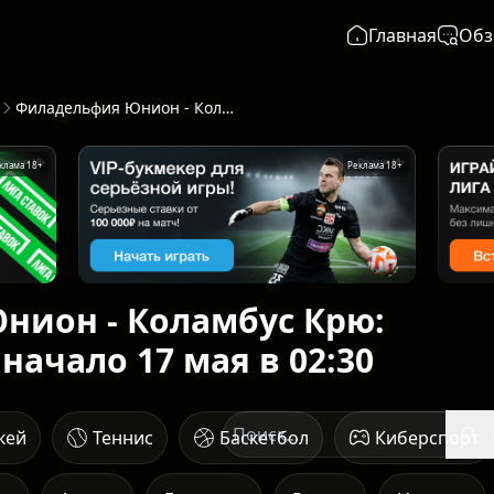
Главная
Обз
Филадельфия Юнион - Коламбус Крю: Прогноз от ИИ - начало 17 мая в 02:30
клама 18+
Реклама 18+
нион - Коламбус Крю:
 начало 17 мая в 02:30
кей
Теннис
Баскетбол
Киберспорт