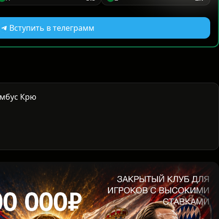
Вступить в телеграмм
амбус Крю