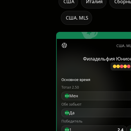
США
Италия
Сборн
США. MLS
США. ML
Филадельфия Юнио
Основное время
Тотал 2.50
Мен
Обе забьют
Да
Победитель
1
2.4