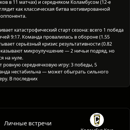
ов в 11 матчах) и середняком Коламбусом (12-е
выглядит как классическая битва мотивированной
 оппонента.
вает катастрофический старт сезона: всего 1 победа
чей 9:17. Команда провалилась в обороне (1.55
тывает серьёзный кризис результативности (0.82
оказывают микроулучшение — 2 ничьи подряд, но
я на нуле.
 ровную середнячковую игру: 3 победы, 5
манда нестабильна — может обыграть сильного
еру. В последних 5 матчах — 2 победы, 2 поражения, 1
ически (1.45 гола), оборона пропускает регулярно
фактор