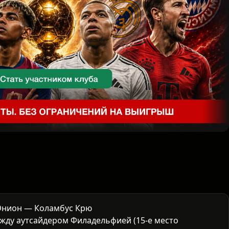
Юнион — Коламбус Крю
жду аутсайдером Филадельфией (15-е место