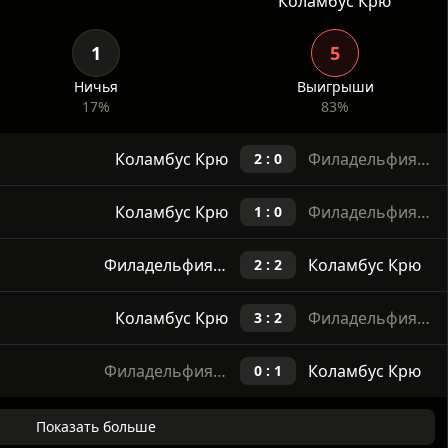
Личные встречи
Коламбус Крю
1
5
Ничья
Выигрыши
17%
83%
Коламбус Крю
Филадельфия Юнион
2 : 0
Коламбус Крю
Филадельфия Юнион
1 : 0
Филадельфия Юнион
Коламбус Крю
2 : 2
Коламбус Крю
Филадельфия Юнион
3 : 2