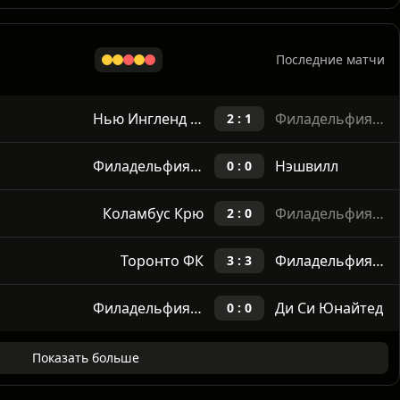
Филадельфия Юнион
Коламбус Крю
0 : 1
Показать больше
Последние матчи
Нью Ингленд Революшн
Филадельфия Юнион
2 : 1
Филадельфия Юнион
Нэшвилл
0 : 0
Коламбус Крю
Филадельфия Юнион
2 : 0
Торонто ФК
Филадельфия Юнион
3 : 3
Филадельфия Юнион
Ди Си Юнайтед
0 : 0