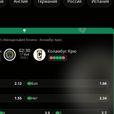
ые
Англия
Германия
Россия
Испания
S (Филадельфия Юнион - Коламбус Крю)
02:30
н
Коламбус Крю
17 Май
2026 г.
2.12
Бол
1.66
1.55
Нет
2.34
X
3.5
2
2.7