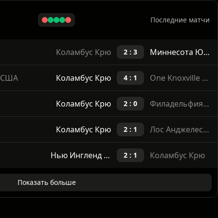
Показать больше
Последние матчи
Коламбус Крю
Миннесота Юнайтед ФК
2 : 3
 США
Коламбус Крю
One Knoxville SC
4 : 1
Коламбус Крю
Филадельфия Юнион
2 : 0
Коламбус Крю
Лос Анджелес Гэлэкси
2 : 1
Нью Ингленд Революшн
Коламбус Крю
2 : 1