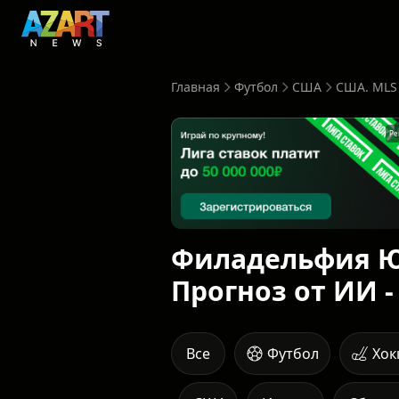
Главная
Футбол
США
США. MLS
Ре
Филадельфия Ю
Прогноз от ИИ -
Все
Футбол
Хок