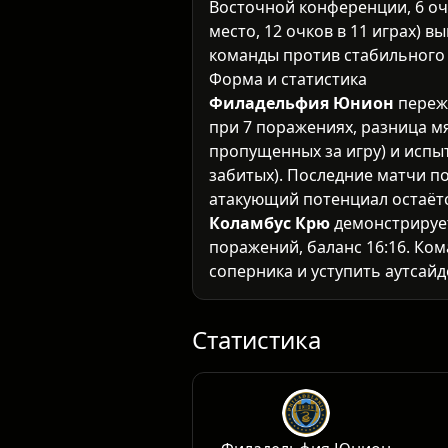
Восточной конференции, 6 очк
место, 12 очков в 11 играх) 
команды против стабильного
Форма и статистика
Филадельфия Юнион
пережи
при 7 поражениях, разница мя
пропущенных за игру) и испы
забитых). Последние матчи п
атакующий потенциал остаётс
Коламбус Крю
демонстрирует
поражений, баланс 16:16. Ко
соперника и уступить аутсайд
ничья. Атака работает эпизод
(1.45).
Очные встречи и домашний 
Исторически Филадельфия д
Статистика