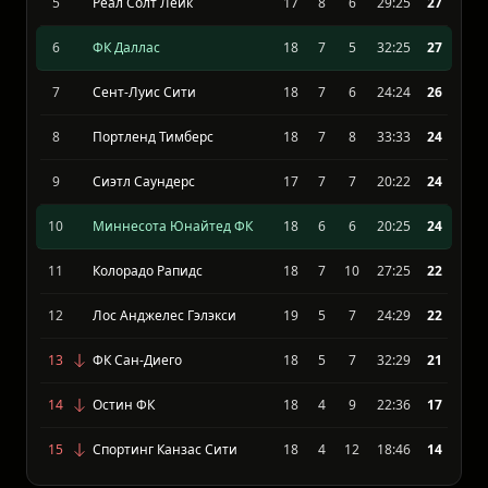
Сан Хосе Эртквейкс
18
10
5
37:24
33
Хьюстон Динамо
17
9
6
25:24
29
5
Реал Солт Лейк
17
8
6
29:25
27
6
ФК Даллас
18
7
5
32:25
27
7
Сент-Луис Сити
18
7
6
24:24
26
8
Портленд Тимберс
18
7
8
33:33
24
9
Сиэтл Саундерс
17
7
7
20:22
24
10
Миннесота Юнайтед ФК
18
6
6
20:25
24
11
Колорадо Рапидс
18
7
10
27:25
22
12
Лос Анджелес Гэлэкси
19
5
7
24:29
22
13
ФК Сан-Диего
18
5
7
32:29
21