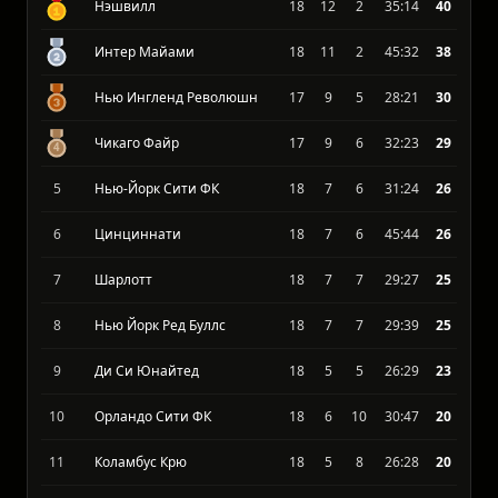
MLS 2026, Eastern Conference
#
Команда
И
В
П
З-П
О
Нэшвилл
18
12
2
35:14
40
Интер Майами
18
11
2
45:32
38
Нью Ингленд Революшн
17
9
5
28:21
30
Чикаго Файр
17
9
6
32:23
29
5
Нью-Йорк Сити ФК
18
7
6
31:24
26
6
Цинциннати
18
7
6
45:44
26
7
Шарлотт
18
7
7
29:27
25
8
Нью Йорк Ред Буллс
18
7
7
29:39
25
9
Ди Си Юнайтед
18
5
5
26:29
23