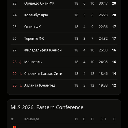
21
Лос Анджелес Гэлэкси
19
5
7
24:29
22
22
ФК Сан-Диего
18
5
7
32:29
21
23
Орландо Сити ФК
18
6
10
30:47
20
24
Коламбус Крю
18
5
8
26:28
20
25
Остин ФК
18
4
9
22:36
17
26
Торонто ФК
18
3
7
24:32
17
27
Филадельфия Юнион
18
4
10
25:33
16
28
Монреаль
18
4
10
24:35
16
29
Спортинг Канзас Сити
18
4
12
18:46
14
30
Атланта Юнайтед
18
3
12
19:33
12