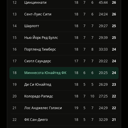
10
ФК Даллас
18
7
5
32:25
27
11
Нью-Йорк Сити ФК
18
7
6
31:24
26
12
Цинциннати
18
7
6
45:44
26
13
Сент-Луис Сити
18
7
6
24:24
26
14
Шарлотт
18
7
7
29:27
25
15
Нью Йорк Ред Буллс
18
7
7
29:39
25
16
Портленд Тимберс
18
7
8
33:33
24
17
Сиэтл Саундерс
17
7
7
20:22
24
18
Миннесота Юнайтед ФК
18
6
6
20:25
24
19
Ди Си Юнайтед
18
5
5
26:29
23
20
Колорадо Рапидс
18
7
10
27:25
22