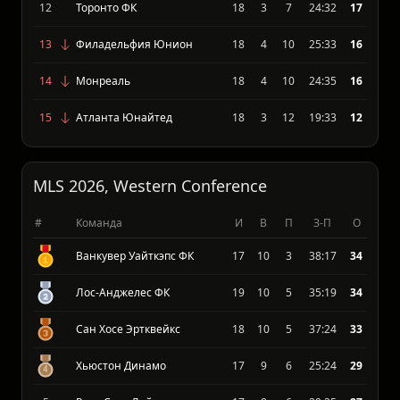
10
Орландо Сити ФК
18
6
10
30:47
20
11
Коламбус Крю
18
5
8
26:28
20
12
Торонто ФК
18
3
7
24:32
17
13
Филадельфия Юнион
18
4
10
25:33
16
14
Монреаль
18
4
10
24:35
16
15
Атланта Юнайтед
18
3
12
19:33
12
MLS 2026, Western Conference
#
Команда
И
В
П
З-П
О
Ванкувер Уайткэпс ФК
17
10
3
38:17
34
Лос-Анджелес ФК
19
10
5
35:19
34