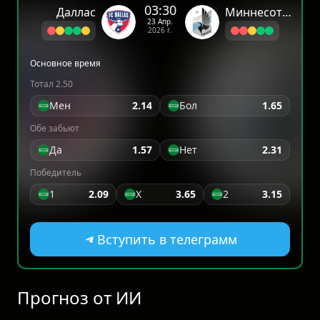
03:30
Даллас
Миннесота Юнайтед
23 Апр.
2026 г.
Основное время
Тотал 2.50
Мен
2.14
Бол
1.65
Обе забьют
Да
1.57
Нет
2.31
Победитель
1
2.09
X
3.65
2
3.15
Вступить в телеграмм
Прогноз от ИИ