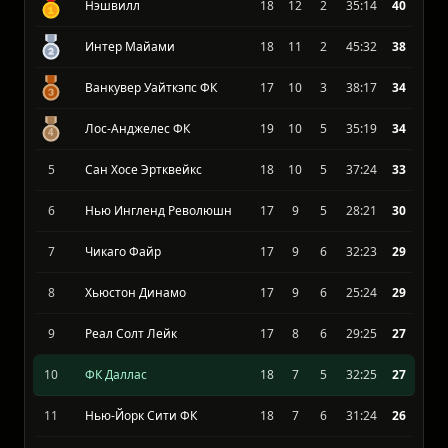
MLS 2026
#
Команда
И
В
П
З-П
О
Нэшвилл
18
12
2
35:14
40
Интер Майами
18
11
2
45:32
38
Ванкувер Уайткэпс ФК
17
10
3
38:17
34
Лос-Анджелес ФК
19
10
5
35:19
34
5
Сан Хосе Эртквейкс
18
10
5
37:24
33
6
Нью Ингленд Революшн
17
9
5
28:21
30
7
Чикаго Файр
17
9
6
32:23
29
8
Хьюстон Динамо
17
9
6
25:24
29
9
Реал Солт Лейк
17
8
6
29:25
27