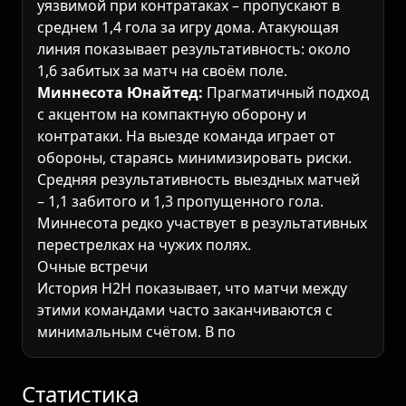
уязвимой при контратаках – пропускают в
среднем 1,4 гола за игру дома. Атакующая
линия показывает результативность: около
1,6 забитых за матч на своём поле.
Миннесота Юнайтед:
Прагматичный подход
с акцентом на компактную оборону и
контратаки. На выезде команда играет от
обороны, стараясь минимизировать риски.
Средняя результативность выездных матчей
– 1,1 забитого и 1,3 пропущенного гола.
Миннесота редко участвует в результативных
перестрелках на чужих полях.
Очные встречи
История H2H показывает, что матчи между
этими командами часто заканчиваются с
минимальным счётом. В последних 5
встречах: 3 матча завершились тоталом
меньше 2,5, обе команды забивали только в 2
из 5 игр. Даллас имеет небольшое