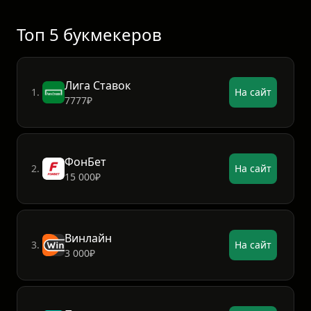
14
Остин ФК
18
4
9
22:36
17
15
Спортинг Канзас Сити
18
4
12
18:46
14
Топ 5 букмекеров
Лига Ставок
1.
На сайт
7777₽
ФонБет
2.
На сайт
15 000₽
Винлайн