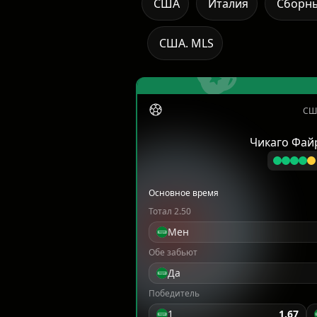
США
Италия
Сборн
США. MLS
США
Чикаго Фай
Основное время
Тотал 2.50
Мен
Обе забьют
Да
Победитель
1
1.67