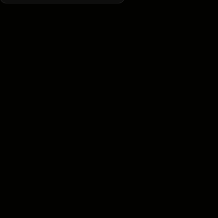
Франция
Казахстан
Международные. Клубы