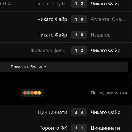
Цинциннати
Чикаго Файр
3 : 3
 США
Detroit City FC
Чикаго Файр
1 : 2
Чикаго Файр
Атланта Юнайтед
1 : 0
Чикаго Файр
Нэшвилл
1 : 0
Филадельфия Юнион
Чикаго Файр
1 : 2
Показать больше
Последние матчи