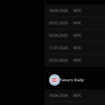
1
Выигрыши
20%
18.04.2026
МЛС
05.07.2025
МЛС
20.04.2025
МЛС
17.07.2024
МЛС
03.03.2024
МЛС
Чикаго Файр