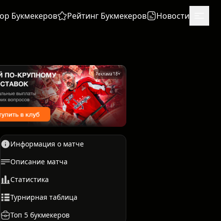
ор Букмекеров
Рейтинг Букмекеров
Новости
Реклама 18+
Информация о матче
Описание матча
Статистика
Единоборства
Бокс
Турнирная таблица
Топ 5 букмекеров