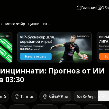
Главная
Обз
Чикаго Файр - Цинциннати: Прогноз от ИИ - начало 03 мая в 03:30
клама 18+
Реклама 18+
Цинциннати: Прогноз от ИИ
в 03:30
кей
Теннис
Баскетбол
Киберспорт