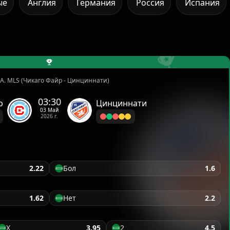
ые
Англия
Германия
Россия
Испания
. MLS (Чикаго Файр - Цинциннати)
03:30
р
Цинциннати
03 Май
2026 г.
2.22
Бол
1.6
1.62
Нет
2.2
X
3.95
2
4.5