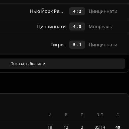
Цинциннати
Чикаго Файр
3 : 3
Торонто ФК
Цинциннати
1 : 1
Нью Йорк Ред Буллс
Цинциннати
4 : 2
Цинциннати
Монреаль
4 : 3
Тигрес
Цинциннати
5 : 1
Показать больше