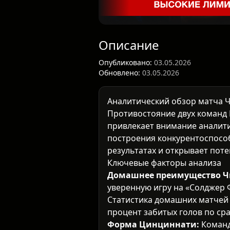
Описание
Опубликовано:
03.05.2026
Обновлено:
03.05.2026
Аналитический обзор матча 
Противостояние двух команд
привлекает внимание аналити
построения конкурентоспособ
результатах и открывает по
Ключевые факторы анализа
Домашнее преимущество Ч
уверенную игру на «Солджер 
Статистика домашних матчей
процент забитых голов по ср
Форма Цинциннати:
Команд