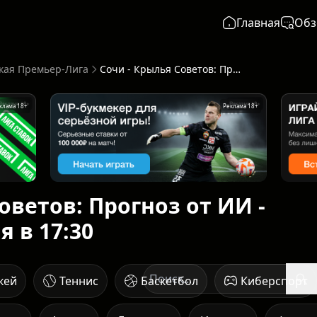
Главная
Обз
кая Премьер-Лига
Сочи - Крылья Советов: Прогноз от ИИ - начало 21 апреля в 17:30
клама 18+
Реклама 18+
оветов: Прогноз от ИИ -
я в 17:30
кей
Теннис
Баскетбол
Киберспорт