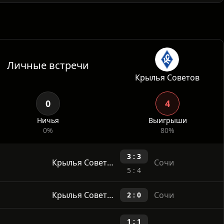
ывают большую организованность в отдельных
 брать очки у прямых конкурентов снизу таблицы.
Личные встречи
Крылья Советов
0
4
Ничья
Выигрыши
0%
80%
3 : 3
Крылья Советов Самара
Сочи
5 : 4