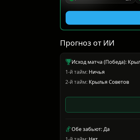
Прогноз от ИИ
Исход матча (Победа): Кры
1-й тайм:
Ничья
2-й тайм:
Крылья Советов
Обе забьют: Да
1-й тайм:
Нет