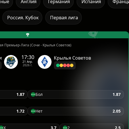
рные
Англия
Германия
Испания
Франц
Россия. Кубок
Первая лига
ая Премьер-Лига (Сочи - Крылья Советов)
17:30
и
Крылья Советов
21 Апр.
2026 г.
1.87
Бол
1.87
1.72
Нет
2.05
X
3.7
2
2.5