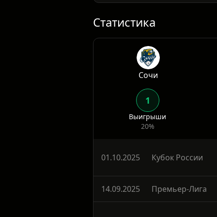
пропущенных), Крылья показ
матчах. Положение обязывает
Очные
Статистика
Сочи
1
Выигрыши
20%
01.10.2025
Кубок России