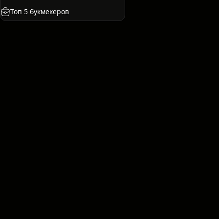
ия
Казахстан
США
Международные. Клубы
Топ 5 букмекеров