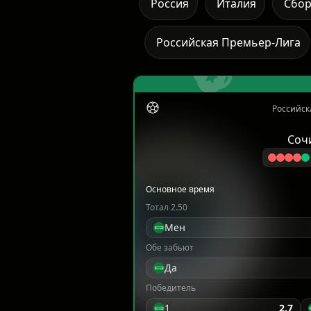
Россия
Италия
Сбо
Российская Премьер-Лига
Российск
Соч
Основное время
Тотал 2.50
Мен
Обе забьют
Да
Победитель
1
2.7