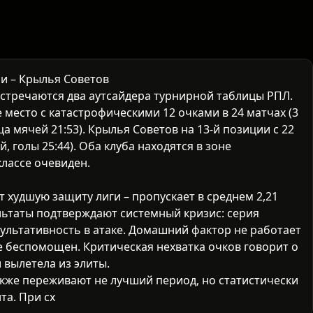
и – Крылья Советов
стречаются два аутсайдера турнирной таблицы РПЛ.
 место с катастрофическими 12 очками в 24 матчах (3
а мячей 21:53). Крылья Советов на 13-й позиции с 22
, голы 25:44). Оба клуба находятся в зоне
классе очевиден.
худшую защиту лиги – пропускает в среднем 2,21
ультаты подтверждают системный кризис: серия
льтативность в атаке. Домашний фактор не работает
же беспомощен. Критическая нехватка очков говорит о
 вылетела из элиты.
же переживают не лучший период, но статистически
та. При схожих проблемах в обороне (44