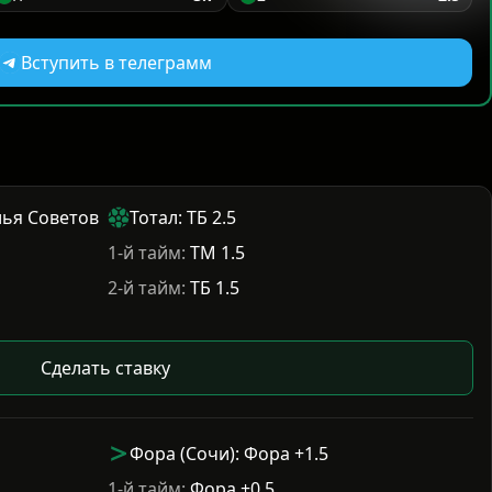
Вступить в телеграмм
лья Советов
Тотал: ТБ 2.5
1-й тайм:
ТМ 1.5
2-й тайм:
ТБ 1.5
Сделать ставку
Фора (Сочи): Фора +1.5
1-й тайм:
Фора +0.5