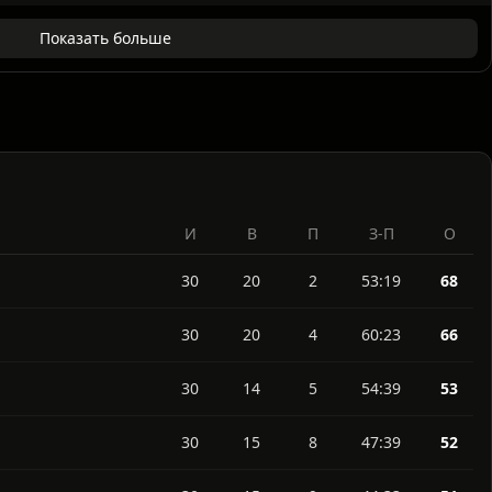
Урал Екатеринбург
ФК Шинник Ярославль
0 : 1
ФК Челябинск
Урал Екатеринбург
1 : 2
Показать больше
И
В
П
З-П
О
30
20
2
53:19
68
30
20
4
60:23
66