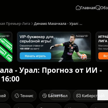
Главная
Обз
кая Премьер-Лига
Динамо Махачкала - Урал: Прогноз от ИИ - начало 23 мая в 16:00
клама 18+
Реклама 18+
а - Урал: Прогноз от ИИ -
 16:00
кей
Теннис
Баскетбол
Киберспорт