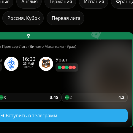
рные
Англия
Германия
Испания
Франц
Россия. Кубок
Первая лига
я Премьер-Лига (Динамо Махачкала - Урал)
16:00
а
Урал
23 Май
2026 г.
X
3.45
2
4.2
Вступить в телеграмм