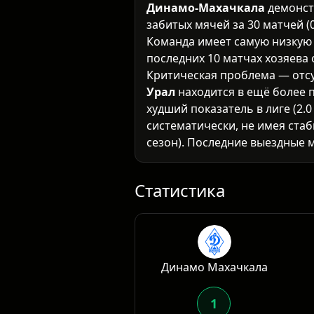
Динамо-Махачкала
демонст
забитых мячей за 30 матчей (0
Команда имеет самую низкую 
последних 10 матчах хозяева
Критическая проблема — отс
Урал
находится в ещё более 
худший показатель в лиге (2.0
систематически, не имея стаб
сезон). Последние выездные 
дисциплины и мотивации.
Очные встречи и контекст
Исторически матчи между эт
количеством голов. Оба клуб
Статистика