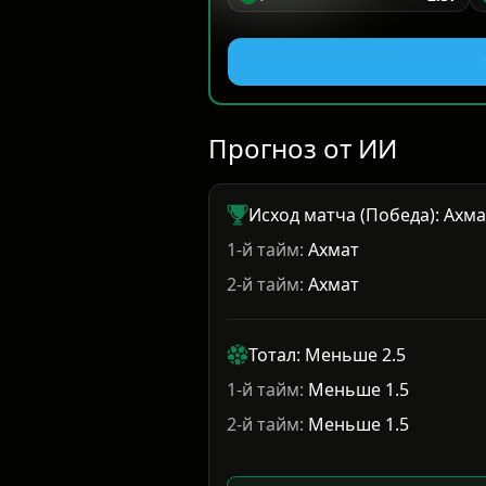
Прогноз от ИИ
Исход матча (Победа): Ахма
1-й тайм:
Ахмат
2-й тайм:
Ахмат
Тотал: Меньше 2.5
1-й тайм:
Меньше 1.5
2-й тайм:
Меньше 1.5