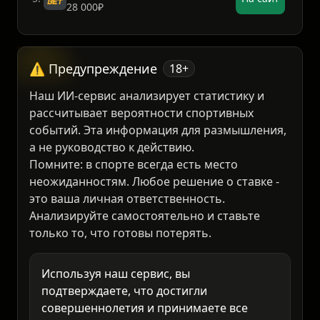
Мелбет
5.
На сайт
28 000₽
⚠️ Предупреждение
18+
Наш ИИ-сервис анализирует статистику и
рассчитывает вероятности спортивных
событий. Эта информация для размышления,
а не руководство к действию.
Помните: в спорте всегда есть место
неожиданностям. Любое решение о ставке -
это ваша личная ответственность.
Анализируйте самостоятельно и ставьте
только то, что готовы потерять.