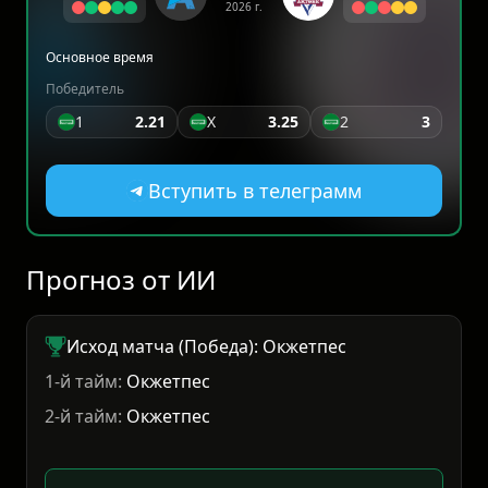
2026 г.
Основное время
Победитель
1
2.21
X
3.25
2
3
Вступить в телеграмм
Прогноз от ИИ
Исход матча (Победа): Окжетпес
1-й тайм:
Окжетпес
2-й тайм:
Окжетпес