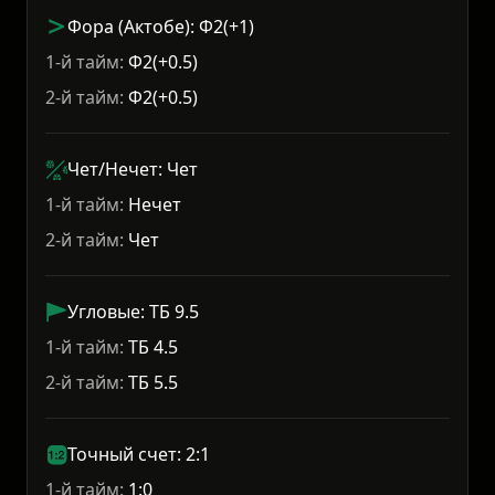
Фора (Актобе): Ф2(+1)
1-й тайм:
Ф2(+0.5)
2-й тайм:
Ф2(+0.5)
Чет/Нечет: Чет
1-й тайм:
Нечет
2-й тайм:
Чет
Угловые: ТБ 9.5
1-й тайм:
ТБ 4.5
2-й тайм:
ТБ 5.5
Точный счет: 2:1
1-й тайм:
1:0