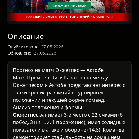
Описание
Опубликовано:
27.05.2026
Обновлено:
27.05.2026
Прогноз на матч Окжетпес — Актобе
Матч
Премьер-Лиги Казахстана
между
Окжетпесом и Актобе представляет интерес с
точки зрения различий в турнирном
положении и текущей форме команд.
Анализ положения и формы
Окжетпес
занимает 3-е место с 22 очками (6
побед, 3 ничьи, 1 поражение), имея солидные
показатели в атаке и обороне (14:8). Команда
демонстрирует стабильность на домашнем