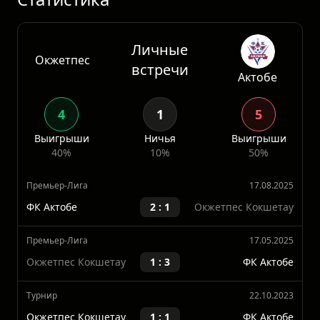
места и будет максимально мотивирован на
поб
Статистика
Личные
Окжетпес
встречи
Актобе
4
1
5
Выигрыши
Ничья
Выигрыши
40%
10%
50%
Премьер-Лига
17.08.2025
ФК Актобе
2 : 1
Окжетпес Кокшетау
Премьер-Лига
17.05.2025