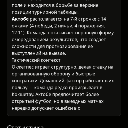
поле и находится в борьбе за верхние
позиции турнирной таблицы.
Актобе
располагается на 7-й строчке с 14
очками (4 победы, 2 ничьи, 4 поражения,
12:11). Команда показывает неровную форму
с чередованием результатов, что создаёт
сложности для прогнозирования её
выступлений на выезде.
Тактический контекст
Окжетпес играет структурно, делая ставку на
организованную оборону и быстрые
контратаки. Домашний фактор работает в их
пользу — команда редко проигрывает в
Кокшетау. Актобе предпочитает более
открытый
футбол
, но в выездных матчах
нередко допускает ошибки в обороне.
Ключевые факторы
Мотивация:
Окжетпес борется за медальные