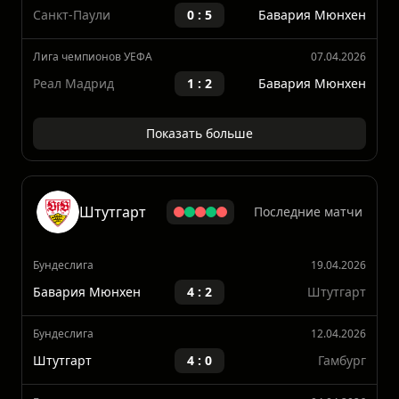
Бавария Мюнхен
4 : 3
Реал Мадрид
Бундеслига
11.04.2026
Санкт-Паули
0 : 5
Бавария Мюнхен
Лига чемпионов УЕФА
07.04.2026
Реал Мадрид
1 : 2
Бавария Мюнхен
Показать больше
Штутгарт
Последние матчи
Бундеслига
19.04.2026
Бавария Мюнхен
4 : 2
Штутгарт
Бундеслига
12.04.2026