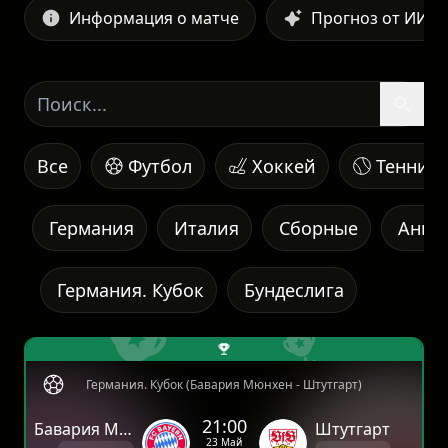
Информация о матче
Прогноз от ИИ
Все
Футбол
Хоккей
Теннис
Германия
Италия
Сборные
Англ
Германия. Кубок
Бундеслига
Германия. Кубок (Бавария Мюнхен - Штутгарт)
21:00
Бавария Мюнхен
Штутгарт
23 Май