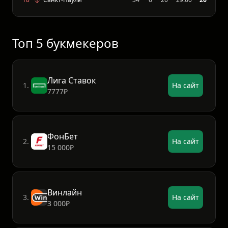
17
1. ФК Хайденхайм
34
6
20
41:72
26
18
Санкт-Паули
34
6
20
29:60
26
Топ 5 букмекеров
Лига Ставок
1.
На сайт
7777₽
ФонБет
2.
На сайт
15 000₽