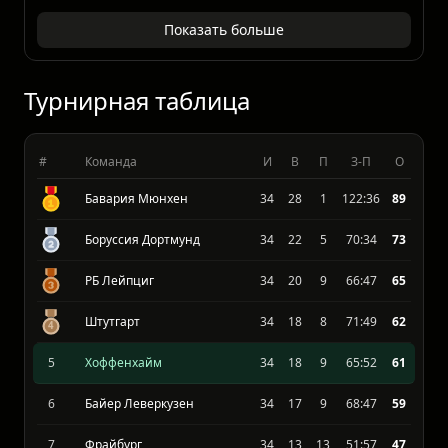
Бундеслига
04.04.2026
Хоффенхайм
1 : 2
Майнц 05
Показать больше
Турнирная таблица
#
Команда
И
В
П
З-П
О
Бавария Мюнхен
34
28
1
122:36
89
Боруссия Дортмунд
34
22
5
70:34
73
РБ Лейпциг
34
20
9
66:47
65
Штутгарт
34
18
8
71:49
62
5
Хоффенхайм
34
18
9
65:52
61