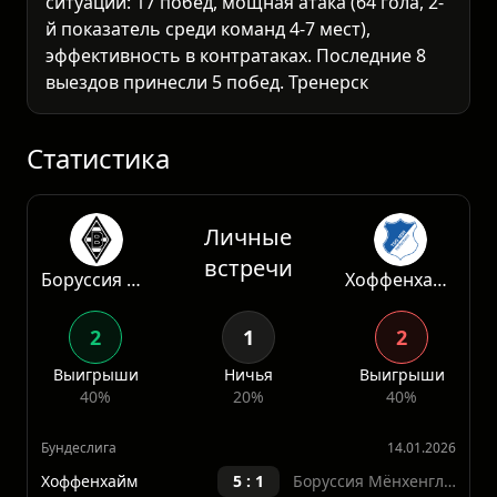
ситуации: 17 побед, мощная атака (64 гола, 2-
й показатель среди команд 4-7 мест),
эффективность в контратаках. Последние 8
выездов принесли 5 побед. Тренерский штаб
уже заявил о частичной ротации, но костяк
сохранится для поддержания тонуса перед
решающими матчами.
Статистика
Личные
встречи
Боруссия Мёнхенгладбах
Хоффенхайм
2
1
2
Выигрыши
Ничья
Выигрыши
40%
20%
40%