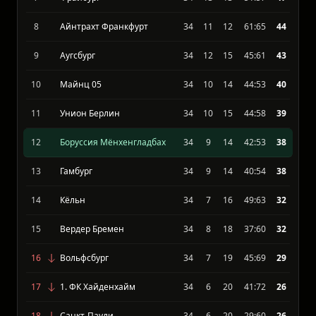
6
Байер Леверкузен
34
17
9
68:47
59
7
Фрайбург
34
13
13
51:57
47
8
Айнтрахт Франкфурт
34
11
12
61:65
44
9
Аугсбург
34
12
15
45:61
43
10
Майнц 05
34
10
14
44:53
40
11
Унион Берлин
34
10
15
44:58
39
12
Боруссия Мёнхенгладбах
34
9
14
42:53
38
13
Гамбург
34
9
14
40:54
38
14
Кёльн
34
7
16
49:63
32
15
Вердер Бремен
34
8
18
37:60
32
16
Вольфсбург
34
7
19
45:69
29