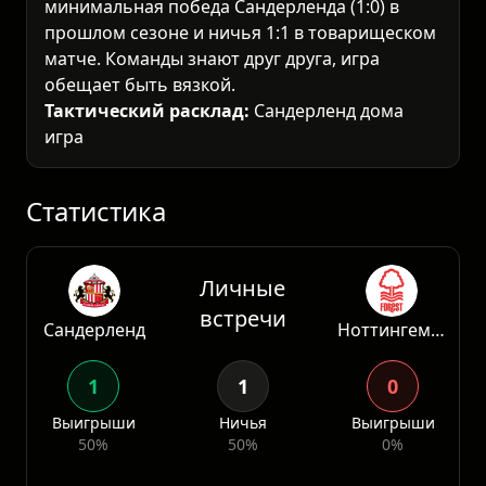
минимальная победа Сандерленда (1:0) в
прошлом сезоне и ничья 1:1 в товарищеском
матче. Команды знают друг друга, игра
обещает быть вязкой.
Тактический расклад:
Сандерленд дома
играет компактно, делая ставку на быстрые
контратаки и стандарты. Ноттингем в гостях
испытывает трудности (8В 8Н 15П в сезо
Статистика
Личные
встречи
Сандерленд
Ноттингем Форест
1
1
0
Выигрыши
Ничья
Выигрыши