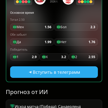
2026 г.
Основное время
Тотал 2.50
Мен
1.56
Бол
2.3
Обе забьют
Да
1.99
Нет
1.76
Победитель
1
2.9
X
3.2
2
2.55
Вступить в телеграмм
Прогноз от ИИ
Исход матча (Победа): Сандерленд