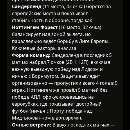
Сандерленд
(11 место, 43 очка) борется за
европейские места и показывает
стабильность в обороне, тогда как
Ноттингем Форест
(16 место, 32 очка)
балансирует над зоной вылета, но
параллельно ведёт борьбу в Лиге Европы.
Ключевые факторы анализа
Форма команд:
Сандерленд в последних 5
матчах набрал 7 очков (2В 1Н 2П), включая
важную выездную победу над Лидсом и
ничью с Борнмутом. Защита выглядит
организованно — пропустили всего 4 гола в 5
играх. Ноттингем же провёл 5 матчей без
побед в АПЛ, сфокусировавшись на
еврокубках, где показывает достойный
футбол (ничья с Порту, победа над
Мидтьюлланном в доп.время).
Очные встречи:
В двух последних матчах —