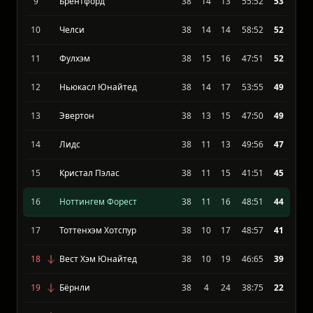
8
Брайтон энд Хоув Альбион
38
14
13
52:46
53
9
Брентфорд
38
14
13
55:52
53
10
Челси
38
14
14
58:52
52
11
Фулхэм
38
15
16
47:51
52
12
Ньюкасл Юнайтед
38
14
17
53:55
49
13
Эвертон
38
13
15
47:50
49
14
Лидс
38
11
13
49:56
47
15
Кристал Пэлас
38
11
15
41:51
45
16
Ноттингем Форест
38
11
16
48:51
44
17
Тоттенхэм Хотспур
38
10
17
48:57
41
18
Вест Хэм Юнайтед
38
10
19
46:65
39