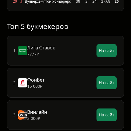
19
Бёрнли
38
4
24
38:75
22
20
Вулверхэмптон Уондерерс
38
3
24
27:68
20
Топ 5 букмекеров
Лига Ставок
1.
На сайт
7777₽
ФонБет
2.
На сайт
15 000₽
Винлайн
3.
На сайт