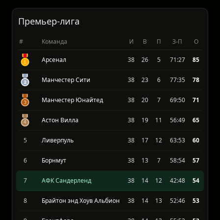
Тоттенхэм Хотспур
0
0
0
0:0
0
Премьер-лига
#
Команда
И
В
П
З-П
О
Арсенал
38
26
5
71:27
85
Манчестер Сити
38
23
6
77:35
78
Манчестер Юнайтед
38
20
7
69:50
71
Астон Вилла
38
19
11
56:49
65
5
Ливерпуль
38
17
12
63:53
60
6
Борнмут
38
13
7
58:54
57
7
АФК Сандерленд
38
14
12
42:48
54