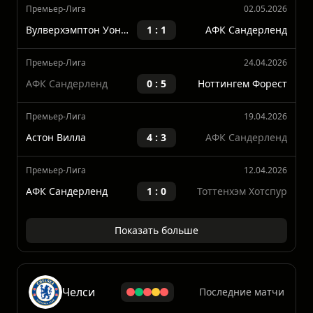
Премьер-Лига
09.05.2026
АФК Сандерленд
0 : 0
Манчестер Юнайтед
Премьер-Лига
02.05.2026
Вулверхэмптон Уондерерс
1 : 1
АФК Сандерленд
Премьер-Лига
24.04.2026
АФК Сандерленд
0 : 5
Ноттингем Форест
Премьер-Лига
19.04.2026
Астон Вилла
4 : 3
АФК Сандерленд
Премьер-Лига
12.04.2026
АФК Сандерленд
1 : 0
Тоттенхэм Хотспур
Показать больше