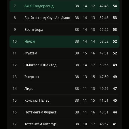
5
Ливерпуль
38
17
12
63:53
60
6
Борнмут
38
13
7
58:54
57
7
АФК Сандерленд
38
14
12
42:48
54
8
Брайтон энд Хоув Альбион
38
14
13
52:46
53
9
Брентфорд
38
14
13
55:52
53
10
Челси
38
14
14
58:52
52
11
Фулхэм
38
15
16
47:51
52
12
Ньюкасл Юнайтед
38
14
17
53:55
49
13
Эвертон
38
13
15
47:50
49
14
Лидс
38
11
13
49:56
47
15
Кристал Пэлас
38
11
15
41:51
45