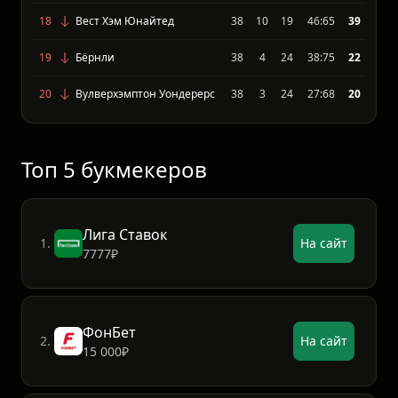
16
Ноттингем Форест
38
11
16
48:51
44
17
Тоттенхэм Хотспур
38
10
17
48:57
41
18
Вест Хэм Юнайтед
38
10
19
46:65
39
19
Бёрнли
38
4
24
38:75
22
20
Вулверхэмптон Уондерерс
38
3
24
27:68
20
Топ 5 букмекеров
Лига Ставок
1.
На сайт
7777₽
ФонБет