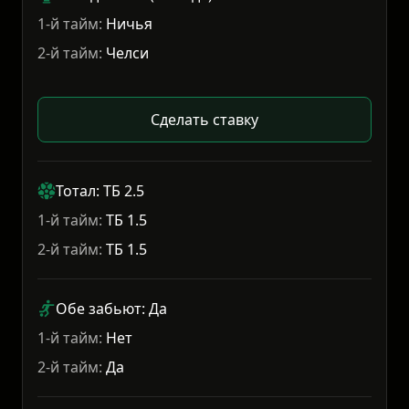
1-й тайм:
Ничья
2-й тайм:
Челси
Сделать ставку
Тотал: ТБ 2.5
1-й тайм:
ТБ 1.5
2-й тайм:
ТБ 1.5
Обе забьют: Да
1-й тайм:
Нет
2-й тайм:
Да