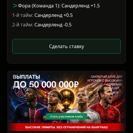
Фора (Команда 1): Сандерленд +1.5
1-й тайм:
Сандерленд +0.5
2-й тайм:
Сандерленд -0.5
Сделать ставку