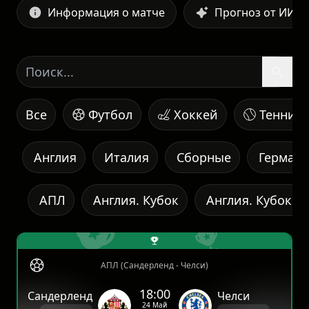
Информация о матче
Прогноз от ИИ
Все
Футбол
Хоккей
Теннис
Англия
Италия
Сборные
Герман
АПЛ
Англия. Кубок
Англия. Кубок л
АПЛ (Сандерленд - Челси)
18:00
Сандерленд
Челси
24 Май