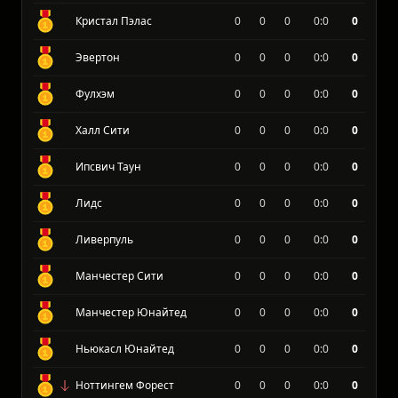
Челси
0
0
0
0:0
0
Ковентри Сити
0
0
0
0:0
0
Кристал Пэлас
0
0
0
0:0
0
Эвертон
0
0
0
0:0
0
Фулхэм
0
0
0
0:0
0
Халл Сити
0
0
0
0:0
0
Ипсвич Таун
0
0
0
0:0
0
Лидс
0
0
0
0:0
0
Ливерпуль
0
0
0
0:0
0
Манчестер Сити
0
0
0
0:0
0
Манчестер Юнайтед
0
0
0
0:0
0