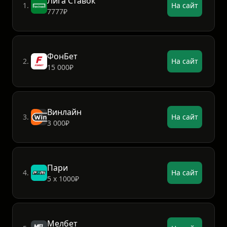
Лига Ставок
1.
На сайт
7777₽
ФонБет
2.
На сайт
15 000₽
Винлайн
3.
На сайт
3 000₽
Пари
4.
На сайт
5 х 1000₽