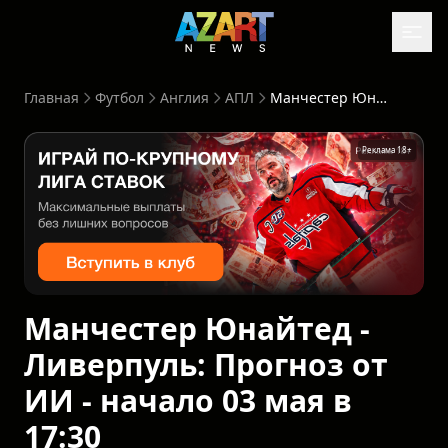
Главная
Футбол
Англия
АПЛ
Манчестер Юнайтед - Ливерпуль: Прогноз от ИИ - начало 03 мая в 17:30
Реклама 18+
Манчестер Юнайтед -
Ливерпуль: Прогноз от
ИИ - начало 03 мая в
17:30