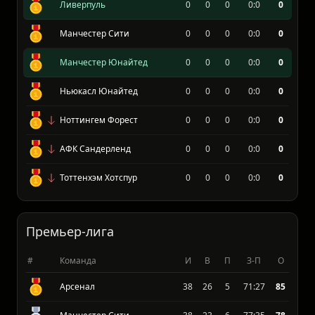
Лидс
0
0
0
0:0
0
Ливерпуль
0
0
0
0:0
0
Манчестер Сити
0
0
0
0:0
0
Манчестер Юнайтед
0
0
0
0:0
0
Ньюкасл Юнайтед
0
0
0
0:0
0
Ноттингем Форест
0
0
0
0:0
0
АФК Сандерленд
0
0
0
0:0
0
Тоттенхэм Хотспур
0
0
0
0:0
0
Премьер-лига
#
Команда
И
В
П
З-П
О