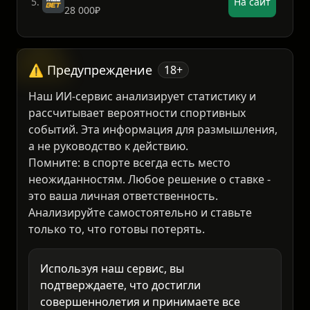
Мелбет
5.
На сайт
28 000₽
⚠️ Предупреждение
18+
Наш ИИ-сервис анализирует статистику и
рассчитывает вероятности спортивных
событий. Эта информация для размышления,
а не руководство к действию.
Помните: в спорте всегда есть место
неожиданностям. Любое решение о ставке -
это ваша личная ответственность.
Анализируйте самостоятельно и ставьте
только то, что готовы потерять.