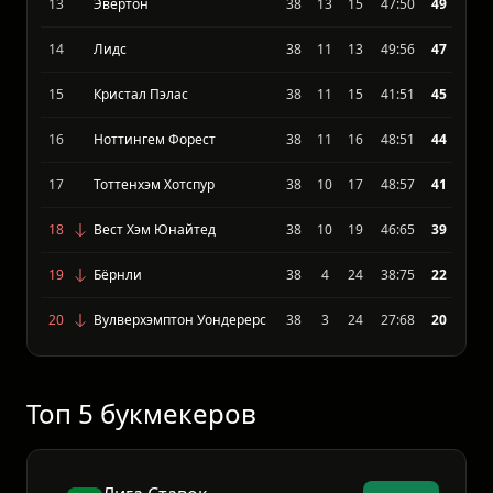
12
Ньюкасл Юнайтед
38
14
17
53:55
49
13
Эвертон
38
13
15
47:50
49
14
Лидс
38
11
13
49:56
47
15
Кристал Пэлас
38
11
15
41:51
45
16
Ноттингем Форест
38
11
16
48:51
44
17
Тоттенхэм Хотспур
38
10
17
48:57
41
18
Вест Хэм Юнайтед
38
10
19
46:65
39
19
Бёрнли
38
4
24
38:75
22
20
Вулверхэмптон Уондерерс
38
3
24
27:68
20
Топ 5 букмекеров