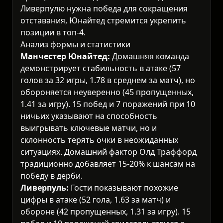
Ливерпулю нужна победа для сокращения
отставания, Юнайтед стремится укрепить
позиции в топ-4.
Анализ формы и статистики
Манчестер Юнайтед:
Домашняя команда
демонстрирует стабильность в атаке (57
голов за 32 игры, 1.78 в среднем за матч), но
обороняется неуверенно (45 пропущенных,
1.41 за игру). 15 побед и 7 поражений при 10
ничьих указывают на способность
выигрывать ключевые матчи, но и
склонность терять очки в неожиданных
ситуациях. Домашний фактор Олд Траффорд
традиционно добавляет 15-20% к шансам на
победу в дерби.
Ливерпуль:
Гости показывают похожие
цифры в атаке (52 гола, 1.63 за матч) и
обороне (42 пропущенных, 1.31 за игру). 15