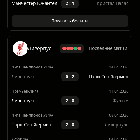
Ньюкасл Юнайтед
2 : 1
Манчестер Юнайтед
Премьер-Лига
01.03.2026
Манчестер Юнайтед
2 : 1
Кристал Пэлас
Показать больше
Ливерпуль
Последние матчи
Лига чемпионов УЕФА
14.04.2026
Ливерпуль
0 : 2
Пари Сен-Жермен
Премьер-Лига
11.04.2026
Ливерпуль
2 : 0
Фулхэм
Лига чемпионов УЕФА
08.04.2026