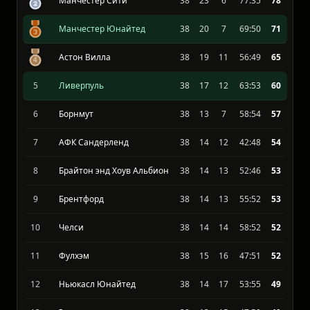
Арсенал
38
26
5
71:27
85
Манчестер Сити
38
23
6
77:35
78
Манчестер Юнайтед
38
20
7
69:50
71
Астон Вилла
38
19
11
56:49
65
5
Ливерпуль
38
17
12
63:53
60
6
Борнмут
38
13
7
58:54
57
7
АФК Сандерленд
38
14
12
42:48
54
8
Брайтон энд Хоув Альбион
38
14
13
52:46
53
9
Брентфорд
38
14
13
55:52
53
10
Челси
38
14
14
58:52
52
11
Фулхэм
38
15
16
47:51
52