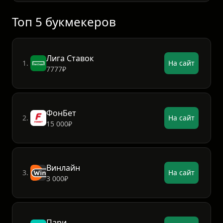
Топ 5 букмекеров
Лига Ставок
1.
На сайт
7777₽
ФонБет
2.
На сайт
15 000₽
Винлайн
3.
На сайт
3 000₽