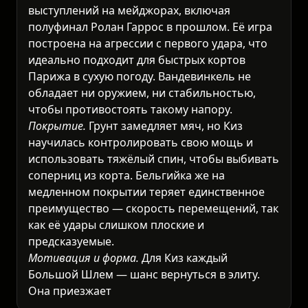
выступлений на мейджорах, включая
полуфинал Ролан Гаррос в прошлом. Её игра
построена на агрессии с первого удара, что
идеально подходит для быстрых кортов
Парижа в сухую погоду. Вандевинкель не
обладает ни оружием, ни стабильностью,
чтобы противостоять такому напору.
Покрытие.
Грунт замедляет мяч, но Киз
научилась контролировать свою мощь и
использовать тяжёлый спин, чтобы выбивать
соперниц из корта. Бельгийка же на
медленном покрытии теряет единственное
преимущество — скорость перемещений, так
как её удары слишком плоские и
предсказуемые.
Мотивация и форма.
Для Киз каждый
Большой Шлем — шанс вернуться в элиту.
Она приезжает в оптимальной физической
форме, отточив удары на грунтовых турнир