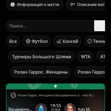
Информация о матче
Описание матча
Все
Футбол
Хоккей
Теннис
Турниры Большого Шлема
WTA
ATP
Ролан Гаррос. Женщины
Ролан Гаррос.
Ролан Гаррос. Женщины (Вандевинкель Х. - Киз М.)
19:55
Вандевинкель Х.
Киз М.
26 Май