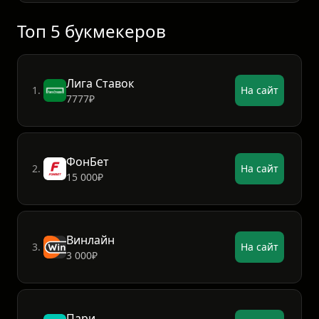
Соболен
Топ 5 букмекеров
Лига Ставок
1.
На сайт
7777₽
ФонБет
2.
На сайт
15 000₽
Винлайн
3.
На сайт
3 000₽