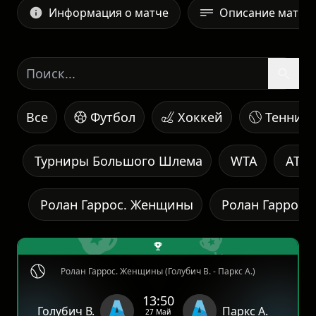
Информация о матче
Описание матча
Все
Футбол
Хоккей
Теннис
Турниры Большого Шлема
WTA
ATP
Ролан Гаррос. Женщины
Ролан Гаррос.
Ролан Гаррос. Женщины (Голубич В. - Паркс А.)
13:50
Голубич В.
Паркс А.
27 Май