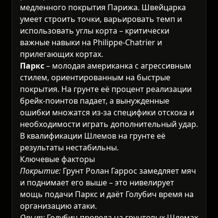
медленного покрытия Парижа. Швейцарка
умеет строить точки, варьировать темп и
использовать углы корта – критически
важные навыки на Philippe-Chatrier и
прилегающих кортах.
Паркс
– молодая американка с агрессивным
стилем, ориентированным на быстрые
покрытия. На грунте её процент реализации
брейк-поинтов падает, а вынужденные
ошибки множатся из-за специфики отскока и
необходимости играть дополнительный удар.
В квалификации Шлемов на грунте её
результаты нестабильны.
Ключевые факторы
Покрытие:
Грунт Ролан Гаррос замедляет мяч
и поднимает его выше – это нивелирует
мощь подачи Паркс и даёт Голубич время на
организацию атаки.
Опыт:
Голубич провела на грунтовых Шлемах