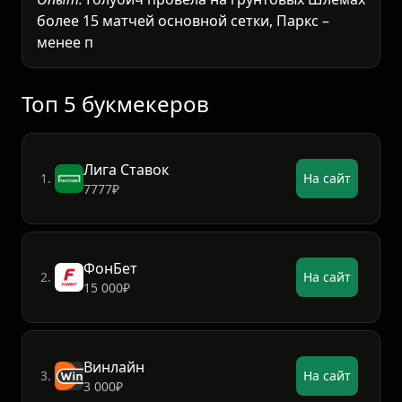
более 15 матчей основной сетки, Паркс –
менее пяти. Разница в понимании тактики и
психологической устойчивости огр
Топ 5 букмекеров
Лига Ставок
1.
На сайт
7777₽
ФонБет
2.
На сайт
15 000₽
Винлайн
3.
На сайт