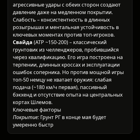
агрессивные удары с обеих сторон создают
давление даже на медленном покрытии.
Слабость – консистентность в длинных
розыгрышах и ментальная устойчивость в
ключевых моментах против топ-игроков.
Свайда
(ATP ~150-200) – классический
грунтовик из челленджеров, пробившийся
через квалификацию. Его игра построена на
терпении, длинных кроссах и эксплуатации
ошибок соперника. Но против мощной игры
топ-50 немцу не хватает оружия: слабая
подача (~180 км/ч первая), пассивный
бэкхенд и отсутствие опыта на центральных
кортах Шлемов.
Ключевые факторы
Покрытие:
Грунт РГ в конце мая будет
умеренно быстрым после первой недели. Это
играет в руки Попырину – его плоские