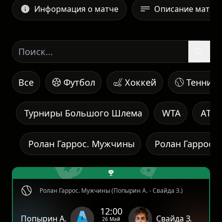
Информация о матче
Описание матча
Все
Футбол
Хоккей
Теннис
Турниры Большого Шлема
WTA
ATP
Ролан Гаррос. Мужчины
Ролан Гаррос.
Ролан Гаррос. Мужчины (Попырин А. - Свайда З.)
12:00
Попырин А.
Свайда З.
26 Май