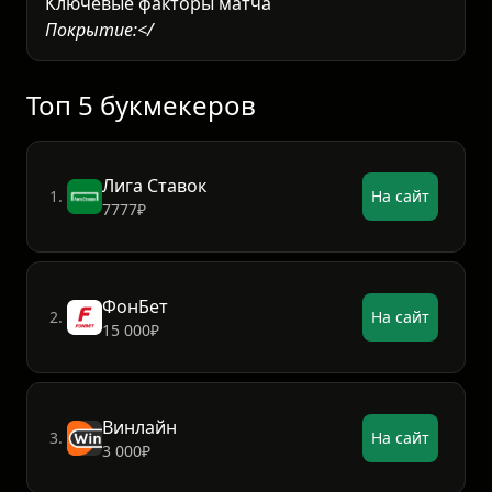
Ключевые факторы матча
Покрытие:
Грунтовые корты Парижа
медленные и высоко отбивают мяч — это к
Топ 5 букмекеров
Лига Ставок
1.
На сайт
7777₽
ФонБет
2.
На сайт
15 000₽
Винлайн
3.
На сайт
3 000₽