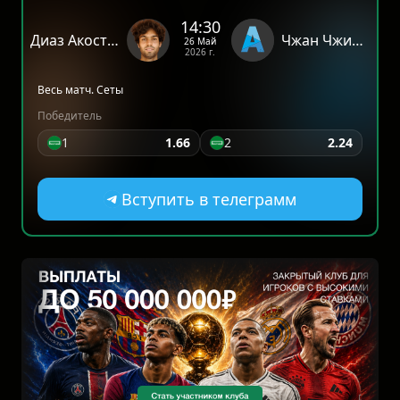
14:30
Диаз Акоста Ф.
Чжан Чжичжень
26 Май
2026 г.
Весь матч. Сеты
Победитель
1
1.66
2
2.24
Вступить в телеграмм