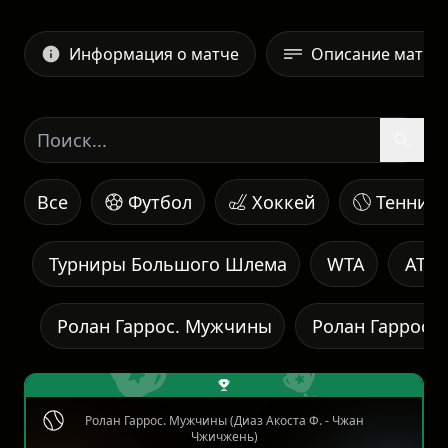
Информация о матче
Описание матча
Все
Футбол
Хоккей
Теннис
Турниры Большого Шлема
WTA
ATP
Ролан Гаррос. Мужчины
Ролан Гаррос.
Ролан Гаррос. Мужчины (Диаз Акоста Ф. - Чжан
Чжичжень)