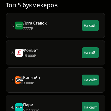
Топ 5 букмекеров
Лига Ставок
1.
На сайт
7777₽
ФонБет
2.
На сайт
15 000₽
Винлайн
3.
На сайт
3 000₽