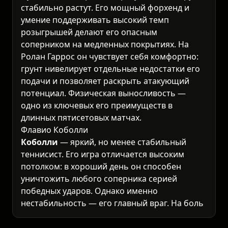
стабильно растут. Его мощный форхенд и
умение поддерживать высокий темп
розыгрышей делают его опасным
соперником на медленных покрытиях. На
Ролан Гаррос он чувствует себя комфортно:
грунт нивелирует отдельные недостатки его
подачи и позволяет раскрыть атакующий
потенциал. Физическая выносливость —
одно из ключевых его преимуществ в
длинных пятисетовых матчах.
Флавио Коболли
Коболли
— яркий, но менее стабильный
теннисист. Его игра отличается высоким
потолком: в хороший день он способен
уничтожить любого соперника серией
победных ударов. Однако именно
нестабильность — его главный враг. На
больших стадионах Парижа давление
возрастает, и Коболли нередко допуск