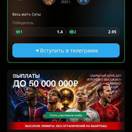
2026 г.
Весь матч. Сеты
Победитель
1
1.4
2
2.95
Вступить в телеграмм