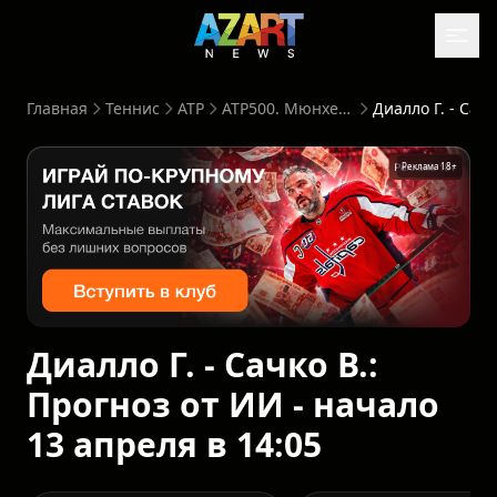
Главная
Теннис
ATP
ATP500. Мюнхен. Германия
Диалло Г. - Сачко В.: Прогноз от ИИ - начало 
Реклама 18+
Диалло Г. - Сачко В.:
Прогноз от ИИ - начало
13 апреля в 14:05