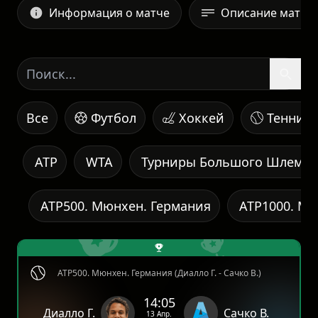
Информация о матче
Описание матча
Все
Футбол
Хоккей
Теннис
ATP
WTA
Турниры Большого Шлема
ATP500. Мюнхен. Германия
ATP1000. Мо
ATP500. Мюнхен. Германия (Диалло Г. - Сачко В.)
14:05
Диалло Г.
Сачко В.
13 Апр.