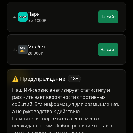
3 000₽
Пари
4.
На сайт
5 х 1000₽
Мелбет
5.
На сайт
28 000₽
⚠️ Предупреждение
18+
Наш ИИ-сервис анализирует статистику и
рассчитывает вероятности спортивных
событий. Эта информация для размышления,
а не руководство к действию.
Помните: в спорте всегда есть место