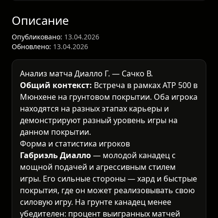
Описание
Опубликовано:
13.04.2026
Обновлено:
13.04.2026
Анализ матча Диалло Г. — Сачко В.
Общий контекст:
Встреча в рамках ATP 500 в
Мюнхене на грунтовом покрытии. Оба игрока
находятся на разных этапах карьеры и
демонстрируют разный уровень игры на
данном покрытии.
Форма и статистика игроков
Габриэль Диалло
— молодой канадец с
мощной подачей и агрессивным стилем
игры. Его сильные стороны — хард и быстрые
покрытия, где он может реализовывать свою
силовую игру. На грунте канадец менее
убедителен: процент выигранных матчей