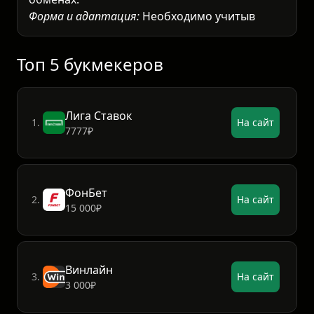
Форма и адаптация:
Необходимо учитывать
текущую физическую форму игроков и их
результаты на грунтовых
Топ 5 букмекеров
Лига Ставок
1.
На сайт
7777₽
ФонБет
2.
На сайт
15 000₽
Винлайн
3.
На сайт