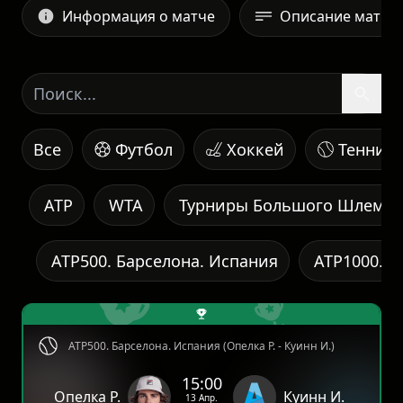
Информация о матче
Описание матча
Все
Футбол
Хоккей
Теннис
ATP
WTA
Турниры Большого Шлема
ATP500. Барселона. Испания
ATP1000. М
ATP500. Барселона. Испания (Опелка Р. - Куинн И.)
15:00
Опелка Р.
Куинн И.
13 Апр.