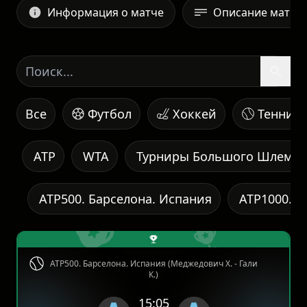
Информация о матче
Описание матча
Все
Футбол
Хоккей
Теннис
ATP
WTA
Турниры Большого Шлема
ATP500. Барселона. Испания
ATP1000. М
ATP500. Барселона. Испания (Меджедович Х. - Гали
К.)
15:05