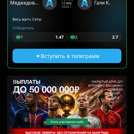
Меджедович Х.
Гали К.
12 Апр.
2026 г.
Весь матч. Сеты
Победитель
1
1.47
2
2.7
Вступить в телеграмм