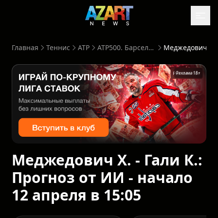
Главная
Теннис
ATP
ATP500. Барселона. Испания
Меджедович Х. - Гали К.: Прогноз от
Реклама 18+
Меджедович Х. - Гали К.:
Прогноз от ИИ - начало
12 апреля в 15:05