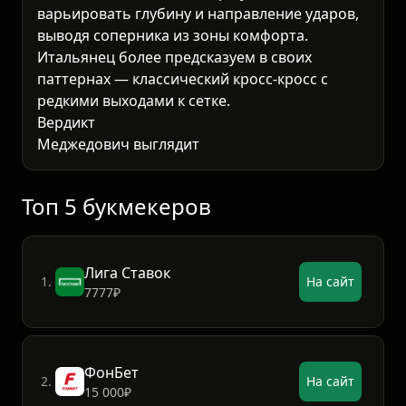
варьировать глубину и направление ударов,
выводя соперника из зоны комфорта.
Итальянец более предсказуем в своих
паттернах — классический кросс-кросс с
редкими выходами к сетке.
Вердикт
Меджедович выглядит фаворитом благодаря
более разнообразному арсеналу и
способности на
Топ 5 букмекеров
Лига Ставок
1.
На сайт
7777₽